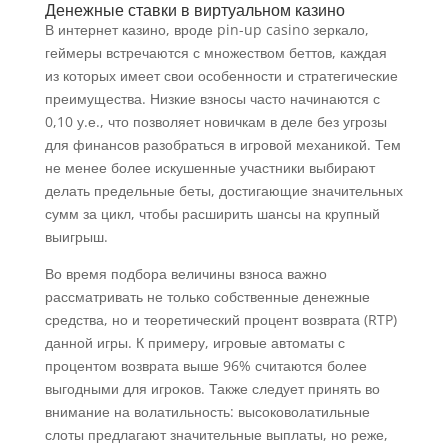
Денежные ставки в виртуальном казино
В интернет казино, вроде pin-up casino зеркало,
геймеры встречаются с множеством беттов, каждая
из которых имеет свои особенности и стратегические
преимущества. Низкие взносы часто начинаются с
0,10 у.е., что позволяет новичкам в деле без угрозы
для финансов разобраться в игровой механикой. Тем
не менее более искушенные участники выбирают
делать предельные беты, достигающие значительных
сумм за цикл, чтобы расширить шансы на крупный
выигрыш.
Во время подбора величины взноса важно
рассматривать не только собственные денежные
средства, но и теоретический процент возврата (RTP)
данной игры. К примеру, игровые автоматы с
процентом возврата выше 96% считаются более
выгодными для игроков. Также следует принять во
внимание на волатильность: высоковолатильные
слоты предлагают значительные выплаты, но реже,