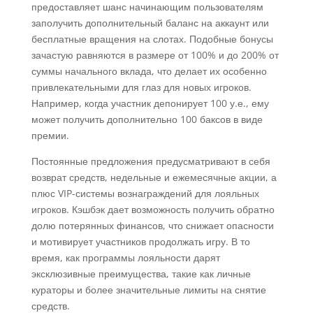
предоставляет шанс начинающим пользователям
заполучить дополнительный баланс на аккаунт или
бесплатные вращения на слотах. Подобные бонусы
зачастую равняются в размере от 100% и до 200% от
суммы начального вклада, что делает их особенно
привлекательными для глаз для новых игроков.
Например, когда участник депонирует 100 у.е., ему
может получить дополнительно 100 баксов в виде
премии.
Постоянные предложения предусматривают в себя
возврат средств, недельные и ежемесячные акции, а
плюс VIP-системы вознаграждений для лояльных
игроков. Кэшбэк дает возможность получить обратно
долю потерянных финансов, что снижает опасности
и мотивирует участников продолжать игру. В то
время, как программы лояльности дарят
эксклюзивные преимущества, такие как личные
кураторы и более значительные лимиты на снятие
средств.