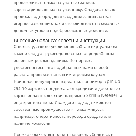
производится только на учетные записи,
зарегистрированные на участнику. Следовательно,
процесс подтверждения сведений защищает как
игорное заведение, так и его клиентов от возможных
денежных угроз и недобросовестных действий.
Внесение баланса: советы и инструкции
С целью удачного увеличения счёта в виртуальном
казино следует руководствоваться определённым
основным рекомендациям. Во-первых,
удостоверьтесь, что подобранный вами способ
расчета принимается вашим игровым клубом.
Наиболее популярные варианты, например в pin up
casino зеркало, предполагают кредитки и дебетовые
карты, онлайн-кошельки, например Skrill и Neteller, а
ещё криптовалюты. У каждого подхода имеются
собственные преимущества и также минусы,
например, оперативность перевода средств или
наличие комиссии.
Прежде чем чем выполнить перевод, убедитесь в