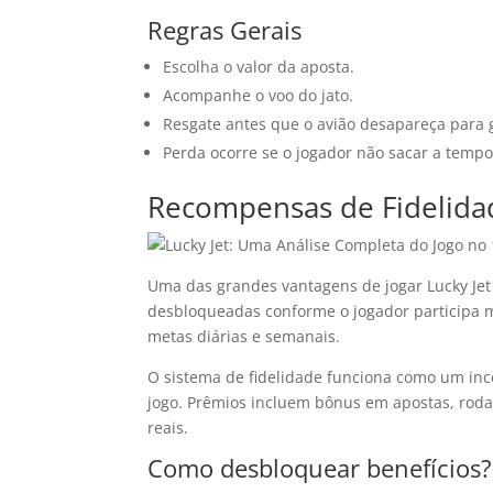
Regras Gerais
Escolha o valor da aposta.
Acompanhe o voo do jato.
Resgate antes que o avião desapareça para 
Perda ocorre se o jogador não sacar a tempo
Recompensas de Fidelidad
Uma das grandes vantagens de jogar Lucky Jet
desbloqueadas conforme o jogador participa 
metas diárias e semanais.
O sistema de fidelidade funciona como um inc
jogo. Prêmios incluem bônus em apostas, rod
reais.
Como desbloquear benefícios?