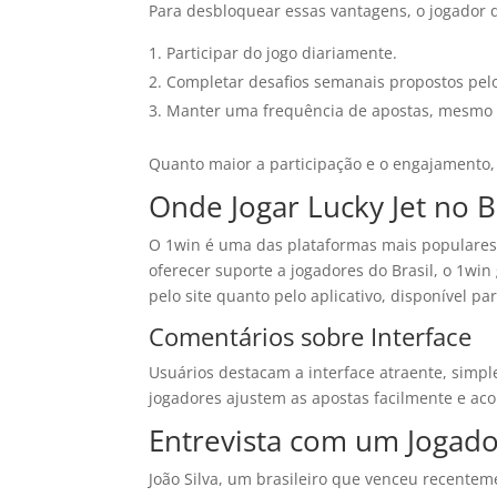
Para desbloquear essas vantagens, o jogador 
Participar do jogo diariamente.
Completar desafios semanais propostos pel
Manter uma frequência de apostas, mesmo
Quanto maior a participação e o engajamento, 
Onde Jogar Lucky Jet no B
O 1win é uma das plataformas mais populares e
oferecer suporte a jogadores do Brasil, o 1win
pelo site quanto pelo aplicativo, disponível pa
Comentários sobre Interface
Usuários destacam a interface atraente, simple
jogadores ajustem as apostas facilmente e a
Entrevista com um Jogado
João Silva, um brasileiro que venceu recentem