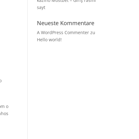
kazino Mostbet – Giriş rəsmi
sayt
Neueste Kommentare
A WordPress Commenter
zu
Hello world!
o
om o
nhos