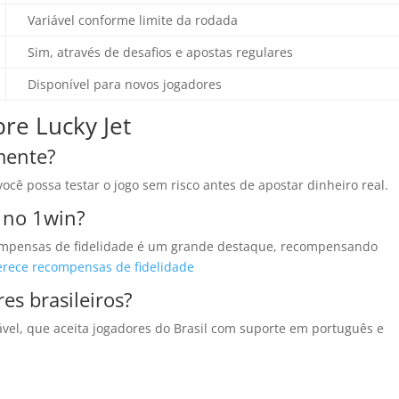
Variável conforme limite da rodada
Sim, através de desafios e apostas regulares
Disponível para novos jogadores
re Lucky Jet
amente?
ê possa testar o jogo sem risco antes de apostar dinheiro real.
t no 1win?
compensas de fidelidade é um grande destaque, recompensando
ferece recompensas de fidelidade
es brasileiros?
ável, que aceita jogadores do Brasil com suporte em português e