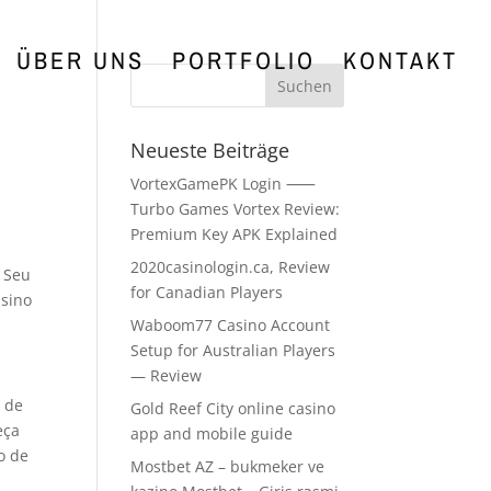
ÜBER UNS
PORTFOLIO
KONTAKT
Neueste Beiträge
VortexGamePK Login ⸺
Turbo Games Vortex Review:
Premium Key APK Explained
2020casinologin.ca, Review
. Seu
for Canadian Players
ssino
Waboom77 Casino Account
Setup for Australian Players
— Review
o de
Gold Reef City online casino
eça
app and mobile guide
o de
Mostbet AZ – bukmeker ve