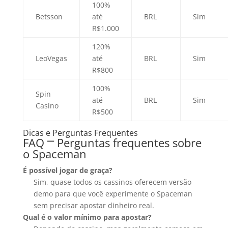
100%
Betsson
até
BRL
Sim
R$1.000
120%
LeoVegas
até
BRL
Sim
R$800
100%
Spin
até
BRL
Sim
Casino
R$500
Dicas e Perguntas Frequentes
FAQ ⎻ Perguntas frequentes sobre
o Spaceman
É possível jogar de graça?
Sim, quase todos os cassinos oferecem versão
demo para que você experimente o Spaceman
sem precisar apostar dinheiro real.
Qual é o valor mínimo para apostar?