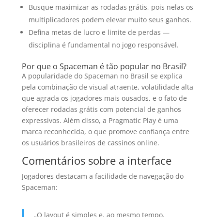
Busque maximizar as rodadas grátis, pois nelas os
multiplicadores podem elevar muito seus ganhos.
Defina metas de lucro e limite de perdas —
disciplina é fundamental no jogo responsável.
Por que o Spaceman é tão popular no Brasil?
A popularidade do Spaceman no Brasil se explica
pela combinação de visual atraente, volatilidade alta
que agrada os jogadores mais ousados, e o fato de
oferecer rodadas grátis com potencial de ganhos
expressivos. Além disso, a Pragmatic Play é uma
marca reconhecida, o que promove confiança entre
os usuários brasileiros de cassinos online.
Comentários sobre a interface
Jogadores destacam a facilidade de navegação do
Spaceman:
„O layout é simples e, ao mesmo tempo,