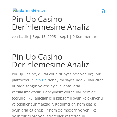
Pin Up Casino
Derinlemesine Analiz
von
Kadir
|
Sep. 15, 2025
|
sep1
|
0 Kommentare
Pin Up Casino
Derinlemesine Analiz
Pin Up Casino, dijital oyun dünyasında yenilikçi bir
platformdur.
pin up
deneyimi sayesinde kullanıcılar,
burada zengin ve etkileyici avantajlarla
karşılaşmaktadır. Deneyimsiz oyuncular hem de
tecrübeli kullanıcılar için kapsamlı oyun koleksiyonu
ve teklifler sunmaktadır. Katılımcılar, hem klasik
oyunlarla eğlenebilir hem de modern ve yenilikçi
oyun türleriyle yeni stratejiler keşfedebilir.