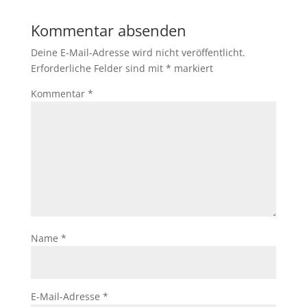
Kommentar absenden
Deine E-Mail-Adresse wird nicht veröffentlicht.
Erforderliche Felder sind mit
*
markiert
Kommentar
*
Name
*
E-Mail-Adresse
*