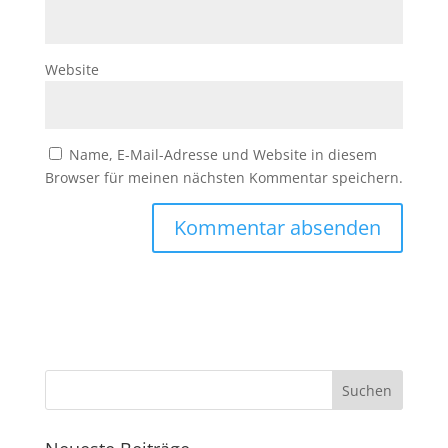
Website
Name, E-Mail-Adresse und Website in diesem
Browser für meinen nächsten Kommentar speichern.