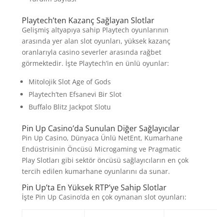
Playtech’ten Kazanç Sağlayan Slotlar
Gelişmiş altyapıya sahip Playtech oyunlarının
arasında yer alan slot oyunları, yüksek kazanç
oranlarıyla casino severler arasında rağbet
görmektedir. İşte Playtech’in en ünlü oyunlar:
Mitolojik Slot Age of Gods
Playtech’ten Efsanevi Bir Slot
Buffalo Blitz Jackpot Slotu
Pin Up Casino’da Sunulan Diğer Sağlayıcılar
Pin Up Casino, Dünyaca Ünlü NetEnt, Kumarhane
Endüstrisinin Öncüsü Microgaming ve Pragmatic
Play Slotları gibi sektör öncüsü sağlayıcıların en çok
tercih edilen kumarhane oyunlarını da sunar.
Pin Up’ta En Yüksek RTP’ye Sahip Slotlar
İşte Pin Up Casino’da en çok oynanan slot oyunları: