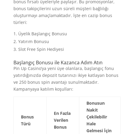
bonus fırsatı üyeleriyle paylaşır. Bu promosyonlar,
bonus takipçilerini uzun süreli müşteri bağlılığı
oluşturmayı amaçlamaktadır. İşte en cazip bonus
türleri:
Üyelik Başlangıç Bonusu
Yatırım Bonusu
Slot Free Spin Hediyesi
Başlangıç Bonusu ile Kazanca Adım Atın
Pin Up Casino’ya yeni üye olanlara, başlangıç fonu
yatırdığınızda depozit tutarınızı ikiye katlayan bonus
ve 250 bonus spin avantajı sunulmaktadır.
Kampanyaya katılım koşulları:
Bonusun
Nakit
En Fazla
Bonus
Çekilebilir
Verilen
Türü
Hale
Bonus
Gelmesi İçin