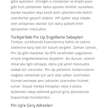
göre ayarlanır. Örneğin e-cüzdanlar ve kripto para
gibi hızlı yöntemler daha uyumlu limitler sunarken,
banka havalesi veya kredi kartı işlemlerinde belirli
standartlar geçerli olabilir. VIP üyeler veya siteyle
özel anlaşması olanlar için daha yüksek limit
opsiyonları mevcuttur.
Türkiye’deki Pin Up Engelleme Sebepleri
Türkiye, yurtdışında lisanslanmış bahis ve casino
sitelerine karşı katı bir tutum sergiler. Zaman zaman,
Pin Up gibi markalar da BTK tarafından uygulanan
erişim engellemelerine düşebilir. Bu durum, sitenin
itibarıyla ilgili olmayıp, daha çok yerel mevzuatla
alakalı bir sorundur. Pin Up yönetimi, kullanıcılarını
mağdur etmemek için yeni alan adları üzerinden
hizmet vermeye yeni adresler üzerinden hizmet
sunar. Sosyal medya hesapları veya e-posta
bültenleri takip edilerek güncel giriş adreslerine
başvurmak mümkündür.
Pin Up’e Giriş Adresleri