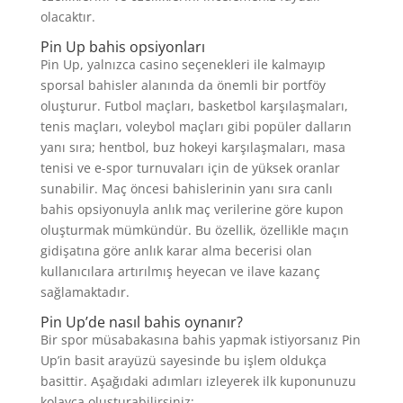
olacaktır.
Pin Up bahis opsiyonları
Pin Up, yalnızca casino seçenekleri ile kalmayıp
sporsal bahisler alanında da önemli bir portföy
oluşturur. Futbol maçları, basketbol karşılaşmaları,
tenis maçları, voleybol maçları gibi popüler dalların
yanı sıra; hentbol, buz hokeyi karşılaşmaları, masa
tenisi ve e-spor turnuvaları için de yüksek oranlar
sunabilir. Maç öncesi bahislerinin yanı sıra canlı
bahis opsiyonuyla anlık maç verilerine göre kupon
oluşturmak mümkündür. Bu özellik, özellikle maçın
gidişatına göre anlık karar alma becerisi olan
kullanıcılara artırılmış heyecan ve ilave kazanç
sağlamaktadır.
Pin Up’de nasıl bahis oynanır?
Bir spor müsabakasına bahis yapmak istiyorsanız Pin
Up’in basit arayüzü sayesinde bu işlem oldukça
basittir. Aşağıdaki adımları izleyerek ilk kuponunuzu
kolayca oluşturabilirsiniz: