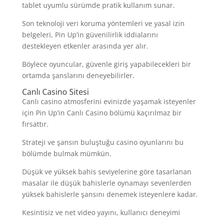
tablet uyumlu sürümde pratik kullanım sunar.
Son teknoloji veri koruma yöntemleri ve yasal izin
belgeleri, Pin Up’in güvenilirlik iddialarını
destekleyen etkenler arasında yer alır.
Böylece oyuncular, güvenle giriş yapabilecekleri bir
ortamda şanslarını deneyebilirler.
Canlı Casino Sitesi
Canlı casino atmosferini evinizde yaşamak isteyenler
için Pin Up’in Canlı Casino bölümü kaçırılmaz bir
fırsattır.
Strateji ve şansın buluştuğu casino oyunlarını bu
bölümde bulmak mümkün.
Düşük ve yüksek bahis seviyelerine göre tasarlanan
masalar ile düşük bahislerle oynamayı sevenlerden
yüksek bahislerle şansını denemek isteyenlere kadar.
Kesintisiz ve net video yayını, kullanıcı deneyimi