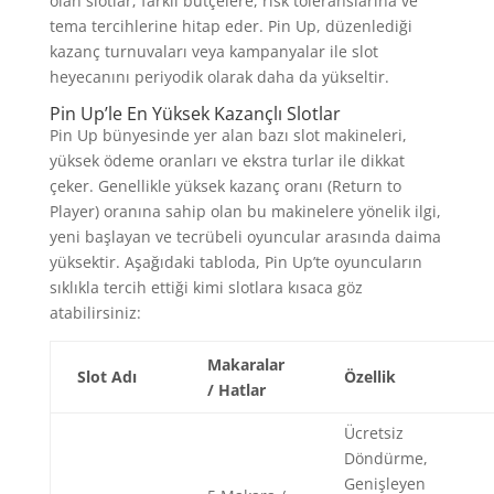
olan slotlar; farklı bütçelere, risk toleranslarına ve
tema tercihlerine hitap eder. Pin Up, düzenlediği
kazanç turnuvaları veya kampanyalar ile slot
heyecanını periyodik olarak daha da yükseltir.
Pin Up’le En Yüksek Kazançlı Slotlar
Pin Up bünyesinde yer alan bazı slot makineleri,
yüksek ödeme oranları ve ekstra turlar ile dikkat
çeker. Genellikle yüksek kazanç oranı (Return to
Player) oranına sahip olan bu makinelere yönelik ilgi,
yeni başlayan ve tecrübeli oyuncular arasında daima
yüksektir. Aşağıdaki tabloda, Pin Up’te oyuncuların
sıklıkla tercih ettiği kimi slotlara kısaca göz
atabilirsiniz:
Makaralar
Slot Adı
Özellik
/ Hatlar
Ücretsiz
Döndürme,
Genişleyen