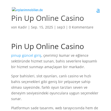
Pin Up Online Casino
von
Kadir
|
Sep. 15, 2025
|
sep3
|
0 Kommentare
Pin Up Online Casino
pinup güncel giriş
, çevrimiçi kumar ve eğlence
sektöründe hizmet sunan, bahis severlere kapsamlı
bir hizmet sunmayı amaçlayan bir markadır.
Spor bahisleri, slot oyunları, canlı casino ve hızlı
bahis seçenekleri gibi geniş bir yelpazeye sahip
olması sayesinde, farklı oyun tarzları seven ve
deneyim seviyesindeki oyunculara uygun seçenekler
sunar.
Platformun sade tasarımı, web tarayıcısında hem de