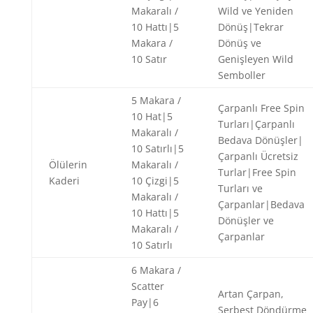
Makaralı /
Wild ve Yeniden
10 Hattı|5
Dönüş|Tekrar
Makara /
Dönüş ve
10 Satır
Genişleyen Wild
Semboller
5 Makara /
Çarpanlı Free Spin
10 Hat|5
Turları|Çarpanlı
Makaralı /
Bedava Dönüşler|
10 Satırlı|5
Çarpanlı Ücretsiz
Ölülerin
Makaralı /
Turlar|Free Spin
Kaderi
10 Çizgi|5
Turları ve
Makaralı /
Çarpanlar|Bedava
10 Hattı|5
Dönüşler ve
Makaralı /
Çarpanlar
10 Satırlı
6 Makara /
Scatter
Artan Çarpan,
Pay|6
Serbest Döndürme