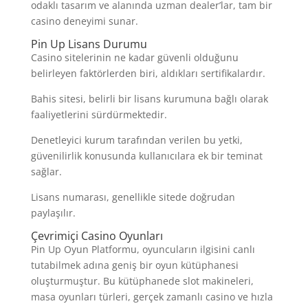
odaklı tasarım ve alanında uzman dealer’lar, tam bir
casino deneyimi sunar.
Pin Up Lisans Durumu
Casino sitelerinin ne kadar güvenli olduğunu
belirleyen faktörlerden biri, aldıkları sertifikalardır.
Bahis sitesi, belirli bir lisans kurumuna bağlı olarak
faaliyetlerini sürdürmektedir.
Denetleyici kurum tarafından verilen bu yetki,
güvenilirlik konusunda kullanıcılara ek bir teminat
sağlar.
Lisans numarası, genellikle sitede doğrudan
paylaşılır.
Çevrimiçi Casino Oyunları
Pin Up Oyun Platformu, oyuncuların ilgisini canlı
tutabilmek adına geniş bir oyun kütüphanesi
oluşturmuştur. Bu kütüphanede slot makineleri,
masa oyunları türleri, gerçek zamanlı casino ve hızla