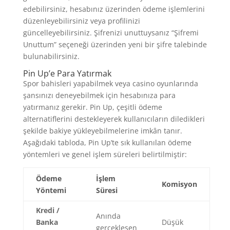
edebilirsiniz, hesabınız üzerinden ödeme işlemlerini
düzenleyebilirsiniz veya profilinizi
güncelleyebilirsiniz. Şifrenizi unuttuysanız “Şifremi
Unuttum” seçeneği üzerinden yeni bir şifre talebinde
bulunabilirsiniz.
Pin Up’e Para Yatırmak
Spor bahisleri yapabilmek veya casino oyunlarında
şansınızı deneyebilmek için hesabınıza para
yatırmanız gerekir. Pin Up, çeşitli ödeme
alternatiflerini destekleyerek kullanıcıların diledikleri
şekilde bakiye yükleyebilmelerine imkân tanır.
Aşağıdaki tabloda, Pin Up’te sık kullanılan ödeme
yöntemleri ve genel işlem süreleri belirtilmiştir:
Ödeme
İşlem
Komisyon
Yöntemi
Süresi
Kredi /
Anında
Banka
Düşük
gerçekleşen