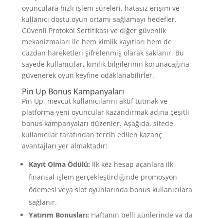
oyunculara hızlı işlem süreleri, hatasız erişim ve
kullanıcı dostu oyun ortamı sağlamayı hedefler.
Güvenli Protokol Sertifikası ve diğer güvenlik
mekanizmaları ile hem kimlik kayıtları hem de
cüzdan hareketleri şifrelenmiş olarak saklanır. Bu
sayede kullanıcılar, kimlik bilgilerinin korunacağına
güvenerek oyun keyfine odaklanabilirler.
Pin Up Bonus Kampanyaları
Pin Up, mevcut kullanıcılarını aktif tutmak ve
platforma yeni oyuncular kazandırmak adına çeşitli
bonus kampanyaları düzenler. Aşağıda, sitede
kullanıcılar tarafından tercih edilen kazanç
avantajları yer almaktadır:
Kayıt Olma Ödülü:
İlk kez hesap açanlara ilk
finansal işlem gerçekleştirdiğinde promosyon
ödemesi veya slot oyunlarında bonus kullanıcılara
sağlanır.
Yatırım Bonusları:
Haftanın belli günlerinde ya da