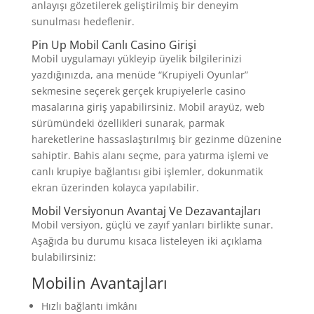
anlayışı gözetilerek geliştirilmiş bir deneyim
sunulması hedeflenir.
Pin Up Mobil Canlı Casino Girişi
Mobil uygulamayı yükleyip üyelik bilgilerinizi
yazdığınızda, ana menüde “Krupiyeli Oyunlar”
sekmesine seçerek gerçek krupiyelerle casino
masalarına giriş yapabilirsiniz. Mobil arayüz, web
sürümündeki özellikleri sunarak, parmak
hareketlerine hassaslaştırılmış bir gezinme düzenine
sahiptir. Bahis alanı seçme, para yatırma işlemi ve
canlı krupiye bağlantısı gibi işlemler, dokunmatik
ekran üzerinden kolayca yapılabilir.
Mobil Versiyonun Avantaj Ve Dezavantajları
Mobil versiyon, güçlü ve zayıf yanları birlikte sunar.
Aşağıda bu durumu kısaca listeleyen iki açıklama
bulabilirsiniz:
Mobilin Avantajları
Hızlı bağlantı imkânı