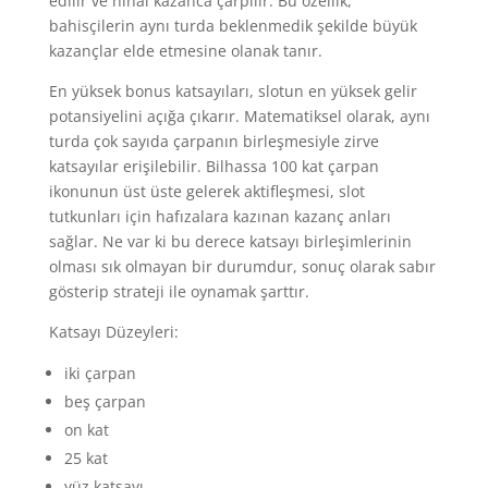
edilir ve nihai kazanca çarpılır. Bu özellik,
bahisçilerin aynı turda beklenmedik şekilde büyük
kazançlar elde etmesine olanak tanır.
En yüksek bonus katsayıları, slotun en yüksek gelir
potansiyelini açığa çıkarır. Matematiksel olarak, aynı
turda çok sayıda çarpanın birleşmesiyle zirve
katsayılar erişilebilir. Bilhassa 100 kat çarpan
ikonunun üst üste gelerek aktifleşmesi, slot
tutkunları için hafızalara kazınan kazanç anları
sağlar. Ne var ki bu derece katsayı birleşimlerinin
olması sık olmayan bir durumdur, sonuç olarak sabır
gösterip strateji ile oynamak şarttır.
Katsayı Düzeyleri:
iki çarpan
beş çarpan
on kat
25 kat
yüz katsayı