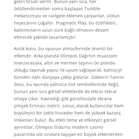
getiri fırsatı verilir. Bunun yanı sıra, her
ödüllendirmeden sonra başlayan Tumble
mekanizması ve rastgele eklenen çarpanlar, slotun
heyecanını çoğaltır. Pragmatic Play, bu özellikleri,
katılımcıların uzun süre bağlı olmasını devam
ettirecek şekilde tasarlamıştır.
Antik konu, bu oyunun atmosferinde önemli bir
etkendir. Arka planda Olimpos Dağı’nın muazzam
manzarasıyla, altın ve mermer taşının ön planda
olduğu tapınak yapısı ile uyum sağlayarak, bahisçiyi
tümden ilahi dünyaya çekip götürür. Göklerin Tanrısı
Zeus, bu oyunda yalnızca slot sembollerinde değil,
bunun yanı sıra görsel efektlerde de tekrar tekrar
ortaya çıkar. Kavradığı gök gürültüsüyle ekrana
şimşek fırtınası indirir, sonuç olarak kullanıcılar hem
büyüleyici bir tablo hisseder hem de yüksek kazanç
imkanları bulur. Bu etkili tema ve etkileyici görsel
ayrıntılar, Olimpos Slotu’nu modern casino
pazarında üst sıralara taşıyan en büyük etkenlerden