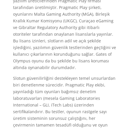
yazılım üreticilerinden Pragmatic Play firması
tarafından üretilmiştir. Pragmatic Play şirketi,
oyunlarını Malta Gaming Authority (MGA), Birleşik
Krallık Kumar Komisyonu (UKGC), Curaçao eGaming
ve Gibraltar Regulatory Authority gibi itibarlı
otoriteler tarafından onaylanan lisanslarla yayınlar.
Bu lisans izinleri, slotların adil ve açık şekilde
işlediğini, yazılımın güvenlik testlerinden geçtiğini ve
kullanıcı çıkarlarının korunduğunu sağlar. Gates of
Olympus oyunu da bu şekilde bu lisans koruması
altında oynanabilir durumdadır.
Slotun güvenilirliğini destekleyen temel unsurlardan
biri denetlenme sürecidir. Pragmatic Play ekibi,
yayınladığı tüm oyunları bağımsız denetim
laboratuvarları (mesela Gaming Laboratories
International – GLI, iTech Labs) üzerinden
sertifikalandırır. Bu testler, oyunun rastgele sayı
üretim sisteminin sorunsuz çalıştığını, her
çevirmenin tamamen tesadüfi olduğunu ve oyun