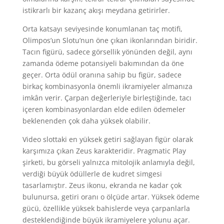
istikrarlı bir kazanç akışı meydana getirirler.
Orta katsayı seviyesinde konumlanan taç motifi,
Olimpos’un Slotu’nun öne çıkan ikonlarından biridir.
Tacın figürü, sadece görsellik yönünden değil, aynı
zamanda ödeme potansiyeli bakımından da öne
geçer. Orta ödül oranına sahip bu figür, sadece
birkaç kombinasyonla önemli ikramiyeler almanıza
imkân verir. Çarpan değerleriyle birleştiğinde, tacı
içeren kombinasyonlardan elde edilen ödemeler
beklenenden çok daha yüksek olabilir.
Video slottaki en yüksek getiri sağlayan figür olarak
karşımıza çıkan Zeus karakteridir. Pragmatic Play
şirketi, bu görseli yalnızca mitolojik anlamıyla değil,
verdiği büyük ödüllerle de kudret simgesi
tasarlamıştır. Zeus ikonu, ekranda ne kadar çok
bulunursa, getiri oranı o ölçüde artar. Yüksek ödeme
gücü, özellikle yüksek bahislerde veya çarpanlarla
desteklendiğinde büyük ikramiyelere yolunu açar.