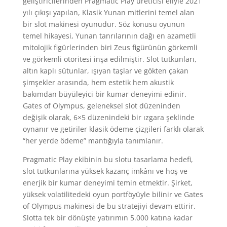
geliştiricilerinden Pragmatic Play üreticisi eliyle 2021
yılı çıkışı yapılan, Klasik Yunan mitlerini temel alan
bir slot makinesi oyunudur. Söz konusu oyunun
temel hikayesi, Yunan tanrılarının dağı en azametli
mitolojik figürlerinden biri Zeus figürünün görkemli
ve görkemli otoritesi inşa edilmiştir. Slot tutkunları,
altın kaplı sütunlar, ışıyan taşlar ve gökten çakan
şimşekler arasında, hem estetik hem akustik
bakımdan büyüleyici bir kumar deneyimi edinir.
Gates of Olympus, geleneksel slot düzeninden
değişik olarak, 6×5 düzenindeki bir ızgara şeklinde
oynanır ve getiriler klasik ödeme çizgileri farklı olarak
“her yerde ödeme” mantığıyla tanımlanır.
Pragmatic Play ekibinin bu slotu tasarlama hedefi,
slot tutkunlarına yüksek kazanç imkânı ve hoş ve
enerjik bir kumar deneyimi temin etmektir. Şirket,
yüksek volatilitedeki oyun portföyüyle bilinir ve Gates
of Olympus makinesi de bu stratejiyi devam ettirir.
Slotta tek bir dönüşte yatırımın 5.000 katına kadar