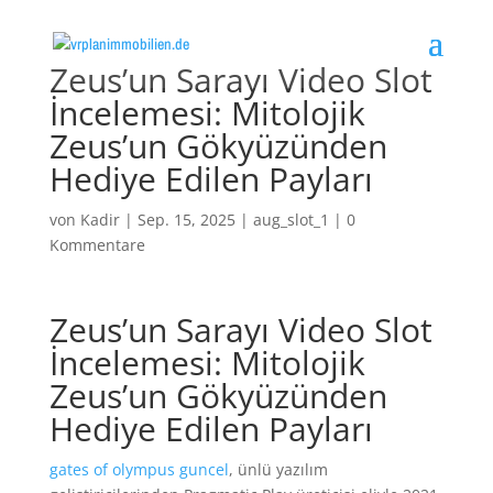
Zeus’un Sarayı Video Slot
İncelemesi: Mitolojik
Zeus’un Gökyüzünden
Hediye Edilen Payları
von
Kadir
|
Sep. 15, 2025
|
aug_slot_1
|
0
Kommentare
Zeus’un Sarayı Video Slot
İncelemesi: Mitolojik
Zeus’un Gökyüzünden
Hediye Edilen Payları
gates of olympus guncel
, ünlü yazılım