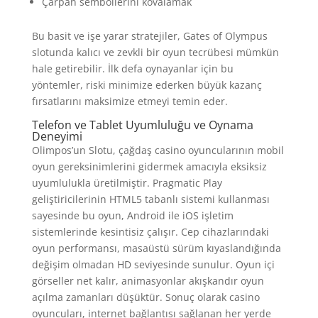
Çarpan sembollerini kovalamak
Bu basit ve işe yarar stratejiler, Gates of Olympus
slotunda kalıcı ve zevkli bir oyun tecrübesi mümkün
hale getirebilir. İlk defa oynayanlar için bu
yöntemler, riski minimize ederken büyük kazanç
fırsatlarını maksimize etmeyi temin eder.
Telefon ve Tablet Uyumluluğu ve Oynama
Deneyimi
Olimpos’un Slotu, çağdaş casino oyuncularının mobil
oyun gereksinimlerini gidermek amacıyla eksiksiz
uyumlulukla üretilmiştir. Pragmatic Play
geliştiricilerinin HTML5 tabanlı sistemi kullanması
sayesinde bu oyun, Android ile iOS işletim
sistemlerinde kesintisiz çalışır. Cep cihazlarındaki
oyun performansı, masaüstü sürüm kıyaslandığında
değişim olmadan HD seviyesinde sunulur. Oyun içi
görseller net kalır, animasyonlar akışkandır oyun
açılma zamanları düşüktür. Sonuç olarak casino
oyuncuları, internet bağlantısı sağlanan her yerde