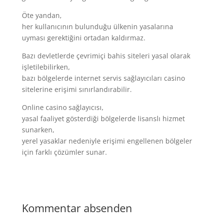
Öte yandan,
her kullanıcının bulunduğu ülkenin yasalarına
uyması gerektiğini ortadan kaldırmaz.
Bazı devletlerde çevrimiçi bahis siteleri yasal olarak
işletilebilirken,
bazı bölgelerde internet servis sağlayıcıları casino
sitelerine erişimi sınırlandırabilir.
Online casino sağlayıcısı,
yasal faaliyet gösterdiği bölgelerde lisanslı hizmet
sunarken,
yerel yasaklar nedeniyle erişimi engellenen bölgeler
için farklı çözümler sunar.
Kommentar absenden