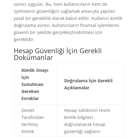
süreci uygular. Bu, hem kullanıcıların hem de
işletmenin güvenliğini sağlamak amacıyla yapılan
yasal bir gereklilik olarak kabul edilir. Kullanıcı kimlik
doğrulama süreci, kullanıcıların finansal işlemlerini
güvenli bir şekilde gerçekleştirebilmesi için
gereklidir.
Hesap Güvenliği İçin Gerekli
Dokümanlar
Kimlik Onayı
İçin
Doğrulama İçin Gerekli
Sunulması
Açıklamalar
Gereken
Evraklar
Devlet
Hesap sahibinin resmi
Tarafından
kimlik bilgileri
Verilmiş
doğrulanarak hesap
Kimlik
güvenliği sağlanır