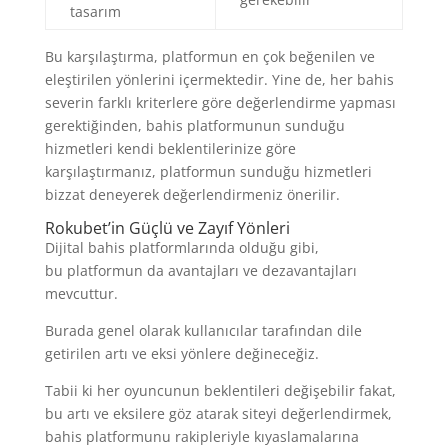
tasarım
Bu karşılaştırma, platformun en çok beğenilen ve
eleştirilen yönlerini içermektedir. Yine de, her bahis
severin farklı kriterlere göre değerlendirme yapması
gerektiğinden, bahis platformunun sunduğu
hizmetleri kendi beklentilerinize göre
karşılaştırmanız, platformun sunduğu hizmetleri
bizzat deneyerek değerlendirmeniz önerilir.
Rokubet’in Güçlü ve Zayıf Yönleri
Dijital bahis platformlarında olduğu gibi,
bu platformun da avantajları ve dezavantajları
mevcuttur.
Burada genel olarak kullanıcılar tarafından dile
getirilen artı ve eksi yönlere değineceğiz.
Tabii ki her oyuncunun beklentileri değişebilir fakat,
bu artı ve eksilere göz atarak siteyi değerlendirmek,
bahis platformunu rakipleriyle kıyaslamalarına