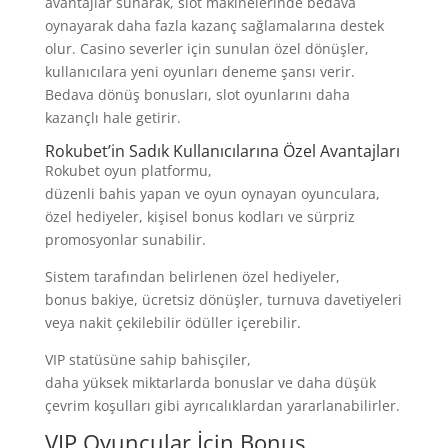
avantajlar sunarak, slot makinelerinde bedava
oynayarak daha fazla kazanç sağlamalarına destek
olur. Casino severler için sunulan özel dönüşler,
kullanıcılara yeni oyunları deneme şansı verir.
Bedava dönüş bonusları, slot oyunlarını daha
kazançlı hale getirir.
Rokubet’in Sadık Kullanıcılarına Özel Avantajları
Rokubet oyun platformu,
düzenli bahis yapan ve oyun oynayan oyunculara,
özel hediyeler, kişisel bonus kodları ve sürpriz
promosyonlar sunabilir.
Sistem tarafından belirlenen özel hediyeler,
bonus bakiye, ücretsiz dönüşler, turnuva davetiyeleri
veya nakit çekilebilir ödüller içerebilir.
VIP statüsüne sahip bahisçiler,
daha yüksek miktarlarda bonuslar ve daha düşük
çevrim koşulları gibi ayrıcalıklardan yararlanabilirler.
VIP Oyuncular İçin Bonus