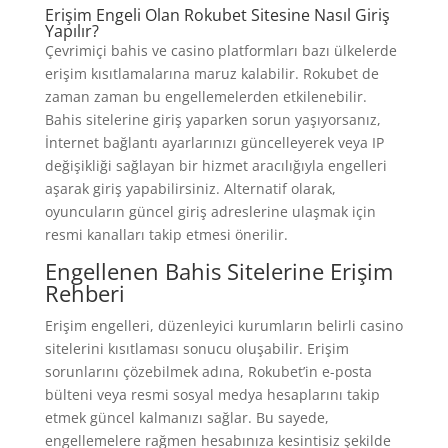
Erişim Engeli Olan Rokubet Sitesine Nasıl Giriş
Yapılır?
Çevrimiçi bahis ve casino platformları bazı ülkelerde
erişim kısıtlamalarına maruz kalabilir. Rokubet de
zaman zaman bu engellemelerden etkilenebilir.
Bahis sitelerine giriş yaparken sorun yaşıyorsanız,
İnternet bağlantı ayarlarınızı güncelleyerek veya IP
değişikliği sağlayan bir hizmet aracılığıyla engelleri
aşarak giriş yapabilirsiniz. Alternatif olarak,
oyuncuların güncel giriş adreslerine ulaşmak için
resmi kanalları takip etmesi önerilir.
Engellenen Bahis Sitelerine Erişim
Rehberi
Erişim engelleri, düzenleyici kurumların belirli casino
sitelerini kısıtlaması sonucu oluşabilir. Erişim
sorunlarını çözebilmek adına, Rokubet’in e-posta
bülteni veya resmi sosyal medya hesaplarını takip
etmek güncel kalmanızı sağlar. Bu sayede,
engellemelere rağmen hesabınıza kesintisiz şekilde