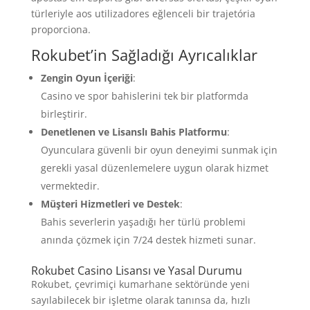
türleriyle aos utilizadores eğlenceli bir trajetória
proporciona.
Rokubet’in Sağladığı Ayrıcalıklar
Zengin Oyun İçeriği
:
Casino ve spor bahislerini tek bir platformda
birleştirir.
Denetlenen ve Lisanslı Bahis Platformu
:
Oyunculara güvenli bir oyun deneyimi sunmak için
gerekli yasal düzenlemelere uygun olarak hizmet
vermektedir.
Müşteri Hizmetleri ve Destek
:
Bahis severlerin yaşadığı her türlü problemi
anında çözmek için 7/24 destek hizmeti sunar.
Rokubet Casino Lisansı ve Yasal Durumu
Rokubet, çevrimiçi kumarhane sektöründe yeni
sayılabilecek bir işletme olarak tanınsa da, hızlı