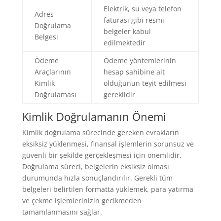
Elektrik, su veya telefon
Adres
faturası gibi resmi
Doğrulama
belgeler kabul
Belgesi
edilmektedir
Ödeme
Ödeme yöntemlerinin
Araçlarının
hesap sahibine ait
Kimlik
olduğunun teyit edilmesi
Doğrulaması
gereklidir
Kimlik Doğrulamanın Önemi
Kimlik doğrulama sürecinde gereken evrakların
eksiksiz yüklenmesi, finansal işlemlerin sorunsuz ve
güvenli bir şekilde gerçekleşmesi için önemlidir.
Doğrulama süreci, belgelerin eksiksiz olması
durumunda hızla sonuçlandırılır. Gerekli tüm
belgeleri belirtilen formatta yüklemek, para yatırma
ve çekme işlemlerinizin gecikmeden
tamamlanmasını sağlar.