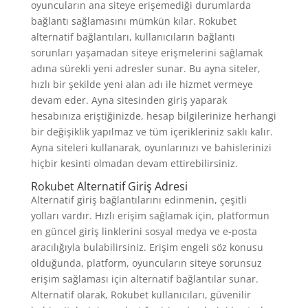
oyuncuların ana siteye erişemediği durumlarda
bağlantı sağlamasını mümkün kılar. Rokubet
alternatif bağlantıları, kullanıcıların bağlantı
sorunları yaşamadan siteye erişmelerini sağlamak
adına sürekli yeni adresler sunar. Bu ayna siteler,
hızlı bir şekilde yeni alan adı ile hizmet vermeye
devam eder. Ayna sitesinden giriş yaparak
hesabınıza eriştiğinizde, hesap bilgilerinize herhangi
bir değişiklik yapılmaz ve tüm içerikleriniz saklı kalır.
Ayna siteleri kullanarak, oyunlarınızı ve bahislerinizi
hiçbir kesinti olmadan devam ettirebilirsiniz.
Rokubet Alternatif Giriş Adresi
Alternatif giriş bağlantılarını edinmenin, çeşitli
yolları vardır. Hızlı erişim sağlamak için, platformun
en güncel giriş linklerini sosyal medya ve e-posta
aracılığıyla bulabilirsiniz. Erişim engeli söz konusu
olduğunda, platform, oyuncuların siteye sorunsuz
erişim sağlaması için alternatif bağlantılar sunar.
Alternatif olarak, Rokubet kullanıcıları, güvenilir