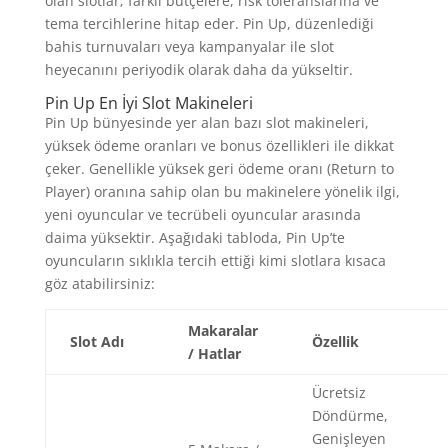
olan slotlar; farklı bütçelere, risk toleranslarına ve
tema tercihlerine hitap eder. Pin Up, düzenlediği
bahis turnuvaları veya kampanyalar ile slot
heyecanını periyodik olarak daha da yükseltir.
Pin Up En İyi Slot Makineleri
Pin Up bünyesinde yer alan bazı slot makineleri,
yüksek ödeme oranları ve bonus özellikleri ile dikkat
çeker. Genellikle yüksek geri ödeme oranı (Return to
Player) oranına sahip olan bu makinelere yönelik ilgi,
yeni oyuncular ve tecrübeli oyuncular arasında
daima yüksektir. Aşağıdaki tabloda, Pin Up’te
oyuncuların sıklıkla tercih ettiği kimi slotlara kısaca
göz atabilirsiniz:
Makaralar
Slot Adı
Özellik
/ Hatlar
Ücretsiz
Döndürme,
Genişleyen