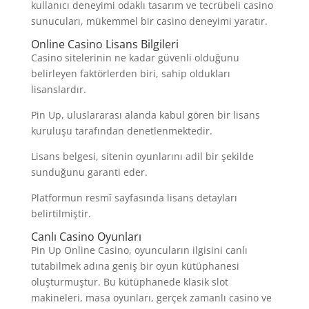
kullanıcı deneyimi odaklı tasarım ve tecrübeli casino
sunucuları, mükemmel bir casino deneyimi yaratır.
Online Casino Lisans Bilgileri
Casino sitelerinin ne kadar güvenli olduğunu
belirleyen faktörlerden biri, sahip oldukları
lisanslardır.
Pin Up, uluslararası alanda kabul gören bir lisans
kuruluşu tarafından denetlenmektedir.
Lisans belgesi, sitenin oyunlarını adil bir şekilde
sunduğunu garanti eder.
Platformun resmî sayfasında lisans detayları
belirtilmiştir.
Canlı Casino Oyunları
Pin Up Online Casino, oyuncuların ilgisini canlı
tutabilmek adına geniş bir oyun kütüphanesi
oluşturmuştur. Bu kütüphanede klasik slot
makineleri, masa oyunları, gerçek zamanlı casino ve