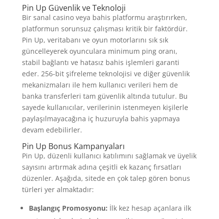
Pin Up Güvenlik ve Teknoloji
Bir sanal casino veya bahis platformu araştırırken,
platformun sorunsuz çalışması kritik bir faktördür.
Pin Up, veritabanı ve oyun motorlarını sık sık
güncelleyerek oyunculara minimum ping oranı,
stabil bağlantı ve hatasız bahis işlemleri garanti
eder. 256-bit şifreleme teknolojisi ve diğer güvenlik
mekanizmaları ile hem kullanıcı verileri hem de
banka transferleri tam güvenlik altında tutulur. Bu
sayede kullanıcılar, verilerinin istenmeyen kişilerle
paylaşılmayacağına iç huzuruyla bahis yapmaya
devam edebilirler.
Pin Up Bonus Kampanyaları
Pin Up, düzenli kullanıcı katılımını sağlamak ve üyelik
sayısını artırmak adına çeşitli ek kazanç fırsatları
düzenler. Aşağıda, sitede en çok talep gören bonus
türleri yer almaktadır:
Başlangıç Promosyonu:
İlk kez hesap açanlara ilk