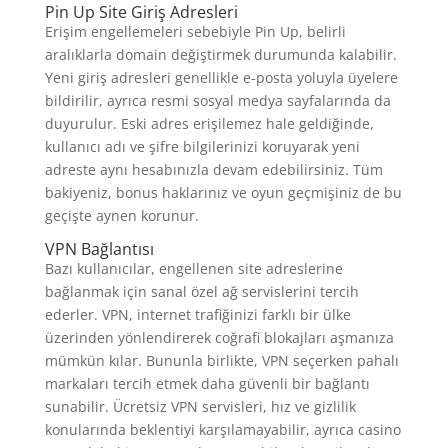
Pin Up Site Giriş Adresleri
Erişim engellemeleri sebebiyle Pin Up, belirli
aralıklarla domain değiştirmek durumunda kalabilir.
Yeni giriş adresleri genellikle e-posta yoluyla üyelere
bildirilir, ayrıca resmi sosyal medya sayfalarında da
duyurulur. Eski adres erişilemez hale geldiğinde,
kullanıcı adı ve şifre bilgilerinizi koruyarak yeni
adreste aynı hesabınızla devam edebilirsiniz. Tüm
bakiyeniz, bonus haklarınız ve oyun geçmişiniz de bu
geçişte aynen korunur.
VPN Bağlantısı
Bazı kullanıcılar, engellenen site adreslerine
bağlanmak için sanal özel ağ servislerini tercih
ederler. VPN, internet trafiğinizi farklı bir ülke
üzerinden yönlendirerek coğrafi blokajları aşmanıza
mümkün kılar. Bununla birlikte, VPN seçerken pahalı
markaları tercih etmek daha güvenli bir bağlantı
sunabilir. Ücretsiz VPN servisleri, hız ve gizlilik
konularında beklentiyi karşılamayabilir, ayrıca casino