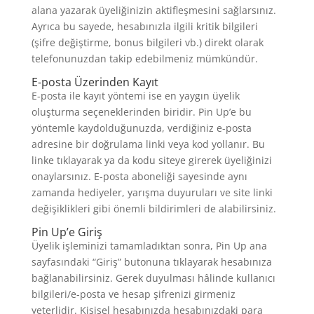
alana yazarak üyeliğinizin aktifleşmesini sağlarsınız.
Ayrıca bu sayede, hesabınızla ilgili kritik bilgileri
(şifre değiştirme, bonus bilgileri vb.) direkt olarak
telefonunuzdan takip edebilmeniz mümkündür.
E-posta Üzerinden Kayıt
E-posta ile kayıt yöntemi ise en yaygın üyelik
oluşturma seçeneklerinden biridir. Pin Up’e bu
yöntemle kaydolduğunuzda, verdiğiniz e-posta
adresine bir doğrulama linki veya kod yollanır. Bu
linke tıklayarak ya da kodu siteye girerek üyeliğinizi
onaylarsınız. E-posta aboneliği sayesinde aynı
zamanda hediyeler, yarışma duyuruları ve site linki
değişiklikleri gibi önemli bildirimleri de alabilirsiniz.
Pin Up’e Giriş
Üyelik işleminizi tamamladıktan sonra, Pin Up ana
sayfasındaki “Giriş” butonuna tıklayarak hesabınıza
bağlanabilirsiniz. Gerek duyulması hâlinde kullanıcı
bilgileri/e-posta ve hesap şifrenizi girmeniz
yeterlidir. Kişisel hesabınızda hesabınızdaki para