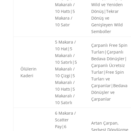
Makaralı /
Wild ve Yeniden
10 Hattı|5
Dönüş|Tekrar
Makara /
Dönüş ve
10 Satır
Genişleyen Wild
Semboller
5 Makara /
Çarpanlı Free Spin
10 Hat|5
Turları|Çarpanlı
Makaralı /
Bedava Dönüşler|
10 Satırlı|5
Çarpanlı Ücretsiz
Ölülerin
Makaralı /
Turlar|Free Spin
Kaderi
10 Çizgi|5
Turları ve
Makaralı /
Çarpanlar|Bedava
10 Hattı|5
Dönüşler ve
Makaralı /
Çarpanlar
10 Satırlı
6 Makara /
Scatter
Artan Çarpan,
Pay|6
Serbest Döndürme