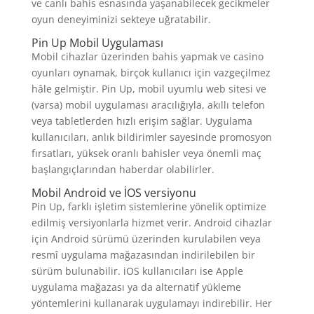
ve canlı bahis esnasında yaşanabilecek gecikmeler
oyun deneyiminizi sekteye uğratabilir.
Pin Up Mobil Uygulaması
Mobil cihazlar üzerinden bahis yapmak ve casino
oyunları oynamak, birçok kullanıcı için vazgeçilmez
hâle gelmiştir. Pin Up, mobil uyumlu web sitesi ve
(varsa) mobil uygulaması aracılığıyla, akıllı telefon
veya tabletlerden hızlı erişim sağlar. Uygulama
kullanıcıları, anlık bildirimler sayesinde promosyon
fırsatları, yüksek oranlı bahisler veya önemli maç
başlangıçlarından haberdar olabilirler.
Mobil Android ve İOS versiyonu
Pin Up, farklı işletim sistemlerine yönelik optimize
edilmiş versiyonlarla hizmet verir. Android cihazlar
için Android sürümü üzerinden kurulabilen veya
resmî uygulama mağazasından indirilebilen bir
sürüm bulunabilir. iOS kullanıcıları ise Apple
uygulama mağazası ya da alternatif yükleme
yöntemlerini kullanarak uygulamayı indirebilir. Her