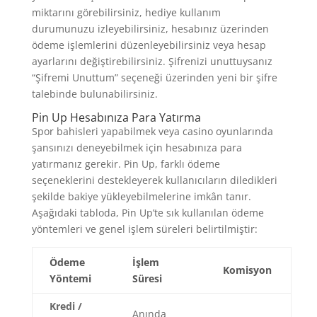
miktarını görebilirsiniz, hediye kullanım
durumunuzu izleyebilirsiniz, hesabınız üzerinden
ödeme işlemlerini düzenleyebilirsiniz veya hesap
ayarlarını değiştirebilirsiniz. Şifrenizi unuttuysanız
“Şifremi Unuttum” seçeneği üzerinden yeni bir şifre
talebinde bulunabilirsiniz.
Pin Up Hesabınıza Para Yatırma
Spor bahisleri yapabilmek veya casino oyunlarında
şansınızı deneyebilmek için hesabınıza para
yatırmanız gerekir. Pin Up, farklı ödeme
seçeneklerini destekleyerek kullanıcıların diledikleri
şekilde bakiye yükleyebilmelerine imkân tanır.
Aşağıdaki tabloda, Pin Up’te sık kullanılan ödeme
yöntemleri ve genel işlem süreleri belirtilmiştir:
Ödeme
İşlem
Komisyon
Yöntemi
Süresi
Kredi /
Anında