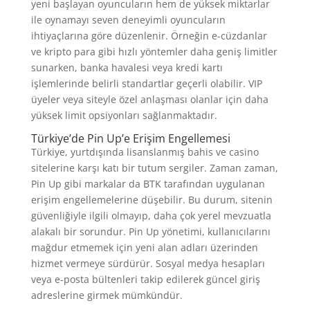
yeni başlayan oyuncuların hem de yüksek miktarlar
ile oynamayı seven deneyimli oyuncuların
ihtiyaçlarına göre düzenlenir. Örneğin e-cüzdanlar
ve kripto para gibi hızlı yöntemler daha geniş limitler
sunarken, banka havalesi veya kredi kartı
işlemlerinde belirli standartlar geçerli olabilir. VIP
üyeler veya siteyle özel anlaşması olanlar için daha
yüksek limit opsiyonları sağlanmaktadır.
Türkiye’de Pin Up’e Erişim Engellemesi
Türkiye, yurtdışında lisanslanmış bahis ve casino
sitelerine karşı katı bir tutum sergiler. Zaman zaman,
Pin Up gibi markalar da BTK tarafından uygulanan
erişim engellemelerine düşebilir. Bu durum, sitenin
güvenliğiyle ilgili olmayıp, daha çok yerel mevzuatla
alakalı bir sorundur. Pin Up yönetimi, kullanıcılarını
mağdur etmemek için yeni alan adları üzerinden
hizmet vermeye sürdürür. Sosyal medya hesapları
veya e-posta bültenleri takip edilerek güncel giriş
adreslerine girmek mümkündür.