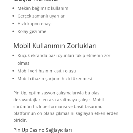
Mekân bağımsız kullanım
Gerçek zamanlı uyarılar
Hızlı kupon onayı
Kolay gezinme
Mobil Kullanımın Zorlukları
Küçük ekranda bazı oyunları takip etmenin zor
olması
Mobil veri hızının kısıtlı oluşu
Mobil cihazın şarjının hızlı tükenmesi
Pin Up, optimizasyon çalışmalarıyla bu olası
dezavantajları en aza azaltmaya çalışır. Mobil
sürümün hızlı performansı ve basit tasarımı,
platformun ön plana çıkmasını sağlayan etkenlerden
biridir.
Pin Up Casino Sağlayıcıları