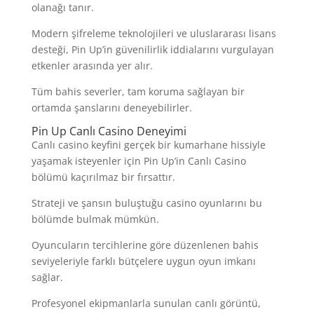
olanağı tanır.
Modern şifreleme teknolojileri ve uluslararası lisans
desteği, Pin Up’in güvenilirlik iddialarını vurgulayan
etkenler arasında yer alır.
Tüm bahis severler, tam koruma sağlayan bir
ortamda şanslarını deneyebilirler.
Pin Up Canlı Casino Deneyimi
Canlı casino keyfini gerçek bir kumarhane hissiyle
yaşamak isteyenler için Pin Up’in Canlı Casino
bölümü kaçırılmaz bir fırsattır.
Strateji ve şansın buluştuğu casino oyunlarını bu
bölümde bulmak mümkün.
Oyuncuların tercihlerine göre düzenlenen bahis
seviyeleriyle farklı bütçelere uygun oyun imkanı
sağlar.
Profesyonel ekipmanlarla sunulan canlı görüntü,