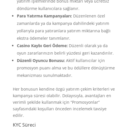
yatırım işlemlerinde bonus miktarı veya ücretsiz
döndürme kullanıcılara sağlanır.
Para Yatırma Kampanyaları:
Düzenlenen özel
zamanlarda ya da kampanya dahilindeki yatırım
yollarıyla para yatıranlara yatırım miktarına bağlı
ekstra ödemeler tanımlanır.
Casino Kaybı Geri Ödeme:
Düzenli olarak ya da
oyun zararlarınızın belirli yüzdesi geri kazandırılır.
Düzenli Oyuncu Bonusu:
Aktif kullanıcılar için
promosyon puanı alma ve bu ödüllere dönüştürme
mekanizması sunulmaktadır.
Her bonusun kendine özgü yatırım çekim kriterleri ve
kampanya süresi olabilir. Dolayısıyla, avantajları en
verimli şekilde kullanmak için “Promosyonlar”
sayfasındaki koşulları önceden incelemek tavsiye
edilir.
KYC Süreci