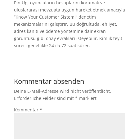
Pin Up, oyuncuların hesaplarını korumak ve
uluslararası mevzuata uygun hareket etmek amacıyla
“Know Your Customer Sistemi” denetim
mekanizmalarını çalıştırır. Bu doğrultuda, ehliyet,
adres kanıtı ve ödeme yöntemine dair ekran
görüntüsü gibi onay evrakları isteyebilir. Kimlik teyit
süreci genellikle 24 ila 72 saat sürer.
Kommentar absenden
Deine E-Mail-Adresse wird nicht veröffentlicht.
Erforderliche Felder sind mit
*
markiert
Kommentar
*