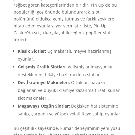
rağbet gören kategorilerinden biridir. Pin Up de bu
popülerliği göz önünde bulundurarak, slot
bölümünü oldukça geniş tutmuş ve farklı zevklere
hitap eden oyunlara yer vermiştir. İşte, Pin Up
Casino’da sıkça karşılaşabileceğiniz popüler slot
türleri:
Klasik Slotlar:
Üç makaralı, meyve hazırlanmış
oyunlar.
Gelişmiş Grafik Slotları:
gelişmiş animasyonlar
desteklenen, hikâye bazlı modern slotlar.
Dev İkramiye Makineleri:
Ortak bir havuza
bağlanan ve büyük ikramiye kazanma fırsatı sunan
slot makineleri.
Megaways Özgün Slotlar:
Değişken hat sistemine
sahip, çarpanlı ve yüksek volatiliteye sahip oyunlar.
Bu çeşitlilik sayesinde, kumar deneyiminin yeni yüzü