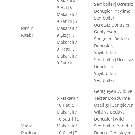
5 Makara /
Semboller|Ücretsiz
9 Hat|5
Dönüşler, Yayılma
Makaralı /
Sembolleri|
9 Satırlı|5
Ücretsiz Dönüşler,
Ra’nın
Makaralı /
Genişleyen
Kitabı
9 Çizgi|5
Simgeler|Bedava
Makaralı /
Dönüşler,
9 Hattı|5
Yayılabilen
Makaralı /
Semboller|Ücretsiz
9 Satırlı
Döndürme,
Yayılabilen
Semboller
Genişleyen Wild ve
5 Makara /
Tekrar Döndürme
10 Hat|5
Özelliği|Genişleyen
Makaralı /
Wild ve Bedava
10 Satırlı|5
Dönüşler|Wild
Yıldız
Makaralı /
Semboller, Yeniden
Parıltısı
10 Çizgi|5
Dönüş|Genişleyen