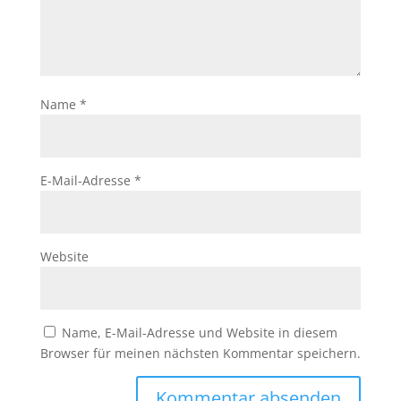
Name
*
E-Mail-Adresse
*
Website
Name, E-Mail-Adresse und Website in diesem
Browser für meinen nächsten Kommentar speichern.