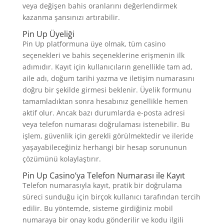
veya değişen bahis oranlarını değerlendirmek
kazanma şansınızı artırabilir.
Pin Up Üyeliği
Pin Up platformuna üye olmak, tüm casino
seçenekleri ve bahis seçeneklerine erişmenin ilk
adımıdır. Kayıt için kullanıcıların genellikle tam ad,
aile adı, doğum tarihi yazma ve iletişim numarasını
doğru bir şekilde girmesi beklenir. Üyelik formunu
tamamladıktan sonra hesabınız genellikle hemen
aktif olur. Ancak bazı durumlarda e-posta adresi
veya telefon numarası doğrulaması istenebilir. Bu
işlem, güvenlik için gerekli görülmektedir ve ileride
yaşayabileceğiniz herhangi bir hesap sorununun
çözümünü kolaylaştırır.
Pin Up Casino’ya Telefon Numarası ile Kayıt
Telefon numarasıyla kayıt, pratik bir doğrulama
süreci sunduğu için birçok kullanıcı tarafından tercih
edilir. Bu yöntemde, sisteme girdiğiniz mobil
numaraya bir onay kodu gönderilir ve kodu ilgili