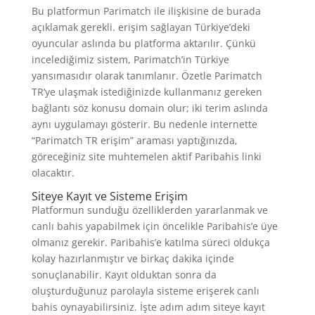
Bu platformun Parimatch ile ilişkisine de burada
açıklamak gerekli. erişim sağlayan Türkiye’deki
oyuncular aslında bu platforma aktarılır. Çünkü
incelediğimiz sistem, Parimatch’in Türkiye
yansımasıdır olarak tanımlanır. Özetle Parimatch
TR’ye ulaşmak istediğinizde kullanmanız gereken
bağlantı söz konusu domain olur; iki terim aslında
aynı uygulamayı gösterir. Bu nedenle internette
“Parimatch TR erişim” araması yaptığınızda,
göreceğiniz site muhtemelen aktif Paribahis linki
olacaktır.
Siteye Kayıt ve Sisteme Erişim
Platformun sunduğu özelliklerden yararlanmak ve
canlı bahis yapabilmek için öncelikle Paribahis’e üye
olmanız gerekir. Paribahis’e katılma süreci oldukça
kolay hazırlanmıştır ve birkaç dakika içinde
sonuçlanabilir. Kayıt olduktan sonra da
oluşturduğunuz parolayla sisteme erişerek canlı
bahis oynayabilirsiniz. İşte adım adım siteye kayıt