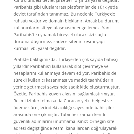
kontrolündeki devlet şirketleri dışında yasal değildir.
Paribahis gibi uluslararası platformlar de Türkiye’de
devlet tarafından tanınmaz. Bu nedenle Türkiye’de
ruhsatı yoktur ve domain bloklanır. Ancak bu durum,
kullanıcıların siteye ulaşmasını engellemez. Yani
Paribahis’te oynamak bireysel olarak sizi suçlu
duruma düşürmez; sadece sitenin resmî yapı
kurması vb. yasal değildir.
Pratikte baktığımızda, Türkiye’den çok sayıda bahisçi
yıllardır Paribahis’i kullanarak slot çevirmeye ve
hesaplarını kullanmaya devam ediyor. Paribahis de
sürekli kullanıcı kazanması ve maddi taahhütlerini
yerine getirmesi sayesinde sadık kitle oluşturmuştur.
Özetle, Paribahis güven algısını sağlamlaştırmıştır.
Resmi izinleri olmasa da Curacao yetki belgesi ve
ödeme süreçlerindeki açıklığı sayesinde bahisçiler
arasında öne çıkmıştır. Tabii her zaman kendi
güvenlik adımlarını unutmamalısınız: Örneğin site
adresi değiştiğinde resmi kanallardan doğrulayarak