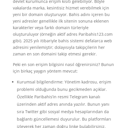
devlet kurumunca erişim kısıtı gelebiliyor. Böyle
vakalarda marka, kesintisiz hizmet verebilmek için
yeni bir domain oluşturuyor. Bahis adını içeren bu
yeni adresler genellikle ilk sitenin sonuna eklenen
karakterler veya farklı domain türleriyle
oluşturuluyor (örneğin aktif adres Paribahis123.com
gibi). 2025 yılı itibariyle bahis sistemi defalarca web
adresini yenilemiştir; dolayısıyla takipçilerin her
zaman en son domaini takip etmesi gerekir.
Peki en son erişim bilgisini nasıl öğrenirsiniz? Bunun
için birkaç yaygın yöntem mevcut:
Kurumsal bilgilendirme: Yönetim kadrosu, erişim
problemi olduğunda bunu gecikmeden açıklar.
Özellikle Paribahis’in resmi Telegram kanalı
üzerinden aktif adres anında yazılır. Bunun yanı
sıra Twitter gibi sosyal medya hesaplarından da
bağlantı güncellemesi duyurulur. Bu platformları
izleyerek her zaman doğru linke bulabilirsiniz.