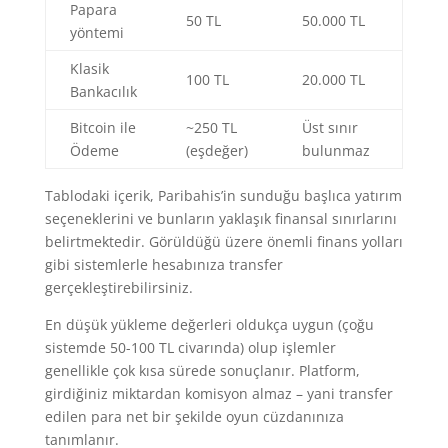
Papara
50 TL
50.000 TL
yöntemi
Klasik
100 TL
20.000 TL
Bankacılık
Bitcoin ile
~250 TL
Üst sınır
Ödeme
(eşdeğer)
bulunmaz
Tablodaki içerik, Paribahis’in sunduğu başlıca yatırım
seçeneklerini ve bunların yaklaşık finansal sınırlarını
belirtmektedir. Görüldüğü üzere önemli finans yolları
gibi sistemlerle hesabınıza transfer
gerçekleştirebilirsiniz.
En düşük yükleme değerleri oldukça uygun (çoğu
sistemde 50-100 TL civarında) olup işlemler
genellikle çok kısa sürede sonuçlanır. Platform,
girdiğiniz miktardan komisyon almaz – yani transfer
edilen para net bir şekilde oyun cüzdanınıza
tanımlanır.