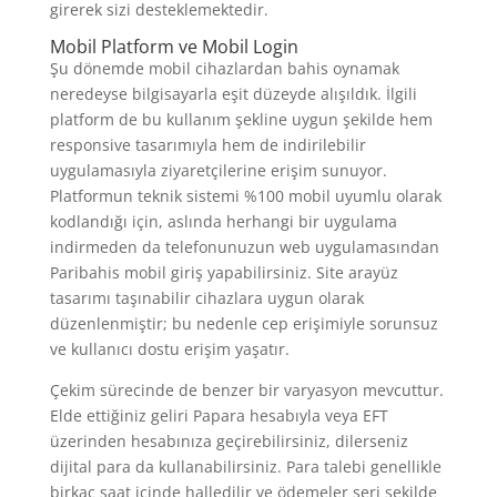
girerek sizi desteklemektedir.
Mobil Platform ve Mobil Login
Şu dönemde mobil cihazlardan bahis oynamak
neredeyse bilgisayarla eşit düzeyde alışıldık. İlgili
platform de bu kullanım şekline uygun şekilde hem
responsive tasarımıyla hem de indirilebilir
uygulamasıyla ziyaretçilerine erişim sunuyor.
Platformun teknik sistemi %100 mobil uyumlu olarak
kodlandığı için, aslında herhangi bir uygulama
indirmeden da telefonunuzun web uygulamasından
Paribahis mobil giriş yapabilirsiniz. Site arayüz
tasarımı taşınabilir cihazlara uygun olarak
düzenlenmiştir; bu nedenle cep erişimiyle sorunsuz
ve kullanıcı dostu erişim yaşatır.
Çekim sürecinde de benzer bir varyasyon mevcuttur.
Elde ettiğiniz geliri Papara hesabıyla veya EFT
üzerinden hesabınıza geçirebilirsiniz, dilerseniz
dijital para da kullanabilirsiniz. Para talebi genellikle
birkaç saat içinde halledilir ve ödemeler seri şekilde