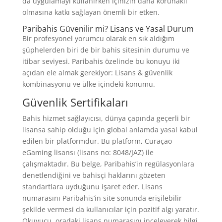
da uygulamayı kullanırken içinizin daha korunaklı
olmasına katkı sağlayan önemli bir etken.
Paribahis Güvenilir mi? Lisans ve Yasal Durum
Bir profesyonel yorumcu olarak en sık aldığım
şüphelerden biri de bir bahis sitesinin durumu ve
itibar seviyesi. Paribahis özelinde bu konuyu iki
açıdan ele almak gerekiyor: Lisans & güvenlik
kombinasyonu ve ülke içindeki konumu.
Güvenlik Sertifikaları
Bahis hizmet sağlayıcısı, dünya çapında geçerli bir
lisansa sahip olduğu için global anlamda yasal kabul
edilen bir platformdur. Bu platform, Curaçao
eGaming lisansı (lisans no: 8048/JAZ) ile
çalışmaktadır. Bu belge, Paribahis’in regülasyonlara
denetlendiğini ve bahisçi haklarını gözeten
standartlara uyduğunu işaret eder. Lisans
numarasını Paribahis’in site sonunda erişilebilir
şekilde vermesi da kullanıcılar için pozitif algı yaratır.
Okuyucu, oradaki lisans numarasını inceleyerek bilgi