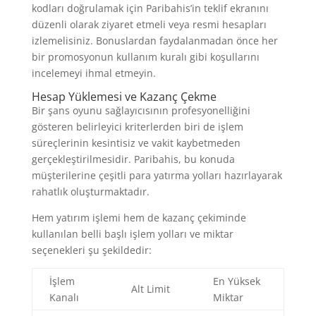
kodları doğrulamak için Paribahis’in teklif ekranını
düzenli olarak ziyaret etmeli veya resmi hesapları
izlemelisiniz. Bonuslardan faydalanmadan önce her
bir promosyonun kullanım kuralı gibi koşullarını
incelemeyi ihmal etmeyin.
Hesap Yüklemesi ve Kazanç Çekme
Bir şans oyunu sağlayıcısının profesyonelliğini
gösteren belirleyici kriterlerden biri de işlem
süreçlerinin kesintisiz ve vakit kaybetmeden
gerçekleştirilmesidir. Paribahis, bu konuda
müşterilerine çeşitli para yatırma yolları hazırlayarak
rahatlık oluşturmaktadır.
Hem yatırım işlemi hem de kazanç çekiminde
kullanılan belli başlı işlem yolları ve miktar
seçenekleri şu şekildedir:
İşlem
En Yüksek
Alt Limit
Kanalı
Miktar