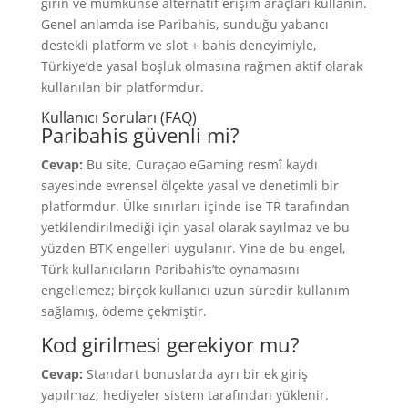
girin ve mümkünse alternatif erişim araçları kullanın.
Genel anlamda ise Paribahis, sunduğu yabancı
destekli platform ve slot + bahis deneyimiyle,
Türkiye’de yasal boşluk olmasına rağmen aktif olarak
kullanılan bir platformdur.
Kullanıcı Soruları (FAQ)
Paribahis güvenli mi?
Cevap:
Bu site, Curaçao eGaming resmî kaydı
sayesinde evrensel ölçekte yasal ve denetimli bir
platformdur. Ülke sınırları içinde ise TR tarafından
yetkilendirilmediği için yasal olarak sayılmaz ve bu
yüzden BTK engelleri uygulanır. Yine de bu engel,
Türk kullanıcıların Paribahis’te oynamasını
engellemez; birçok kullanıcı uzun süredir kullanım
sağlamış, ödeme çekmiştir.
Kod girilmesi gerekiyor mu?
Cevap:
Standart bonuslarda ayrı bir ek giriş
yapılmaz; hediyeler sistem tarafından yüklenir.