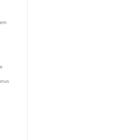
 hem
de
bonus
m