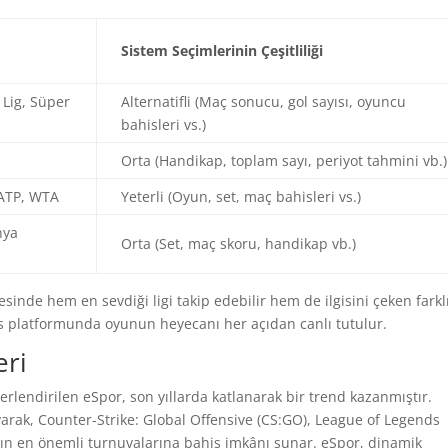
Sistem Seçimlerinin Çeşitliliği
 Lig, Süper
Alternatifli (Maç sonucu, gol sayısı, oyuncu
bahisleri vs.)
Orta (Handikap, toplam sayı, periyot tahmini vb.)
 ATP, WTA
Yeterli (Oyun, set, maç bahisleri vs.)
nya
Orta (Set, maç skoru, handikap vb.)
ayesinde hem en sevdiği ligi takip edebilir hem de ilgisini çeken farkl
is platformunda oyunun heyecanı her açıdan canlı tutulur.
eri
rlendirilen eSpor, son yıllarda katlanarak bir trend kazanmıştır.
rak, Counter-Strike: Global Offensive (CS:GO), League of Legends
ının en önemli turnuvalarına bahis imkânı sunar. eSpor, dinamik