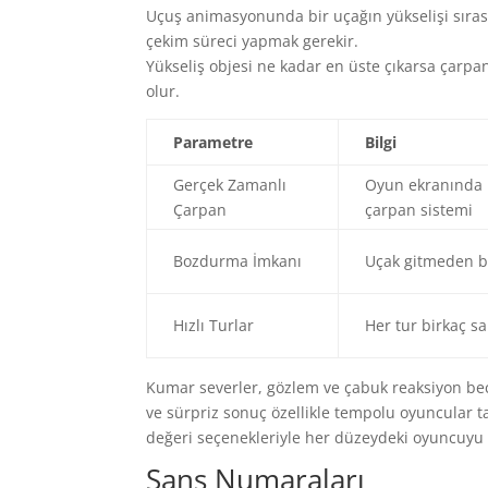
Uçuş animasyonunda bir uçağın yükselişi sıras
çekim süreci yapmak gerekir.
Yükseliş objesi ne kadar en üste çıkarsa çarpa
olur.
Parametre
Bilgi
Gerçek Zamanlı
Oyun ekranında h
Çarpan
çarpan sistemi
Bozdurma İmkanı
Uçak gitmeden ba
Hızlı Turlar
Her tur birkaç s
Kumar severler, gözlem ve çabuk reaksiyon bece
ve sürpriz sonuç özellikle tempolu oyuncular t
değeri seçenekleriyle her düzeydeki oyuncuyu
Şans Numaraları