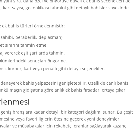
in yanı sıra, daha özel ve öngörüye dayalı ek bahis seçenekleri de
, kart sayısı, gol dakikası tahmini gibi detaylı bahisler sayesinde
e ek bahis türleri örneklenmiştir:
 sahibi, beraberlik, deplasman).
set sınırını tahmin etme.
taj vererek eşit şartlarda tahmin.
bölümlerindeki sonuçları öngörme.
ı, korner, kart veya penaltı gibi detaylı seçenekler.
r deneyerek bahis yelpazesini genişletebilir. Özellikle canlı bahis
ünkü maçın gidişatına göre anlık ek bahis fırsatları ortaya çıkar.
rlenmesi
geniş branşlara kadar detaylı bir kategori dağılımı sunar. Bu çeşit
irmesine veya favori liglerin ötesine geçerek yeni deneyimler
valar ve müsabakalar için rekabetçi oranlar sağlayarak kazanç