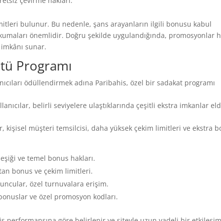
retsiz çevirme hakları.
tleri bulunur. Bu nedenle, şans arayanların ilgili bonusu kabul
 okumaları önemlidir. Doğru şekilde uygulandığında, promosyonlar
 imkânı sunar.
tatü Programı
anıcıları ödüllendirmek adına Paribahis, özel bir sadakat programı
cılar, belirli seviyelere ulaştıklarında çeşitli ekstra imkanlar el
r, kişisel müşteri temsilcisi, daha yüksek çekim limitleri ve ekstra 
eşiği ve temel bonus hakları.
tan bonus ve çekim limitleri.
ncular, özel turnuvalara erişim.
P bonuslar ve özel promosyon kodları.
 performansına göre belirlenir ve siteyle uzun vadeli bir etkileşi