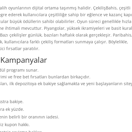
alih oyunlarının dijital ortama taşınmış halidir. ÇekilişBahis, çeşitli
gre ederek kullanıcılara çeşitliliğe sahip bir eğlence ve kazanç kapı
ular büyük ödüllerin sahibi olabilirler. Oyun süreci genellikle hızla
 ihtimali mevcuttur. Piyangolar, yüksek ikramiyeleri ve basit kural
ı çekilişler günlük, bazıları haftalık olarak gerçekleşir. Paribahis
 kullanıcılara farklı çekiliş formatları sunmaya çalışır. Böylelikle,
ci fırsatlar yaratılır.
e Kampanyalar
ödül programı sunar.
mi ve free bet fırsatları bunlardan birkaçıdır.
ları, ilk depozitoya ek bakiye sağlamakta ve yeni başlayanların site
kstra bakiye.
ara ek yüzde.
in belirli bir oranının iadesi.
iz kupon hakkı.