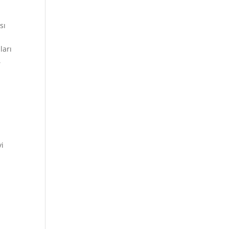
sı
ları
,
yi