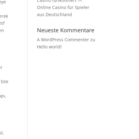
Casino funktioniert —
eye
Online Casino für Spieler
aus Deutschland
erek
tif
Neueste Kommentare
ren
A WordPress Commenter
zu
Hello world!
a
ar
 Site
apı,
st,