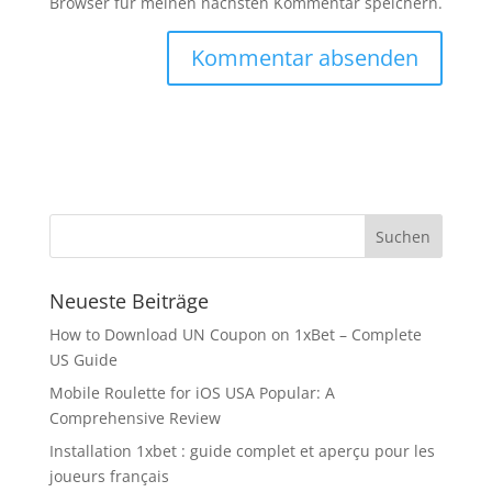
Browser für meinen nächsten Kommentar speichern.
Neueste Beiträge
How to Download UN Coupon on 1xBet – Complete
US Guide
Mobile Roulette for iOS USA Popular: A
Comprehensive Review
Installation 1xbet : guide complet et aperçu pour les
joueurs français