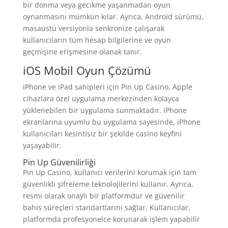
bir donma veya gecikme yaşanmadan oyun
oynanmasını mümkün kılar. Ayrıca, Android sürümü,
masaüstü versiyonla senkronize çalışarak
kullanıcıların tüm hesap bilgilerine ve oyun
geçmişine erişmesine olanak tanır.
iOS Mobil Oyun Çözümü
iPhone ve iPad sahipleri için Pin Up Casino, Apple
cihazlara özel uygulama merkezinden kolayca
yüklenebilen bir uygulama sunmaktadır. iPhone
ekranlarına uyumlu bu uygulama sayesinde, iPhone
kullanıcıları kesintisiz bir şekilde casino keyfini
yaşayabilir.
Pin Up Güvenilirliği
Pin Up Casino, kullanıcı verilerini korumak için tam
güvenlikli şifreleme teknolojilerini kullanır. Ayrıca,
resmi olarak onaylı bir platformdur ve güvenilir
bahis süreçleri standartlarını sağlar. Kullanıcılar,
platformda profesyonelce korunarak işlem yapabilir