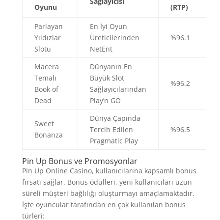
Sağlayıcısı
Oyunu
(RTP)
Parlayan
En İyi Oyun
Yıldızlar
Üreticilerinden
%96.1
Slotu
NetEnt
Macera
Dünyanın En
Temalı
Büyük Slot
%96.2
Book of
Sağlayıcılarından
Dead
Play’n GO
Dünya Çapında
Sweet
Tercih Edilen
%96.5
Bonanza
Pragmatic Play
Pin Up Bonus ve Promosyonlar
Pin Up Online Casino, kullanıcılarına kapsamlı bonus
fırsatı sağlar. Bonus ödülleri, yeni kullanıcıları uzun
süreli müşteri bağlılığı oluşturmayı amaçlamaktadır.
İşte oyuncular tarafından en çok kullanılan bonus
türleri: