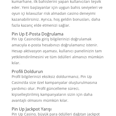
kumarhane, ilk bahislerini yapan kullanıcıları teşvik
eder. Yeni başlayanlar için uygun bahis seviyeleri ve
oyun içi kılavuzlar risk almadan casino deneyimi
kazanabilirsiniz. Ayrıca, hoş geldin bonusları, daha
fazla kazanç elde etmenizi sağlar.
Pin Up E-Posta Doğrulama
Pin Up Casino’da giriş bilgilerinizi doğrulamak
amacıyla e-posta hesabınızı doğrulamanız istenir.
Hesap aktivasyon aşaması, kullanıcı panelinizin tam
yetkilendirilmesini ve tüm ödülleri almanızı mümkün
kılar.
Profili Doldurun
Profil bilgilerinizi eksiksiz doldurmanız, Pin Up
Casino’da size özel kampanyalar oluşturulmasına
yardımcı olur. Profil güncelleme süreci,
kişiselleştirilmiş kampanyaların sizin için daha
avantajlı olmasını mümkün kılar.
Pin Up Jackpot Yarışı
Pin Up Casino, büyük para ödülleri dağıtan jackpot