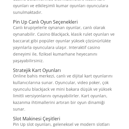
oyunları ve etkileşimli kumar oyunları oyunculara
sunulmaktadır.
Pin Up Canlı Oyun Seçenekleri
Canlı krupiyelerle oynanan oyunlar, canlı olarak
oynanabilir. Casino Blackjack, klasik rulet oyunları ve
baccarat gibi popüler oyunlar yüksek çözünürlükte
yayınlarla oyunculara ulaşır. Interaktif casino
deneyimi ile, fiziksel kumarhane heyecanını
yaşayabilirsiniz.
Stratejik Kart Oyunları
Online bahis merkezi, canlı ve dijital kart oyunlarını
kullanıcılarına sunar. Oyuncular, video poker, çok
oyunculu blackjack ve mini bakara düşük ve yüksek
limitli versiyonlarını oynayabilirler. Kart oyunları,
kazanma ihtimallerini artıran bir oyun dinamiği
sunar.
Slot Makinesi Çeşitleri
Pin Up slot oyunları, geleneksel ve modern slotları