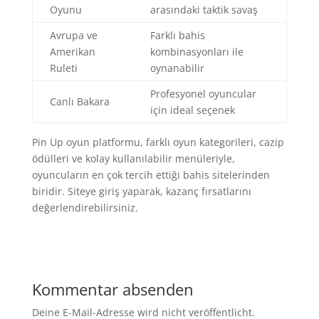
Oyunu
arasındaki taktik savaş
Avrupa ve
Farklı bahis
Amerikan
kombinasyonları ile
Ruleti
oynanabilir
Profesyonel oyuncular
Canlı Bakara
için ideal seçenek
Pin Up oyun platformu, farklı oyun kategorileri, cazip
ödülleri ve kolay kullanılabilir menüleriyle,
oyuncuların en çok tercih ettiği bahis sitelerinden
biridir. Siteye giriş yaparak, kazanç fırsatlarını
değerlendirebilirsiniz.
Kommentar absenden
Deine E-Mail-Adresse wird nicht veröffentlicht.