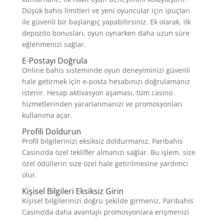
Düşük bahis limitleri ve yeni oyuncular için ipuçları
ile güvenli bir başlangıç yapabilirsiniz. Ek olarak, ilk
depozito bonusları, oyun oynarken daha uzun süre
eğlenmenizi sağlar.
E-Postayı Doğrula
Online bahis sisteminde oyun deneyiminizi güvenli
hale getirmek için e-posta hesabınızı doğrulamanız
istenir. Hesap aktivasyon aşaması, tüm casino
hizmetlerinden yararlanmanızı ve promosyonları
kullanıma açar.
Profili Doldurun
Profil bilgilerinizi eksiksiz doldurmanız, Paribahis
Casino’da özel teklifler almanızı sağlar. Bu işlem, size
özel ödüllerin size özel hale getirilmesine yardımcı
olur.
Kişisel Bilgileri Eksiksiz Girin
Kişisel bilgilerinizi doğru şekilde girmeniz, Paribahis
Casino’da daha avantajlı promosyonlara erişmenizi