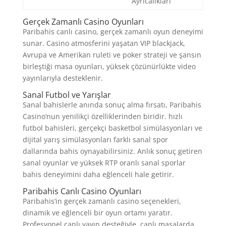
Ayrıcalıkları
Gerçek Zamanlı Casino Oyunları
Paribahis canlı casino, gerçek zamanlı oyun deneyimi
sunar. Casino atmosferini yaşatan VIP blackjack,
Avrupa ve Amerikan ruleti ve poker strateji ve şansın
birleştiği masa oyunları, yüksek çözünürlükte video
yayınlarıyla desteklenir.
Sanal Futbol ve Yarışlar
Sanal bahislerle anında sonuç alma fırsatı, Paribahis
Casino’nun yenilikçi özelliklerinden biridir. hızlı
futbol bahisleri, gerçekçi basketbol simülasyonları ve
dijital yarış simülasyonları farklı sanal spor
dallarında bahis oynayabilirsiniz. Anlık sonuç getiren
sanal oyunlar ve yüksek RTP oranlı sanal sporlar
bahis deneyimini daha eğlenceli hale getirir.
Paribahis Canlı Casino Oyunları
Paribahis’in gerçek zamanlı casino seçenekleri,
dinamik ve eğlenceli bir oyun ortamı yaratır.
Profesyonel canlı yayın desteğiyle, canlı masalarda