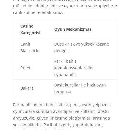
mücadele edebilirsiniz ve oyuncularla ve krupiyelerle
canlı sohbet edebilirsiniz.
Casino
Oyun Mekanizması
Kategorisi
Canlı
Düşük risk ve yüksek kazanç
Blackjack
dengesi
Farklı bahis
Rulet
kombinasyonları ile
oynanabilir
Basit kurallar ile hızlı oyun
Bakara
temposu
Paribahis online bahis sitesi, geniş oyun yelpazesi,
oyunculara sunulan avantajları ve kullanıcı dostu
arayüzüyle, güvenilir casino platformları arasında
yer almaktadır. Paribahis giriş yaparak, kazanç