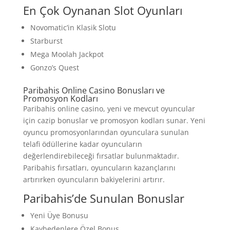
En Çok Oynanan Slot Oyunları
Novomatic’in Klasik Slotu
Starburst
Mega Moolah Jackpot
Gonzo’s Quest
Paribahis Online Casino Bonusları ve
Promosyon Kodları
Paribahis online casino, yeni ve mevcut oyuncular
için cazip bonuslar ve promosyon kodları sunar. Yeni
oyuncu promosyonlarından oyunculara sunulan
telafi ödüllerine kadar oyuncuların
değerlendirebileceği fırsatlar bulunmaktadır.
Paribahis fırsatları, oyuncuların kazançlarını
artırırken oyuncuların bakiyelerini artırır.
Paribahis’de Sunulan Bonuslar
Yeni Üye Bonusu
Kaybedenlere Özel Bonus