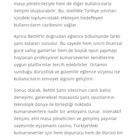
masa yöneticileriyle hem de diğer kullanıcılarla
iletişim oluşturabilir. Bu, özellikle Türkiye sınırları
içindeki toplum odaklı etkileşim hedefleyen
kullanıcıların cazibesini sağlar.
Ayrıca Bettilt’in doğrudan eğlence bölümünde farklı
şans kotaları sunulur. Bu sayede hem sınırlı finansal
güce sahip gamerlar hem de büyük oyun yapmayı
hoşlanan profesyonel kumarseverler kendilerine
uygun platformlar tercih edebilirler. Ortamin
sunduğu dürüstlük ve güvenilir eğlence vizyonu ise
kullanıcıların emniyet algısını geliştirir.
Sonuç olarak, Bettilt Şans sitesi’nun canlı bahis
deneyimi, geleneksel masaüstü şans oyunlarının
teknolojik dünya ile birleştiği noktada
kumarseverlere nadir bir ambiyans sunar. Interaktif
iletişim, ehil masa yöneticileri ve gelişmiş yayınlar
sayesinde eşzamanlı casino, Türkiye’deki
kumarseverler için hem doyurucu hem de dürüst bir