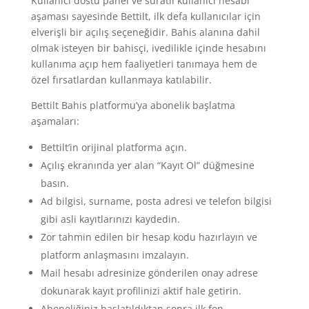
Kullanıcı dostu panel ve süratli kullanıcı hesabı
aşaması sayesinde Bettilt, ilk defa kullanıcılar için
elverişli bir açılış seçeneğidir. Bahis alanına dahil
olmak isteyen bir bahisçi, ivedilikle içinde hesabını
kullanıma açıp hem faaliyetleri tanımaya hem de
özel fırsatlardan kullanmaya katılabilir.
Bettilt Bahis platformu’ya abonelik başlatma
aşamaları:
Bettilt’in orijinal platforma açın.
Açılış ekranında yer alan “Kayıt Ol” düğmesine
basın.
Ad bilgisi, surname, posta adresi ve telefon bilgisi
gibi asli kayıtlarınızı kaydedin.
Zor tahmin edilen bir hesap kodu hazırlayın ve
platform anlaşmasını imzalayın.
Mail hesabı adresinize gönderilen onay adrese
dokunarak kayıt profilinizi aktif hale getirin.
Aboneliğiniz başlatıldıktan sonra ilk fon