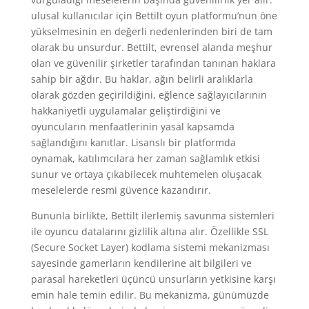
ulusal kullanıcılar için Bettilt oyun platformu’nun öne
yükselmesinin en değerli nedenlerinden biri de tam
olarak bu unsurdur. Bettilt, evrensel alanda meşhur
olan ve güvenilir şirketler tarafından tanınan haklara
sahip bir ağdır. Bu haklar, ağın belirli aralıklarla
olarak gözden geçirildiğini, eğlence sağlayıcılarının
hakkaniyetli uygulamalar geliştirdiğini ve
oyuncuların menfaatlerinin yasal kapsamda
sağlandığını kanıtlar. Lisanslı bir platformda
oynamak, katılımcılara her zaman sağlamlık etkisi
sunur ve ortaya çıkabilecek muhtemelen oluşacak
meselelerde resmi güvence kazandırır.
Bununla birlikte, Bettilt ilerlemiş savunma sistemleri
ile oyuncu datalarını gizlilik altına alır. Özellikle SSL
(Secure Socket Layer) kodlama sistemi mekanizması
sayesinde gamerların kendilerine ait bilgileri ve
parasal hareketleri üçüncü unsurların yetkisine karşı
emin hale temin edilir. Bu mekanizma, günümüzde