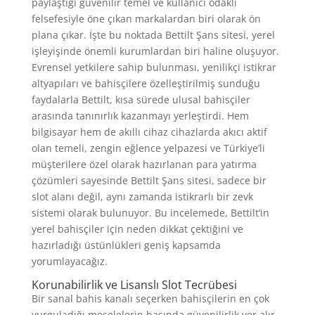
paylaştığı güvenilir temel ve kullanıcı odaklı
felsefesiyle öne çıkan markalardan biri olarak ön
plana çıkar. İşte bu noktada Bettilt Şans sitesi, yerel
işleyişinde önemli kurumlardan biri haline oluşuyor.
Evrensel yetkilere sahip bulunması, yenilikçi istikrar
altyapıları ve bahisçilere özelleştirilmiş sunduğu
faydalarla Bettilt, kısa sürede ulusal bahisçiler
arasında tanınırlık kazanmayı yerleştirdi. Hem
bilgisayar hem de akıllı cihaz cihazlarda akıcı aktif
olan temeli, zengin eğlence yelpazesi ve Türkiye’li
müşterilere özel olarak hazırlanan para yatırma
çözümleri sayesinde Bettilt Şans sitesi, sadece bir
slot alanı değil, aynı zamanda istikrarlı bir zevk
sistemi olarak bulunuyor. Bu incelemede, Bettilt’in
yerel bahisçiler için neden dikkat çektiğini ve
hazırladığı üstünlükleri geniş kapsamda
yorumlayacağız.
Korunabilirlik ve Lisanslı Slot Tecrübesi
Bir sanal bahis kanalı seçerken bahisçilerin en çok
vurguladığı meselelerin başında güvenilirlik yer alır.