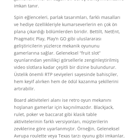
imkan tanır.
Spin eğlenceleri, parlak tasarımları, farklı masalları
ve hediye özellikleriyle kumarseverlerin en çok ön
plana çıkardığı bölümlerden biridir. Bettilt, NetEnt,
Pragmatic Play, Play’n GO gibi uluslararası
geliştiricilerin yüzlerce mekanik oyununu
gamerlarına sağlar. Geleneksel “fruit slot”
oyunlarından yenilikçi görsellerle zenginleştirilmiş
video slotlara kadar çeşitli bir dizine bulundurur.
Üstelik önemli RTP seviyeleri sayesinde bahisçiler,
hem keyif alırken hem de ödül kazanma şekillerini
artırabilir.
Board aktiviteleri alanı ise retro oyun mekanını
hoşlanan gamerlar için kaçınılmazdır. Blackjack,
rulet, poker ve baccarat gibi klasik table
aktivitelerinin farklı versiyonları, müşterilerin
zevklerine göre uyarlanmıştır. Örneğin, Geleneksel
Avrupa roulette veya Texas tarzı oyunu gibi imkanlar,