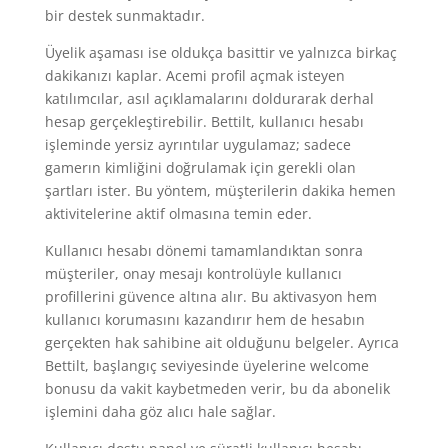
bir destek sunmaktadır.
Üyelik aşaması ise oldukça basittir ve yalnızca birkaç
dakikanızı kaplar. Acemi profil açmak isteyen
katılımcılar, asıl açıklamalarını doldurarak derhal
hesap gerçekleştirebilir. Bettilt, kullanıcı hesabı
işleminde yersiz ayrıntılar uygulamaz; sadece
gamerın kimliğini doğrulamak için gerekli olan
şartları ister. Bu yöntem, müşterilerin dakika hemen
aktivitelerine aktif olmasına temin eder.
Kullanıcı hesabı dönemi tamamlandıktan sonra
müşteriler, onay mesajı kontrolüyle kullanıcı
profillerini güvence altına alır. Bu aktivasyon hem
kullanıcı korumasını kazandırır hem de hesabın
gerçekten hak sahibine ait olduğunu belgeler. Ayrıca
Bettilt, başlangıç seviyesinde üyelerine welcome
bonusu da vakit kaybetmeden verir, bu da abonelik
işlemini daha göz alıcı hale sağlar.