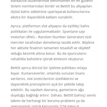
bankacılık düzenlerinde benimsenen en en güvenli
önlem normlarından biridir ve Bettilt bu altyapıları
dijital bahis sektörüne uyarlayarak kullanıcılarına
ekstra bir dayanıklılık kalkanı sunabilir.
Ayrıca, platformun slot altyapısı da eşitlikçi bahis
politikaları ile uygulanmaktadır. Spontane sayı
motorları (RNG – Random Number Generator) özel
merciler tarafından denetlenip tasdik edilir. Böylece
her aktivite finalinin tamamen tesadüfi ve objektif
olduğu kesinlik altına konur. Bu da oyuncuların
rahatlıkla bahislere iştirak etmesini oluşturur.
Bettilt ayrıca dürüst bir işletme politikası ortaya
koyar. Kumarseverler, ortamda sunulan lisans
verilerini, slot üreticilerinin özelliklerini ve
dayanıklılık prensiplerini açık bir şekilde takip
edebilir. Bu saydam davranış, gamerların ağa
duyduğu bağlılığı artırır. Dahası, Bettilt bahisçi servis
takımı de herhangi bir koruma problemi ya da
operasyonel zorluk karşısında 7/24 mevcut