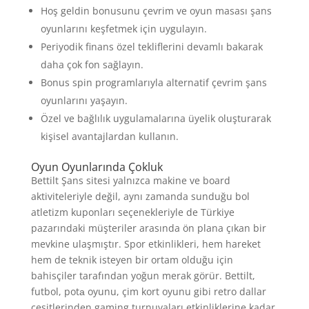
Hoş geldin bonusunu çevrim ve oyun masası şans
oyunlarını keşfetmek için uygulayın.
Periyodik finans özel tekliflerini devamlı bakarak
daha çok fon sağlayın.
Bonus spin programlarıyla alternatif çevrim şans
oyunlarını yaşayın.
Özel ve bağlılık uygulamalarına üyelik oluşturarak
kişisel avantajlardan kullanın.
Oyun Oyunlarında Çokluk
Bettilt Şans sitesi yalnızca makine ve board
aktiviteleriyle değil, aynı zamanda sunduğu bol
atletizm kuponları seçenekleriyle de Türkiye
pazarındaki müşteriler arasında ön plana çıkan bir
mevkine ulaşmıştır. Spor etkinlikleri, hem hareket
hem de teknik isteyen bir ortam olduğu için
bahisçiler tarafından yoğun merak görür. Bettilt,
futbol, potа oyunu, çim kort oyunu gibi retro dallar
çeşitlerinden gaming turnuvaları etkinliklerine kadar