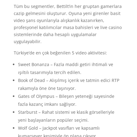
Tüm bu segmentler, Bettilt’in her gruptan gamerlara
cazip gelmesini oluşturur. Oyuna yeni girenler basit
video şans oyunlarıyla alışkanlık kazanırken,
profesyonel katılımcılar masa bahisleri ve live casino
sistemlerinde daha hesaplı uygulamalar
uygulayabilir.
Türkiye’de en çok beğenilen 5 video aktivitesi:
Sweet Bonanza – Fazla maddi getiri ihtimali ve
ışıltılı tasarımıyla tercih edilen.
Book of Dead – Alışılmış içerik ve tatmin edici RTP
rakamıyla öne öne taşınıyor.
Gates of Olympus – Bileşen yeteneği sayesinde
fazla kazanç imkanı sağlıyor.
Starburst – Rahat sistemi ve klasik görselleriyle
yeni başlayanların popüler seçimi.
Wolf Gold – Jackpot vasıfları ve kapsamlı
kumarsever kesimiyle ön plana çıkıyor.