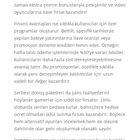
zaman ekstra çevrim bonuslarıyla pekiştirilir ve video
oyuncularına ilave fırsat kazandırır.
Finans avantajları ise sıklıkla kullanıcılar için özel
programlar oluşturur. Bettilt, spesifik tarihlerde
yapılan bakiye yatırımlarına ilave oranlar veya
promosyon deneme kredileri temin eder. Örneğin
hafta tatili ödeme işlemlerinde %50’ye varan ödüller,
kullanıcıların daha fazla slot deneyimleyebilmesine
avantaj tanır. Bu promosyonlar, özellikle sıklıkla
olarak şans deneyimleyen katılımcılar için uzun
vadeli bir değer kazandırır.
Serbest dönüş paketleri da şans faaliyetlerini
hoşlanan gamerlar için ciddi bir fırsattır. Ünlü
slotlarda verilen bedava turlar, bahisçilere hediye
ücret olmadan ödül sunma fırsatı kazandırır. Böylece
hem alternatif oyunları incelemek hem de olasılık
dahilinde olan gelir oluşturmak olanaklı sayılır.