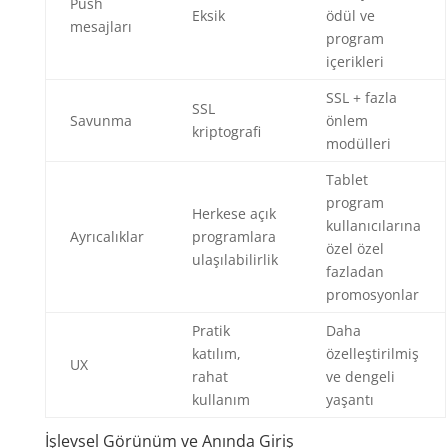
Push
Eksik
ödül ve
mesajları
program
içerikleri
SSL + fazla
SSL
Savunma
önlem
kriptografi
modülleri
Tablet
program
Herkese açık
kullanıcılarına
Ayrıcalıklar
programlara
özel özel
ulaşılabilirlik
fazladan
promosyonlar
Pratik
Daha
katılım,
özelleştirilmiş
UX
rahat
ve dengeli
kullanım
yaşantı
İşlevsel Görünüm ve Anında Giriş