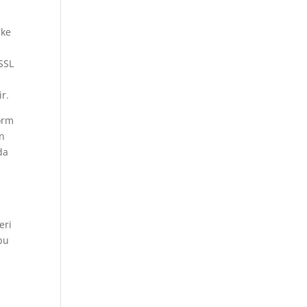
lke
SSL
ir.
form
in
da
eri
 bu