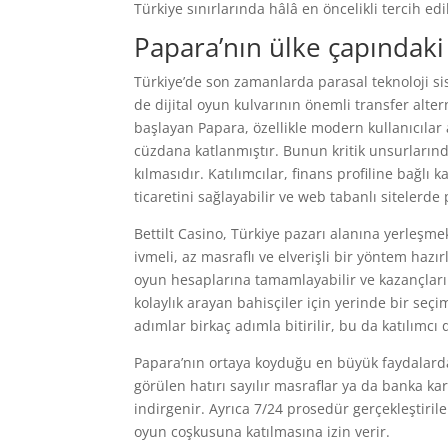
Türkiye sınırlarında hâlâ en öncelikli tercih ed
Papara’nın ülke çapındaki
Türkiye’de son zamanlarda parasal teknoloji s
de dijital oyun kulvarının önemli transfer alte
başlayan Papara, özellikle modern kullanıcılar 
cüzdana katlanmıştır. Bunun kritik unsurlarınd
kılmasıdır. Katılımcılar, finans profiline bağl
ticaretini sağlayabilir ve web tabanlı sitelerde 
Bettilt Casino, Türkiye pazarı alanına yerleşme
ivmeli, az masraflı ve elverişli bir yöntem hazır
oyun hesaplarına tamamlayabilir ve kazançlarını
kolaylık arayan bahisçiler için yerinde bir seç
adımlar birkaç adımla bitirilir, bu da katılımcı
Papara’nın ortaya koyduğu en büyük faydalarda
görülen hatırı sayılır masraflar ya da banka kar
indirgenir. Ayrıca 7/24 prosedür gerçekleştiril
oyun coşkusuna katılmasına izin verir.