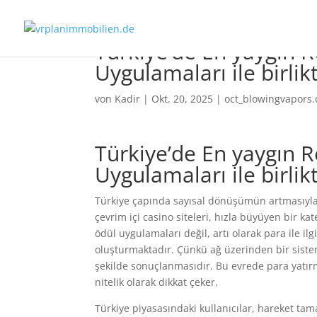
Türkiye’de En yaygın 
Uygulamaları ile birlik
von
Kadir
|
Okt. 20, 2025
|
oct_blowingvapors
Türkiye’de En yaygın 
Uygulamaları ile birlik
Türkiye çapında sayısal dönüşümün artmasıyla 
çevrim içi casino siteleri, hızla büyüyen bir k
ödül uygulamaları değil, artı olarak para ile i
oluşturmaktadır. Çünkü ağ üzerinden bir sisteme
şekilde sonuçlanmasıdır. Bu evrede para yatırm
nitelik olarak dikkat çeker.
Türkiye piyasasındaki kullanıcılar, hareket 