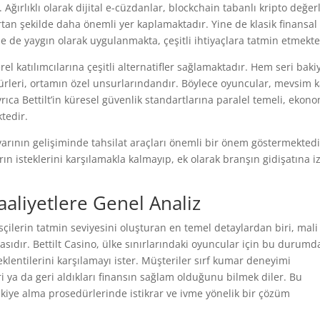
. Ağırlıklı olarak dijital e-cüzdanlar, blockchain tabanlı kripto değer
rtan şekilde daha önemli yer kaplamaktadır. Yine de klasik finansal
e de yaygın olarak uygulanmakta, çeşitli ihtiyaçlara tatmin etmekte
rel katılımcılarına çeşitli alternatifler sağlamaktadır. Hem seri baki
eri, ortamın özel unsurlarındandır. Böylece oyuncular, mevsim k
rıca Bettilt’in küresel güvenlik standartlarına paralel temeli, ekon
tedir.
varının gelişiminde tahsilat araçları önemli bir önem göstermektedi
ın isteklerini karşılamakla kalmayıp, ek olarak branşın gidişatına i
Faaliyetlere Genel Analiz
çilerin tatmin seviyesini oluşturan en temel detaylardan biri, mali
sıdır. Bettilt Casino, ülke sınırlarındaki oyuncular için bu durumd
klentilerini karşılamayı ister. Müşteriler sırf kumar deneyimi
i ya da geri aldıkları finansın sağlam olduğunu bilmek diler. Bu
kiye alma prosedürlerinde istikrar ve ivme yönelik bir çözüm