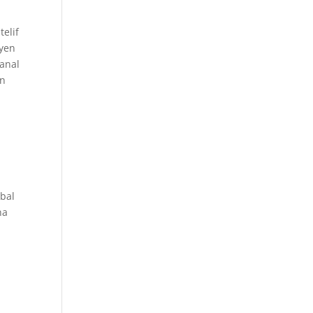
telif
eyen
sanal
in
obal
na
i