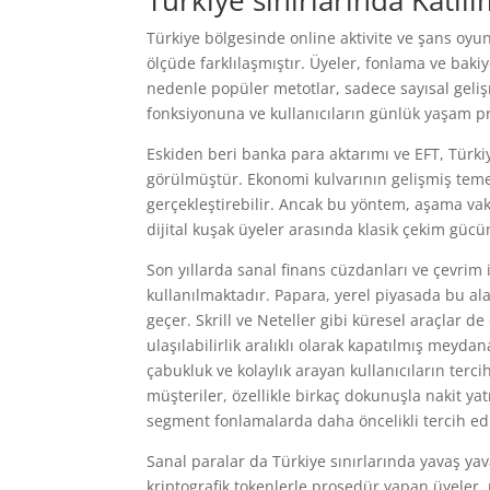
Türkiye sınırlarında Katılı
Türkiye bölgesinde online aktivite ve şans oyunu
ölçüde farklılaşmıştır. Üyeler, fonlama ve baki
nedenle popüler metotlar, sadece sayısal gelişm
fonksiyonuna ve kullanıcıların günlük yaşam pr
Eskiden beri banka para aktarımı ve EFT, Türki
görülmüştür. Ekonomi kulvarının gelişmiş temel
gerçekleştirebilir. Ancak bu yöntem, aşama vaki
dijital kuşak üyeler arasında klasik çekim gücü
Son yıllarda sanal finans cüzdanları ve çevrim 
kullanılmaktadır. Papara, yerel piyasada bu al
geçer. Skrill ve Neteller gibi küresel araçlar 
ulaşılabilirlik aralıklı olarak kapatılmış meyd
çabukluk ve kolaylık arayan kullanıcıların terc
müşteriler, özellikle birkaç dokunuşla nakit ya
segment fonlamalarda daha öncelikli tercih ed
Sanal paralar da Türkiye sınırlarında yavaş ya
kriptografik tokenlerle prosedür yapan üyele