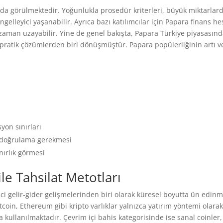
da görülmektedir. Yoğunlukla prosedür kriterleri, büyük miktarlar
ngelleyici yaşanabilir. Ayrıca bazı katılımcılar için Papara finans he
man uzayabilir. Yine de genel bakışta, Papara Türkiye piyasasınd
 pratik çözümlerden biri dönüşmüştür. Papara popülerliğinin artı v
syon sınırları
ID doğrulama gerekmesi
ınırlık görmesi
le Tahsilat Metotları
ekici gelir-gider gelişmelerinden biri olarak küresel boyutta ün edinm
tcoin, Ethereum gibi kripto varlıklar yalnızca yatırım yöntemi olara
 kullanılmaktadır. Çevrim içi bahis kategorisinde ise sanal coinler,