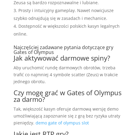
Zeusa są bardzo rozpoznawalne i lubiane.
Prosty i intuicyjny gameplay. Nawet nowicjusze
szybko odnajdują się w zasadach i mechanice.
Dostępność w większości polskich kasyn legalnych
online.
Najczęściej zadawane pytania dotyczące gry
Gates of Olympus
Jak aktywować darmowe spiny?
Aby uruchomić rundę darmowych obrotów, trzeba
trafić co najmniej 4 symbole scatter (Zeus) w trakcie
jednego obrotu.
Czy mogę grać w Gates of Olympus
za darmo?
Tak, większość kasyn oferuje darmową wersję demo
umożliwiającą zapoznanie się z grą bez ryzyka utraty
pieniędzy.
demo gate of olympus slot
Jakie jest RTP gry?