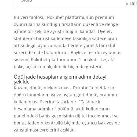
teklif
Bu veri tablosu, Rokubet platformunun premium
oyuncularına sunduğu fırsatların düzenli ve denge
içinde bir şekilde ayrıştırıldığını kanıtlar. Üyeler,
statülerini bir üst kademeye taşıdıkça sadece oran
artışı değil, aynı zamanda hedefe yönelik bir ödül
süreci de elde bulundurur. Böylece üst düzey bonus
sistemi, Rokubet platformunun “sadakat = teşvik”
bakış açısını en ölçülebilir biçimde gösterir.
Ödül iade hesaplama işlemi adımı detaylı
şekilde
Kazanç dönüş mekanizması, Rokubet’te net farkın
doğru tanımlanması ve uygun geri dönüş oranının
kullanılması üzerine tasarlanır. “Cashback
hesaplama adımları” bölümü, aktif kullanıcının
panelindeki bahis geçmişinin dijital incelenmesi ve
bonus iadenin kontrollü biçimde oyuncu bakiyesine
yansıtılması evrelerini açıklar.