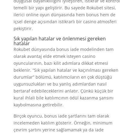
duygusal dayanıklılığını iyileştiren, istikrar ve kontrol
temelli bir yapı geliştirir. Bu sayede Rokubet sitesi,
ilerici online oyun dünyasında hem bonus hem de
içsel denge açısından istikrarlı bir casino atmosferi
pekiştirir.
Sık yapılan hatalar ve önlenmesi gereken
hatalar
Rokubet dünyasında bonus iade modelinden tam
olarak avantaj elde etmek isteyen casino
oyuncularının, bazı kilit adımlara dikkat etmesi
beklenir. “Sık yapılan hatalar ve kaçınılması gereken
durumlar” bölümü, katılımcıların en çok düştüğü
uygunsuzlukları ve bu yanlış adımlardan nasıl
bertaraf edebileceklerini anlatır. Çünkü küçük bir
kural ihlali bile katılımcının ödül kazanma şansını
kaybolmasına getirebilir.
Birçok oyuncu, bonus iade şartlarını tam olarak
incelemeden katılım gösterir. Örneğin, minimum
çevrim şartını yerine sağlamamak ya da iade