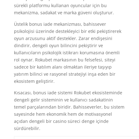
sürekli platformu kullanan oyuncular için bu
mekanizma, sadakat ve marka güveni oluşturur.
Üstelik bonus iade mekanizması, bahissever
psikolojisi üzerinde destekleyici bir etki pekiştirerek
oyun arzusunu aktif destekler. Zarar endişesini
dindirir, dengeli oyun bilincini pekiştirir ve
kullanıcıların psikolojik istikrarı korumasına önemli
rol oynar. Rokubet markasının bu felsefesi, siteyi
sadece bir katılım alanı olmaktan ileriye taşıyıp
yatırım bilinci ve rasyonel stratejiyi inşa eden bir
ekosistem geliştirir.
Kısacası, bonus iade sistemi Rokubet ekosisteminde
dengeli gelir sisteminin ve kullanıcı sadakatinin
temel parçalarından biridir. Bahisseverler, bu sistem
sayesinde hem ekonomik hem de motivasyonel
açıdan dengeli bir casino süreci denge içinde
sürdürebilir.