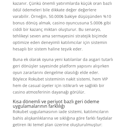
kazanır. Çünkü önemli yatırımlarda küçük oran bazlı
ödül ödemeleri bile dikkate değer değerlere
varabilir. Örneğin, 50.000₺ bakiye düşüşünden %10
bonus dönüş almak, casino oyuncusuna 5.000₺ gibi
ciddi bir kazanç miktarı oluşturur. Bu senaryo,
tehlikeyi seven ama sermayesini stratejik biçimde
optimize eden deneyimli katılımcılar için sistemin
hesaplı bir sistem haline teşvik eder.
Buna ek olarak oyuna yeni katılanlar da asgari tutarlı
geri dönüşler sayesinde platform yapısını alışırken
oyun zararlarını dengelme olasılığı elde eder.
Böylece Rokubet sisteminin nakit sistemi, hem VIP
hem de casual üyeler için istikrarlı ve sağlıklı bir
casino atmosferinin dayanağı görülür.
Kısa dönemli ve periyot bazlı geri ödeme
uygulamalarının farklılığı
Rokubet uygulamasının iade sistemi, katılımcıların
bahis alışkanlıklarına ve sıklığına göre farklı faydalar
getiren iki temel plan üzerine oluşturulmuştur: