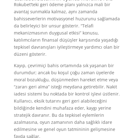
Rokubet’teki geri ödeme planı yalnızca mali bir
avantaj sunmakla kalmaz, aynı zamanda
bahisseverlerin motivasyonel huzurunu sağlamada
da belirleyici bir unsur gösterir. “Telafi
mekanizmasının duygusal etkisi” konusu,
katılımcıların finansal düşüşler karşısında yaşadığı
tepkisel davranışları iyileştirmeye yardımcı olan bir
düzeni gösterir.
Kayıp, çevrimiçi bahis ortamında sık yaşanan bir
durumdur; ancak bu koşul çoğu zaman üyelerde
moral bozukluğu, düşünmeden hareket etme veya
“zararı geri alma” isteği meydana getirebilir. Nakit
iadesi sistemi bu noktada bir kontrol işlevi üstlenir.
Kullanıcı, eksik tutarını geri geri alabileceğini
bildiğinde kendini muhafaza eder, kaygı yerine
stratejik davranır. Bu da tepkisel eylemlerin
azalmasına, oyun zamanının daha sağlıklı idare
edilmesine ve genel oyun tatmininin gelişmesine
fayda sağlar.