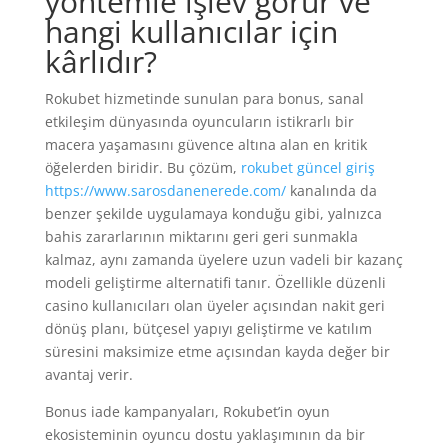
yöntemle işlev görür ve
hangi kullanıcılar için
kârlıdır?
Rokubet hizmetinde sunulan para bonus, sanal
etkileşim dünyasında oyuncuların istikrarlı bir
macera yaşamasını güvence altına alan en kritik
öğelerden biridir. Bu çözüm,
rokubet güncel giriş
https://www.sarosdanenerede.com/
kanalında da
benzer şekilde uygulamaya konduğu gibi, yalnızca
bahis zararlarının miktarını geri geri sunmakla
kalmaz, aynı zamanda üyelere uzun vadeli bir kazanç
modeli geliştirme alternatifi tanır. Özellikle düzenli
casino kullanıcıları olan üyeler açısından nakit geri
dönüş planı, bütçesel yapıyı geliştirme ve katılım
süresini maksimize etme açısından kayda değer bir
avantaj verir.
Bonus iade kampanyaları, Rokubet’in oyun
ekosisteminin oyuncu dostu yaklaşımının da bir