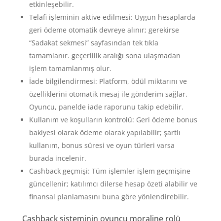
etkinleşebilir.
Telafi işleminin aktive edilmesi: Uygun hesaplarda
geri ödeme otomatik devreye alınır; gerekirse
“Sadakat sekmesi” sayfasından tek tıkla
tamamlanır. geçerlilik aralığı sona ulaşmadan
işlem tamamlanmış olur.
İade bilgilendirmesi: Platform, ödül miktarını ve
özelliklerini otomatik mesaj ile gönderim sağlar.
Oyuncu, panelde iade raporunu takip edebilir.
Kullanım ve koşulların kontrolü: Geri ödeme bonus
bakiyesi olarak ödeme olarak yapılabilir; şartlı
kullanım, bonus süresi ve oyun türleri varsa
burada incelenir.
Cashback geçmişi: Tüm işlemler işlem geçmişine
güncellenir; katılımcı dilerse hesap özeti alabilir ve
finansal planlamasını buna göre yönlendirebilir.
Cashback sisteminin oyuncu moraline rolü