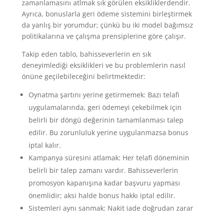
zamanlamasını atlmak sık görülen eksikliklerdendir.
Ayrıca, bonuslarla geri ödeme sistemini birleştirmek
da yanlış bir yorumdur; çünkü bu iki model bağımsız
politikalarına ve çalışma prensiplerine göre çalışır.
Takip eden tablo, bahisseverlerin en sık
deneyimlediği eksiklikleri ve bu problemlerin nasıl
önüne geçilebileceğini belirtmektedir:
Oynatma şartını yerine getirmemek: Bazı telafi
uygulamalarında, geri ödemeyi çekebilmek için
belirli bir döngü değerinin tamamlanması talep
edilir. Bu zorunluluk yerine uygulanmazsa bonus
iptal kalır.
Kampanya süresini atlamak: Her telafi döneminin
belirli bir talep zamanı vardır. Bahisseverlerin
promosyon kapanışına kadar başvuru yapması
önemlidir; aksi halde bonus hakkı iptal edilir.
Sistemleri aynı sanmak: Nakit iade doğrudan zarar