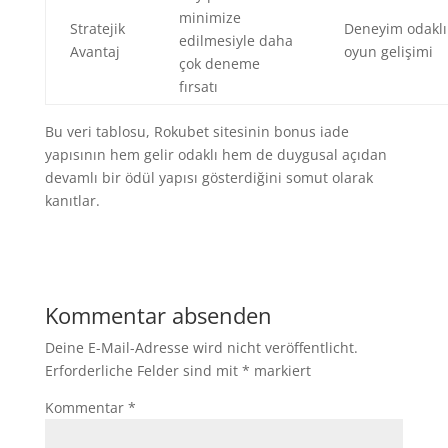
minimize
Stratejik
Deneyim odaklı
edilmesiyle daha
Avantaj
oyun gelişimi
çok deneme
fırsatı
Bu veri tablosu, Rokubet sitesinin bonus iade
yapısının hem gelir odaklı hem de duygusal açıdan
devamlı bir ödül yapısı gösterdiğini somut olarak
kanıtlar.
Kommentar absenden
Deine E-Mail-Adresse wird nicht veröffentlicht.
Erforderliche Felder sind mit
*
markiert
Kommentar
*