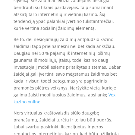
sąveiką. Šie žaidimai leidžia žaidėjams tiesiogiai
bendrauti su tikrais pardavėjais, taip sumažinant
atskirtį tarp internetinių ir vietinių kazino. Šią
tendenciją ypač palankiai įvertino tūkstantmečiai,
kurie vertina socialinį žaidimų elementą.
Be to, dėl nešiojamųjų žaidimų antplūdžio kazino
žaidimai tapo prieinamesni nei bet kada anksčiau.
Daugiau nei 50 % pajamų iš internetinių lošimų
gaunama iš mobiliųjų įtaisų, todėl kazino daug
investuoja į mobiliesiems pritaikytas sistemas. Dabar
žaidėjai gali įvertinti savo mėgstamus žaidimus bet
kada ir visur, todėl patogumas yra pagrindinis
pramonės plėtros veiksnys. Naršykite vietą, kurioje
galima žaisti mobiliuosius žaidimus, apsilankę
Vox
kazino online
.
Nors virtualus kraštovaizdis siūlo daugybę
pranašumų, žaidėjai turėtų ir toliau būti budrūs.
Labai svarbu pasirinkti licencijuotus ir geros
reputacijos internetinius kazino, kad būtų užtikrinta