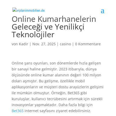
Online Kumarhanelerin
Geleceği ve Yenilikçi
Teknolojiler
von
Kadir
|
Nov. 27, 2025
|
casino
|
0 Kommentare
Online şans oyunları, son dönemlerde hızla gelişen
bir sanayi haline gelmiştir. 2023 itibarıyla, dünya
ölçüsünde online kumar alanının değeri 100 milyon
doları aşmıştır. Bu gelişme, özellikle mobil
aplikasyonların ve müşteri dostu arayüzlerin gelişimi
ile mümkün olmuştur. Örneğin, Bet365 gibi
kuruluşlar, kullanıcı tecrübesini artırmak için sürekli
inovasyonlar yapmaktadır. Daha fazla bilgi için
Bet365
internet sayfasını ziyaret edebilirsiniz.