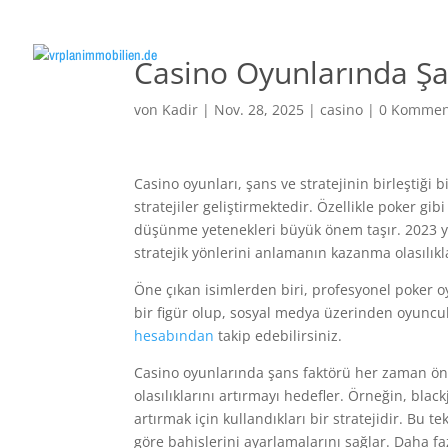
Casino Oyunlarında Şan
von
Kadir
|
Nov. 28, 2025
|
casino
|
0 Kommen
Casino oyunları, şans ve stratejinin birleştiği 
stratejiler geliştirmektedir. Özellikle poker gi
düşünme yetenekleri büyük önem taşır. 2023 yı
stratejik yönlerini anlamanın kazanma olasılıklar
Öne çıkan isimlerden biri, profesyonel poker
bir figür olup, sosyal medya üzerinden oyuncul
hesabından
takip edebilirsiniz.
Casino oyunlarında şans faktörü her zaman önem
olasılıklarını artırmayı hedefler. Örneğin, bl
artırmak için kullandıkları bir stratejidir. Bu t
göre bahislerini ayarlamalarını sağlar. Daha faz