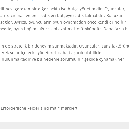
edilmesi gereken bir diğer nokta ise bütçe yönetimidir. Oyuncular,
tan kaçınmalı ve belirledikleri bütçeye sadık kalmalıdır. Bu, uzun
sağlar. Ayrıca, oyuncuların oyun oynamadan önce kendilerine bir
ayede, oyun bağımlılığı riskini azaltmak mümkündür. Daha fazla bi
em de stratejik bir deneyim sunmaktadır. Oyuncular, şans faktörün
erek ve bütçelerini yöneterek daha başarılı olabilirler.
i bulunmaktadır ve bu nedenle sorumlu bir şekilde oynamak her
Erforderliche Felder sind mit
*
markiert