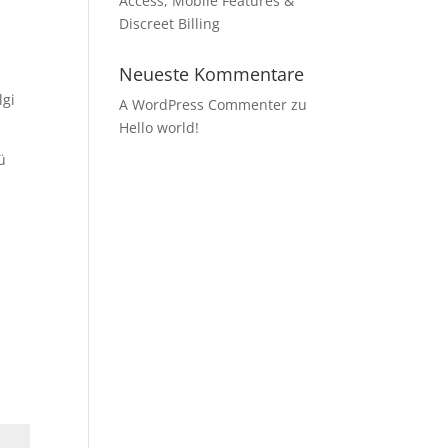
Access, Mobile Features &
Discreet Billing
Neueste Kommentare
lgi
A WordPress Commenter
zu
Hello world!
ü