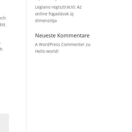
Legiano regisztráció: Az
online fogadások új
och
dimenziója
itt
Neueste Kommentare
n
A WordPress Commenter
zu
ch
Hello world!