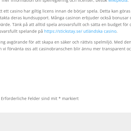
För mer information om spelreglering och licenser, besök
Wikipedia
.
 att ett casino har giltig licens innan de börjar spela. Detta kan göras
ntakta deras kundsupport. Många casinon erbjuder också bonusar 
ärde. Tänk på att alltid spela ansvarsfullt och sätta en budget för d
svarsfullt spelande på
https://stickstay.se/ utländska casino
.
ing avgörande för att skapa en säker och rättvis spelmiljö. Med de
kan vi förvänta oss att casinobranschen blir ännu mer transparent o
Erforderliche Felder sind mit
*
markiert