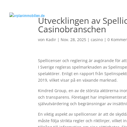
Utvecklingen av Spell
Casinobranschen
von
Kadir
|
Nov. 28, 2025
|
casino
|
0 Kommen
Spellicenser och reglering är avgörande för at
I Sverige regleras spelmarknaden av Spelinspe
spelaktörer. Enligt en rapport från Spelinspe
2019, vilket visar på en växande marknad.
Kindred Group, en av de största aktörerna inom
och transparens. Företaget har implementerat fle
självutvärdering och begränsningar av insätt
En viktig aspekt av spellicenser är att de sky
måste följa strikta regler och riktlinjer, vilket