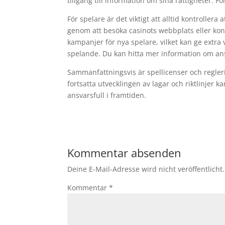
tillgång till information om sina rättigheter. 
För spelare är det viktigt att alltid kontrollera
genom att besöka casinots webbplats eller ko
kampanjer för nya spelare, vilket kan ge extra v
spelande. Du kan hitta mer information om an
Sammanfattningsvis är spellicenser och regler
fortsatta utvecklingen av lagar och riktlinjer 
ansvarsfull i framtiden.
Kommentar absenden
Deine E-Mail-Adresse wird nicht veröffentlicht.
Kommentar
*