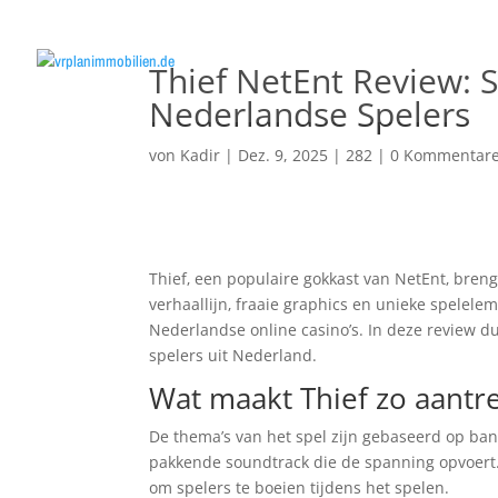
Thief NetEnt Review:
Nederlandse Spelers
von
Kadir
|
Dez. 9, 2025
|
282
|
0 Kommentar
Thief‚ een populaire gokkast van NetEnt‚ bre
verhaallijn‚ fraaie graphics en unieke spelelem
Nederlandse online casino’s. In deze review du
spelers uit Nederland.
Wat maakt Thief zo aantre
De thema’s van het spel zijn gebaseerd op ba
pakkende soundtrack die de spanning opvoert.
om spelers te boeien tijdens het spelen.