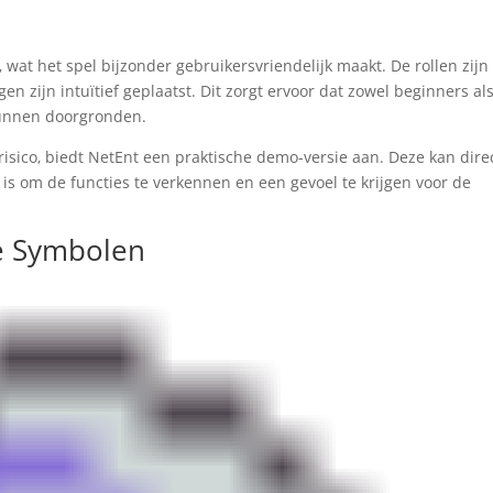
k‚ wat het spel bijzonder gebruikersvriendelijk maakt. De rollen zijn
en zijn intuïtief geplaatst. Dit zorgt ervoor dat zowel beginners al
kunnen doorgronden.
risico‚ biedt NetEnt een praktische demo-versie aan. Deze kan dire
s om de functies te verkennen en een gevoel te krijgen voor de
le Symbolen