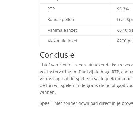
RTP
96.3%
Bonusspellen
Free Sp
Minimale inzet
€0‚10 p
Maximale inzet
€200 pe
Conclusie
Thief van NetEnt is een uitstekende keuze vo
gokkastervaringen. Dankzij de hoge RTP‚ aant
verrassing dat dit spel een vaste plek inneemt 
de fun wil spelen in de gratis demo of gaat vo
winnen.
Speel Thief zonder download direct in je bro