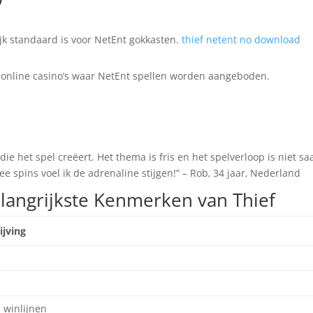
ijk standaard is voor NetEnt gokkasten.
thief netent no download
le online casino’s waar NetEnt spellen worden aangeboden.
ie het spel creëert. Het thema is fris en het spelverloop is niet sa
ee spins voel ik de adrenaline stijgen!” – Rob‚ 34 jaar‚ Nederland
elangrijkste Kenmerken van Thief
jving
e winlijnen