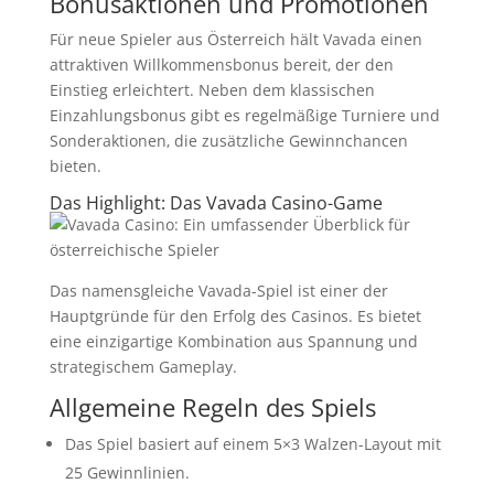
Bonusaktionen und Promotionen
Für neue Spieler aus Österreich hält Vavada einen
attraktiven Willkommensbonus bereit‚ der den
Einstieg erleichtert. Neben dem klassischen
Einzahlungsbonus gibt es regelmäßige Turniere und
Sonderaktionen‚ die zusätzliche Gewinnchancen
bieten.
Das Highlight: Das Vavada Casino-Game
Das namensgleiche Vavada-Spiel ist einer der
Hauptgründe für den Erfolg des Casinos. Es bietet
eine einzigartige Kombination aus Spannung und
strategischem Gameplay.
Allgemeine Regeln des Spiels
Das Spiel basiert auf einem 5×3 Walzen-Layout mit
25 Gewinnlinien.