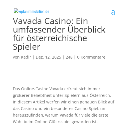
Vavada Casino: Ein
umfassender Überblick
für österreichische
Spieler
von
Kadir
|
Dez. 12, 2025
|
248
|
0 Kommentare
Das Online-Casino Vavada erfreut sich immer
größerer Beliebtheit unter Spielern aus Österreich.
In diesem Artikel werfen wir einen genauen Blick auf
das Casino und ein besonderes Casino-Spiel‚ um
herauszufinden‚ warum Vavada für viele die erste
Wahl beim Online-Glücksspiel geworden ist.