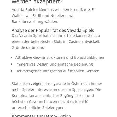
werden akzeptiert?
Austria-Spieler können zwischen Kreditkarte‚ E-
Wallets wie Skrill und Neteller sowie
Banküberweisung wählen.
Analyse der Popularität des Vavada Spiels
Das Vavada-Spiel hat sich innerhalb kurzer Zeit zu
einem der beliebtesten Slots im Casino entwickelt.
Gründe dafür sind:
Attraktive Gewinnstrukturen und Bonusfunktionen
Immersives Design und einfache Bedienung
Hervorragende Integration auf mobilen Geräten
Statistiken zeigen‚ dass gerade in Österreich immer
mehr Spieler Interesse an diesem Spiel zeigen. Die
Kombination aus einfacher Zugänglichkeit und
höchsten Gewinnchancen macht es ideal für
unterschiedliche Spielertypen.
Kommentar zur Demo-Option