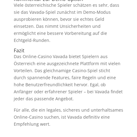
Viele österreichische Spieler schätzen es sehr‚ dass
sie das Vavada-Spiel zunächst im Demo-Modus
ausprobieren können‚ bevor sie echtes Geld
einsetzen. Das nimmt Unsicherheiten und
ermöglicht eine bessere Vorbereitung auf die
Echtgeld-Runden.
Fazit
Das Online-Casino Vavada bietet Spielern aus
Österreich eine ausgezeichnete Plattform mit vielen
Vorteilen. Das gleichnamige Casino-Spiel sticht
durch spannende Features‚ faire Regeln und eine
hohe Benutzerfreundlichkeit hervor. Egal‚ ob
Anfänger oder erfahrener Spieler – bei Vavada findet
jeder das passende Angebot.
Für alle‚ die ein legales‚ sicheres und unterhaltsames
Online-Casino suchen‚ ist Vavada definitiv eine
Empfehlung wert.