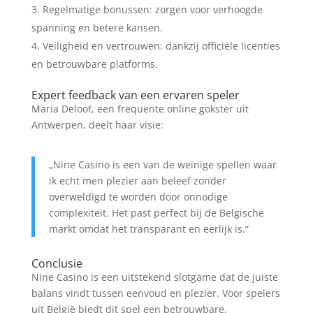
Regelmatige bonussen: zorgen voor verhoogde
spanning en betere kansen.
Veiligheid en vertrouwen: dankzij officiële licenties
en betrouwbare platforms.
Expert feedback van een ervaren speler
Maria Deloof, een frequente online gokster uit
Antwerpen, deelt haar visie:
„Nine Casino is een van de weinige spellen waar
ik echt men plezier aan beleef zonder
overweldigd te worden door onnodige
complexiteit. Het past perfect bij de Belgische
markt omdat het transparant en eerlijk is.“
Conclusie
Nine Casino is een uitstekend slotgame dat de juiste
balans vindt tussen eenvoud en plezier. Voor spelers
uit België biedt dit spel een betrouwbare,