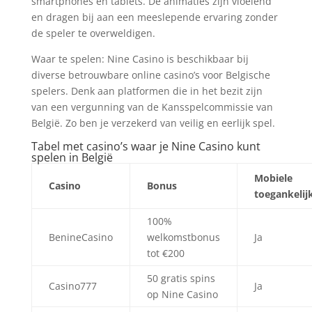
smartphones en tablets. De animaties zijn vloeiend
en dragen bij aan een meeslepende ervaring zonder
de speler te overweldigen.
Waar te spelen: Nine Casino is beschikbaar bij
diverse betrouwbare online casino’s voor Belgische
spelers. Denk aan platformen die in het bezit zijn
van een vergunning van de Kansspelcommissie van
België. Zo ben je verzekerd van veilig en eerlijk spel.
Tabel met casino’s waar je Nine Casino kunt
spelen in België
Mobiele
Casino
Bonus
toegankelij
100%
BenineCasino
welkomstbonus
Ja
tot €200
50 gratis spins
Casino777
Ja
op Nine Casino