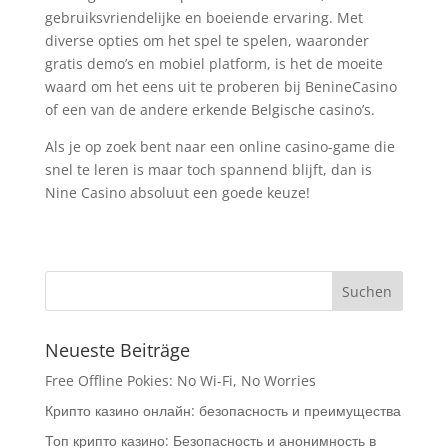
gebruiksvriendelijke en boeiende ervaring. Met
diverse opties om het spel te spelen, waaronder
gratis demo’s en mobiel platform, is het de moeite
waard om het eens uit te proberen bij BenineCasino
of een van de andere erkende Belgische casino’s.
Als je op zoek bent naar een online casino-game die
snel te leren is maar toch spannend blijft, dan is
Nine Casino absoluut een goede keuze!
Neueste Beiträge
Free Offline Pokies: No Wi-Fi, No Worries
Крипто казино онлайн: безопасность и преимущества
Топ крипто казино: Безопасность и анонимность в