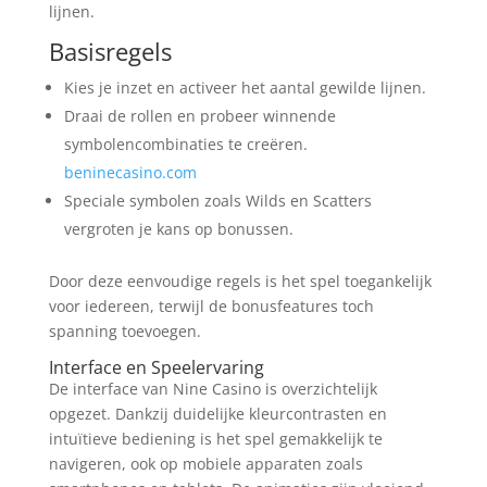
lijnen.
Basisregels
Kies je inzet en activeer het aantal gewilde lijnen.
Draai de rollen en probeer winnende
symbolencombinaties te creëren.
beninecasino.com
Speciale symbolen zoals Wilds en Scatters
vergroten je kans op bonussen.
Door deze eenvoudige regels is het spel toegankelijk
voor iedereen, terwijl de bonusfeatures toch
spanning toevoegen.
Interface en Speelervaring
De interface van Nine Casino is overzichtelijk
opgezet. Dankzij duidelijke kleurcontrasten en
intuïtieve bediening is het spel gemakkelijk te
navigeren, ook op mobiele apparaten zoals