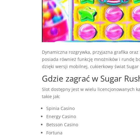
Dynamiczna rozgrywka, przyjazna grafika oraz 
posiada również funkcję mnożników i rundę b
dzięki wersji mobilnej, cukierkowy świat Sugar
Gdzie zagrać w Sugar Rus
Slot dostępny jest w wielu licencjonowanych ka
takie jak:
Spinia Casino
Energy Casino
Betsson Casino
Fortuna