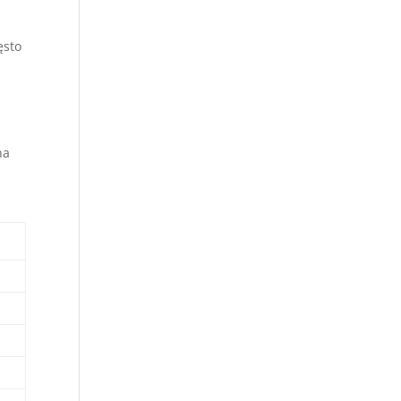
ęsto
na