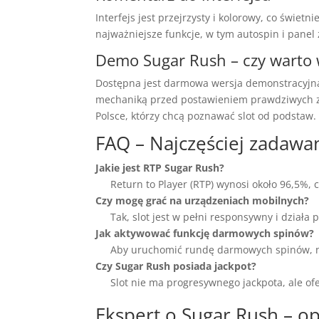
Interfejs jest przejrzysty i kolorowy, co świet
najważniejsze funkcje, w tym autospin i panel
Demo Sugar Rush – czy warto
Dostępna jest darmowa wersja demonstracyjna,
mechaniką przed postawieniem prawdziwych za
Polsce, którzy chcą poznawać slot od podstaw.
FAQ – Najczęściej zadawa
Jakie jest RTP Sugar Rush?
Return to Player (RTP) wynosi około 96,5%, 
Czy mogę grać na urządzeniach mobilnych?
Tak, slot jest w pełni responsywny i działa
Jak aktywować funkcję darmowych spinów?
Aby uruchomić rundę darmowych spinów, na
Czy Sugar Rush posiada jackpot?
Slot nie ma progresywnego jackpota, ale of
Ekspert o Sugar Rush – o