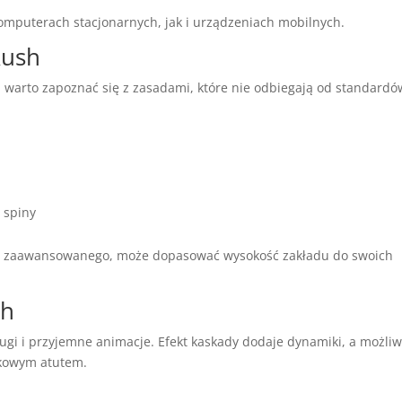
komputerach stacjonarnych, jak i urządzeniach mobilnych.
Rush
m warto zapoznać się z zasadami, które nie odbiegają od standardó
 spiny
 do zaawansowanego, może dopasować wysokość zakładu do swoich
sh
ugi i przyjemne animacje. Efekt kaskady dodaje dynamiki, a możli
tkowym atutem.