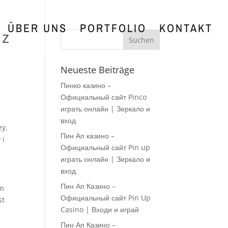
ÜBER UNS
PORTFOLIO
KONTAKT
 z
Neueste Beiträge
Пинко казино –
Официальный сайт Pinco
играть онлайн | Зеркало и
вход
zy,
Пин Ап казино –
 i
Официальный сайт Pin up
играть онлайн | Зеркало и
вход
Пин Ап Казино –
em
Официальный сайт Pin Up
st
Casino | Входи и играй
Пин Ап Казино –