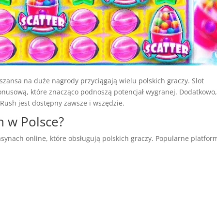
szansa na duże nagrody przyciągają wielu polskich graczy. Slot
onusową, które znacząco podnoszą potencjał wygranej. Dodatkowo
 Rush jest dostępny zawsze i wszędzie.
h w Polsce?
synach online, które obsługują polskich graczy. Popularne platfor