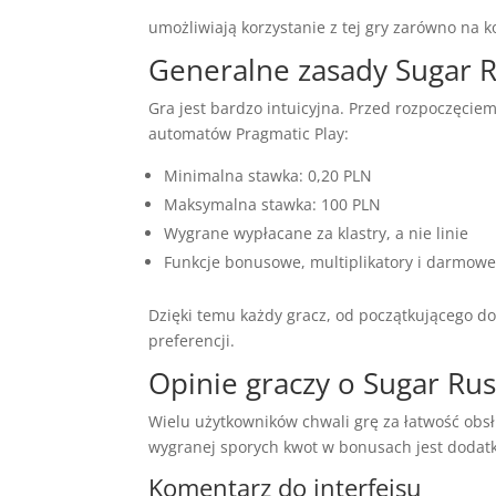
umożliwiają korzystanie z tej gry zarówno na 
Generalne zasady Sugar 
Gra jest bardzo intuicyjna. Przed rozpoczęcie
automatów Pragmatic Play:
Minimalna stawka: 0,20 PLN
Maksymalna stawka: 100 PLN
Wygrane wypłacane za klastry, a nie linie
Funkcje bonusowe, multiplikatory i darmowe
Dzięki temu każdy gracz, od początkującego
preferencji.
Opinie graczy o Sugar Ru
Wielu użytkowników chwali grę za łatwość obsł
wygranej sporych kwot w bonusach jest doda
Komentarz do interfejsu