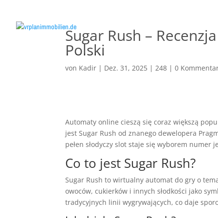
Sugar Rush – Recenzja 
Polski
von
Kadir
|
Dez. 31, 2025
|
248
|
0 Kommenta
Automaty online cieszą się coraz większą popul
jest Sugar Rush od znanego dewelopera Pragmati
pełen słodyczy slot staje się wyborem numer j
Co to jest Sugar Rush?
Sugar Rush to wirtualny automat do gry o te
owoców, cukierków i innych słodkości jako sy
tradycyjnych linii wygrywających, co daje spo