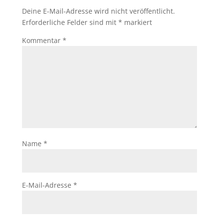
Deine E-Mail-Adresse wird nicht veröffentlicht.
Erforderliche Felder sind mit
*
markiert
Kommentar
*
Name
*
E-Mail-Adresse
*