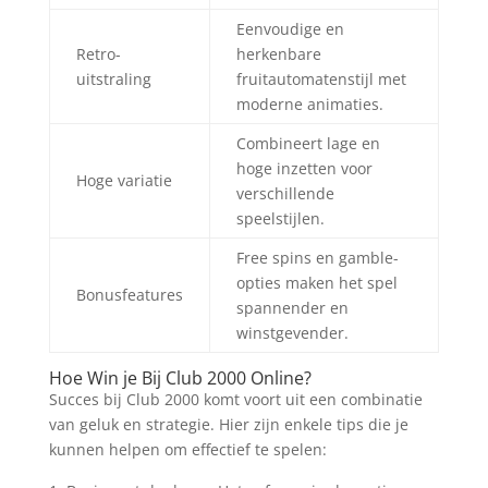
Eenvoudige en
Retro-
herkenbare
uitstraling
fruitautomatenstijl met
moderne animaties.
Combineert lage en
hoge inzetten voor
Hoge variatie
verschillende
speelstijlen.
Free spins en gamble-
opties maken het spel
Bonusfeatures
spannender en
winstgevender.
Hoe Win je Bij Club 2000 Online
?
Succes bij Club 2000 komt voort uit een combinatie
van geluk en strategie. Hier zijn enkele tips die je
kunnen helpen om effectief te spelen: