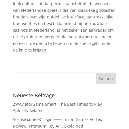
leuk online slot dat perfect aansluit bij de wensen
van Nederlandse spelers die van klassieke gokkasten
houden. Met zijn duidelijke interface, aantrekkelijke
bonusopties en beschikbaarheid bij betrouwbare
casino’s in Nederland, is het zeker een aanrader om
uit te proberen. Vergeet niet verantwoord te spelen
en eerst de demo te testen om de spelregels onder
de knie te krijgen.
Neueste Beiträge
ZWAviatorGame Smart: The Best Times to Play
Spincity Aviator
VortexGamePK Login ⸺ Turbo Games Vortex
Review: Premium Key APK Explained