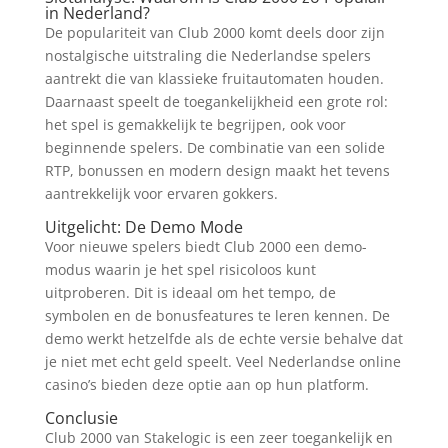
in Nederland?
De populariteit van Club 2000 komt deels door zijn
nostalgische uitstraling die Nederlandse spelers
aantrekt die van klassieke fruitautomaten houden.
Daarnaast speelt de toegankelijkheid een grote rol:
het spel is gemakkelijk te begrijpen, ook voor
beginnende spelers. De combinatie van een solide
RTP, bonussen en modern design maakt het tevens
aantrekkelijk voor ervaren gokkers.
Uitgelicht: De Demo Mode
Voor nieuwe spelers biedt Club 2000 een demo-
modus waarin je het spel risicoloos kunt
uitproberen. Dit is ideaal om het tempo, de
symbolen en de bonusfeatures te leren kennen. De
demo werkt hetzelfde als de echte versie behalve dat
je niet met echt geld speelt. Veel Nederlandse online
casino’s bieden deze optie aan op hun platform.
Conclusie
Club 2000 van Stakelogic is een zeer toegankelijk en