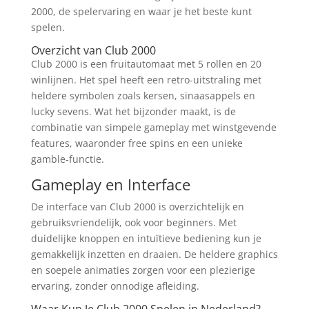
2000, de spelervaring en waar je het beste kunt
spelen.
Overzicht van Club 2000
Club 2000 is een fruitautomaat met 5 rollen en 20
winlijnen. Het spel heeft een retro-uitstraling met
heldere symbolen zoals kersen, sinaasappels en
lucky sevens. Wat het bijzonder maakt, is de
combinatie van simpele gameplay met winstgevende
features, waaronder free spins en een unieke
gamble-functie.
Gameplay en Interface
De interface van Club 2000 is overzichtelijk en
gebruiksvriendelijk, ook voor beginners. Met
duidelijke knoppen en intuïtieve bediening kun je
gemakkelijk inzetten en draaien. De heldere graphics
en soepele animaties zorgen voor een plezierige
ervaring, zonder onnodige afleiding.