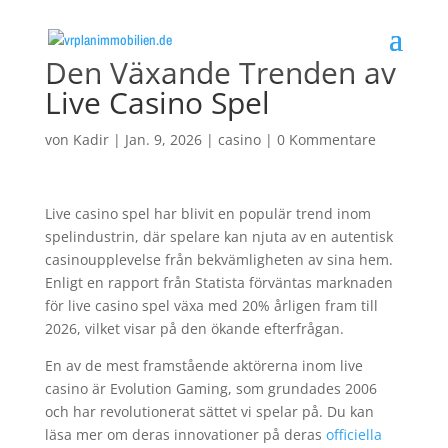
Den Växande Trenden av
Live Casino Spel
von
Kadir
|
Jan. 9, 2026
|
casino
|
0 Kommentare
Live casino spel har blivit en populär trend inom
spelindustrin, där spelare kan njuta av en autentisk
casinoupplevelse från bekvämligheten av sina hem.
Enligt en rapport från Statista förväntas marknaden
för live casino spel växa med 20% årligen fram till
2026, vilket visar på den ökande efterfrågan.
En av de mest framstående aktörerna inom live
casino är Evolution Gaming, som grundades 2006
och har revolutionerat sättet vi spelar på. Du kan
läsa mer om deras innovationer på deras
officiella