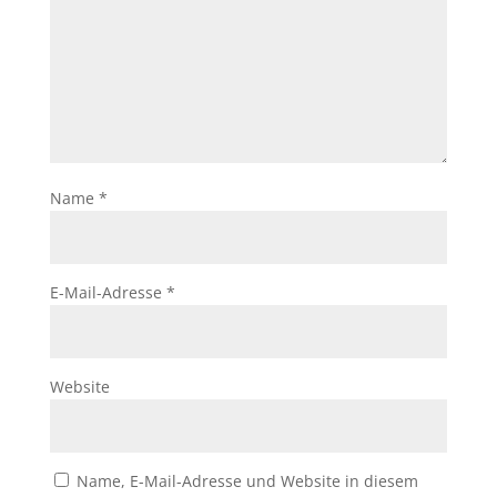
Name
*
E-Mail-Adresse
*
Website
Name, E-Mail-Adresse und Website in diesem