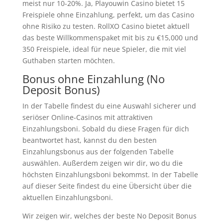
meist nur 10-20%. Ja, Playouwin Casino bietet 15
Freispiele ohne Einzahlung, perfekt, um das Casino
ohne Risiko zu testen. RollXO Casino bietet aktuell
das beste Willkommenspaket mit bis zu €15,000 und
350 Freispiele, ideal für neue Spieler, die mit viel
Guthaben starten möchten.
Bonus ohne Einzahlung (No
Deposit Bonus)
In der Tabelle findest du eine Auswahl sicherer und
seriöser Online-Casinos mit attraktiven
Einzahlungsboni. Sobald du diese Fragen für dich
beantwortet hast, kannst du den besten
Einzahlungsbonus aus der folgenden Tabelle
auswählen. Außerdem zeigen wir dir, wo du die
höchsten Einzahlungsboni bekommst. In der Tabelle
auf dieser Seite findest du eine Übersicht über die
aktuellen Einzahlungsboni.
Wir zeigen wir, welches der beste No Deposit Bonus