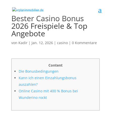
Bester Casino Bonus
2026 Freispiele & Top
Angebote
von
Kadir
|
Jan. 12, 2026
|
casino
|
0 Kommentare
Content
Die Bonusbedingungen
Kann ich einen Einzahlungsbonus
auszahlen?
Online Casino mit 400 % Bonus bei
Wunderino rockt