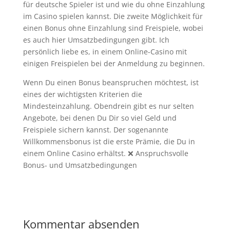
für deutsche Spieler ist und wie du ohne Einzahlung
im Casino spielen kannst. Die zweite Möglichkeit für
einen Bonus ohne Einzahlung sind Freispiele, wobei
es auch hier Umsatzbedingungen gibt. Ich
persönlich liebe es, in einem Online-Casino mit
einigen Freispielen bei der Anmeldung zu beginnen.
Wenn Du einen Bonus beanspruchen möchtest, ist
eines der wichtigsten Kriterien die
Mindesteinzahlung. Obendrein gibt es nur selten
Angebote, bei denen Du Dir so viel Geld und
Freispiele sichern kannst. Der sogenannte
Willkommensbonus ist die erste Prämie, die Du in
einem Online Casino erhältst. ❌ Anspruchsvolle
Bonus- und Umsatzbedingungen
Kommentar absenden