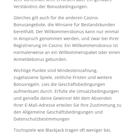
Verständnis der Bonusbedingungen.
Gleiches gilt auch für die anderen Casino-
Bonusangebote, die Winsane für Bestandskunden
bereithält. Der Willkommensbonus kann nur einmal
in Anspruch genommen werden, und zwar bei Ihrer
Registrierung im Casino. Ein Willkommensbonus ist
normalerweise an ein Willkommenspaket oder einen
Anmeldebonus gebunden.
Wichtige Punkte sind Mindesteinzahlung,
zugelassene Spiele, zeitliche Fristen und weitere
Bonusregeln. Lies die Geschäftsbedingungen
aufmerksam durch. Erfülle die Umsatzbedingungen
und genieße deine Gewinne! Mit dem Absenden
Ihrer E-Mail-Adresse erteilen Sie Ihre Zustimmung zu
den Allgemeine Geschäftsbedingungen und
Datenschutzbestimmungen
Tischspiele wie Blackjack tragen oft weniger bei,