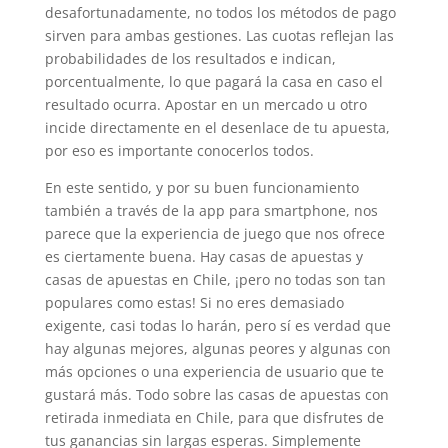
desafortunadamente, no todos los métodos de pago
sirven para ambas gestiones. Las cuotas reflejan las
probabilidades de los resultados e indican,
porcentualmente, lo que pagará la casa en caso el
resultado ocurra. Apostar en un mercado u otro
incide directamente en el desenlace de tu apuesta,
por eso es importante conocerlos todos.
En este sentido, y por su buen funcionamiento
también a través de la app para smartphone, nos
parece que la experiencia de juego que nos ofrece
es ciertamente buena. Hay casas de apuestas y
casas de apuestas en Chile, ¡pero no todas son tan
populares como estas! Si no eres demasiado
exigente, casi todas lo harán, pero sí es verdad que
hay algunas mejores, algunas peores y algunas con
más opciones o una experiencia de usuario que te
gustará más. Todo sobre las casas de apuestas con
retirada inmediata en Chile, para que disfrutes de
tus ganancias sin largas esperas. Simplemente