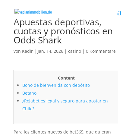
Apuestas deportivas,
cuotas y pronósticos en
Odds Shark
von
Kadir
|
Jan. 14, 2026
|
casino
|
0 Kommentare
Content
Bono de bienvenida con depósito
Betano
¿Rojabet es legal y seguro para apostar en
Chile?
Para los clientes nuevos de bet365, que quieran