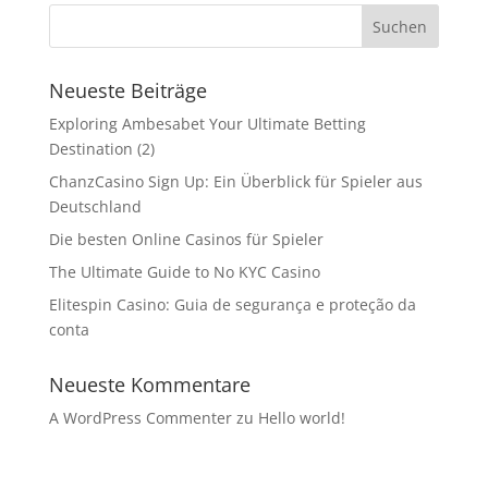
Neueste Beiträge
Exploring Ambesabet Your Ultimate Betting
Destination (2)
ChanzCasino Sign Up: Ein Überblick für Spieler aus
Deutschland
Die besten Online Casinos für Spieler
The Ultimate Guide to No KYC Casino
Elitespin Casino: Guia de segurança e proteção da
conta
Neueste Kommentare
A WordPress Commenter
zu
Hello world!