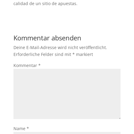
calidad de un sitio de apuestas.
Kommentar absenden
Deine E-Mail-Adresse wird nicht veröffentlicht.
Erforderliche Felder sind mit
*
markiert
Kommentar
*
Name
*