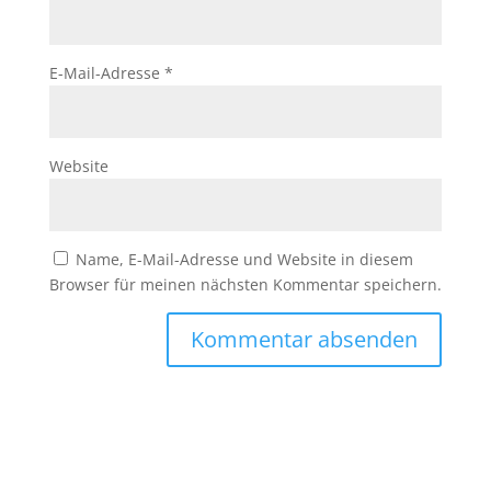
E-Mail-Adresse
*
Website
Name, E-Mail-Adresse und Website in diesem
Browser für meinen nächsten Kommentar speichern.