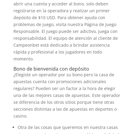
abrir una cuenta y acceder al bono, solo deben
registrarse en la operadora y realizar un primer
depósito de $10 USD. Para obtener ayuda con
problemas de juego, visita nuestra Página de Juego
Responsable. El juego puede ser adictivo, juega con
responsabilidad. El equipo de atención al cliente de
Campeonbet está dedicado a brindar asistencia
rápida y profesional a los jugadores en todo
momento.
Bono de bienvenida con depósito
¿Elegiste un operador por su bono pero la casa de
apuestas cuenta con promociones adicionales
regulares? Pueden ser un factor a la hora de elegir
una de las mejores casas de apuestas. Este operador
se diferencia de los otros sitios porque tiene otras
secciones distintas a las de apuestas en deportes o
casino.
Otra de las cosas que queremos en nuestra casas