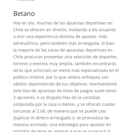
Betano
Hoy en día, muchas de las apuestas deportivas en
Chile se ofrecen en directo, invitando a los usuarios
a vivir una experiencia distinta de apostar, más
adrenalínica, pero también más arriesgada. Si bien
la mayoría de las casas de apuestas deportivas en
Chile procuran presentar una selección de deportes,
torneos y eventos muy amplia, también encontrarás
otras que priorizan un menú más especializado en el
público chileno, por lo que ambos enfoques son
válidos dependiendo de tus objetivos. Normalmente
este tipo de apuestas de línea de juegos suele tener
2 opciones, o se disputa más de la cantidad
estipulada por la casa o menos, y se ofrecen cuotas
cercanas al 2.00, de manera que se puede casi
duplicar el dinero arriesgado si se pronostica de
manera acertada. Una estrategia para apostar en
partidos de tenis es apostar a que se superará la