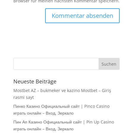
Browser für meinen nächsten Kommentar speichern.
Neueste Beiträge
Mostbet AZ – bukmeker ve kazino Mostbet – Giriş
rəsmi sayt
Пинко Казино Официальный сайт | Pinco Casino
играть онлайн – Вход, Зеркало
Пин Ап Казино Официальный сайт | Pin Up Casino
играть онлайн – Вход, Зеркало