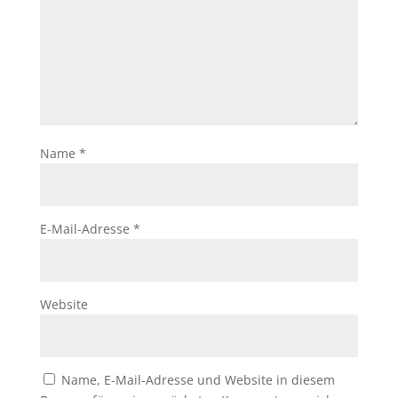
Name
*
E-Mail-Adresse
*
Website
Name, E-Mail-Adresse und Website in diesem