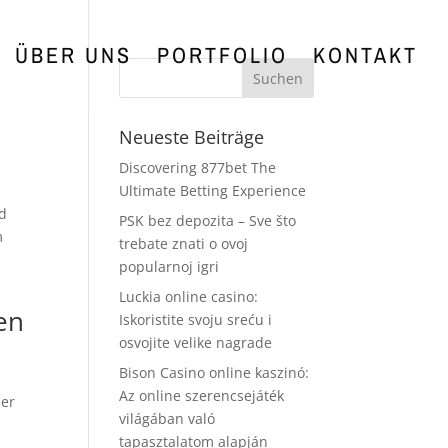
ÜBER UNS
PORTFOLIO
KONTAKT
Neueste Beiträge
Discovering 877bet The
Ultimate Betting Experience
nd
PSK bez depozita – Sve što
m
trebate znati o ovoj
popularnoj igri
Luckia online casino:
en
Iskoristite svoju sreću i
osvojite velike nagrade
Bison Casino online kaszinó:
Az online szerencsejáték
her
világában való
tapasztalatom alapján