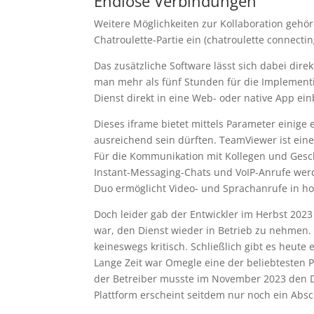
Endlose Verbindungen
Weitere Möglichkeiten zur Kollaboration gehör
Chatroulette-Partie ein (chatroulette connecti
Das zusätzliche Software lässt sich dabei dire
man mehr als fünf Stunden für die Implementie
Dienst direkt in eine Web- oder native App ein
Dieses iframe bietet mittels Parameter einige
ausreichend sein dürften. TeamViewer ist ein
Für die Kommunikation mit Kollegen und Gesch
Instant-Messaging-Chats und VoIP-Anrufe werd
Duo ermöglicht Video- und Sprachanrufe in ho
Doch leider gab der Entwickler im Herbst 202
war, den Dienst wieder in Betrieb zu nehmen.
keineswegs kritisch. Schließlich gibt es heut
Lange Zeit war Omegle eine der beliebtesten P
der Betreiber musste im November 2023 den Di
Plattform erscheint seitdem nur noch ein Absc