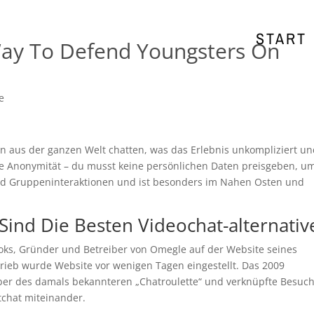
START
Way To Defend Youngsters On
e
 aus der ganzen Welt chatten, was das Erlebnis unkompliziert u
e Anonymität – du musst keine persönlichen Daten preisgeben, u
und Gruppeninteraktionen und ist besonders im Nahen Osten und
Sind Die Besten Videochat-alternativ
rooks, Gründer und Betreiber von Omegle auf der Website seines
etrieb wurde Website vor wenigen Tagen eingestellt. Das 2009
er des damals bekannteren „Chatroulette“ und verknüpfte Besuc
chat miteinander.