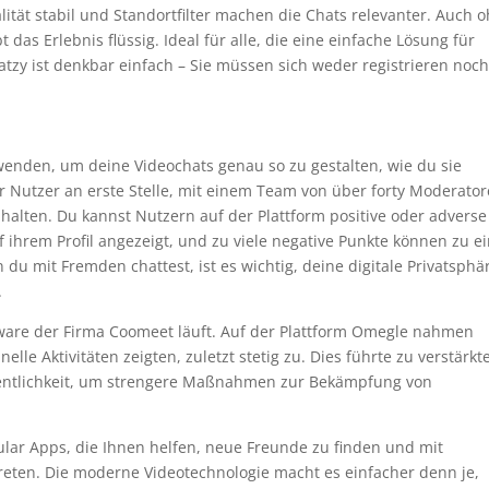
lität stabil und Standortfilter machen die Chats relevanter. Auch 
 das Erlebnis flüssig. Ideal für alle, die eine einfache Lösung für
atzy ist denkbar einfach – Sie müssen sich weder registrieren noc
wenden, um deine Videochats genau so zu gestalten, wie du sie
der Nutzer an erste Stelle, mit einem Team von über forty Moderator
lten. Du kannst Nutzern auf der Plattform positive oder adverse
ihrem Profil angezeigt, und zu viele negative Punkte können zu e
 mit Fremden chattest, ist es wichtig, deine digitale Privatsphä
.
ftware der Firma Coomeet läuft. Auf der Plattform Omegle nahmen
lle Aktivitäten zeigten, zuletzt stetig zu. Dies führte zu verstärk
entlichkeit, um strengere Maßnahmen zur Bekämpfung von
lular Apps, die Ihnen helfen, neue Freunde zu finden und mit
reten. Die moderne Videotechnologie macht es einfacher denn je,