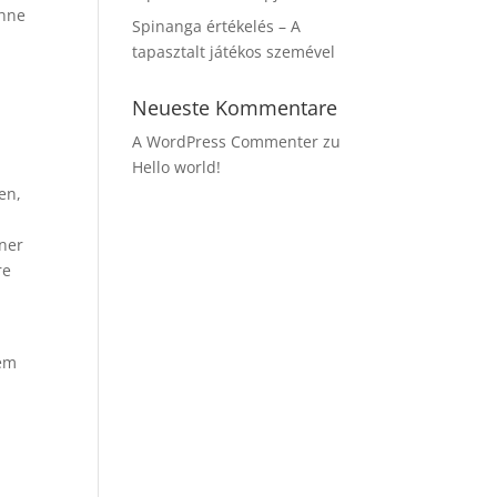
ohne
Spinanga értékelés – A
tapasztalt játékos szemével
h
Neueste Kommentare
A WordPress Commenter
zu
Hello world!
en,
iner
re
tem