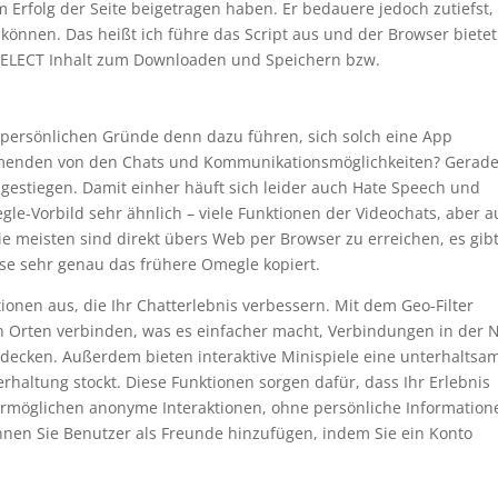
m Erfolg der Seite beigetragen haben. Er bedauere jedoch zutiefst,
können. Das heißt ich führe das Script aus und der Browser bietet
SELECT Inhalt zum Downloaden und Speichern bzw.
e persönlichen Gründe denn dazu führen, sich solch eine App
hmenden von den Chats und Kommunikationsmöglichkeiten? Gerade
 gestiegen. Damit einher häuft sich leider auch Hate Speech und
le-Vorbild sehr ähnlich – viele Funktionen der Videochats, aber 
 meisten sind direkt übers Web per Browser zu erreichen, es gib
ise sehr genau das frühere Omegle kopiert.
ionen aus, die Ihr Chatterlebnis verbessern. Mit dem Geo-Filter
 Orten verbinden, was es einfacher macht, Verbindungen in der 
tdecken. Außerdem bieten interaktive Minispiele eine unterhaltsa
rhaltung stockt. Diese Funktionen sorgen dafür, dass Ihr Erlebnis
e ermöglichen anonyme Interaktionen, ohne persönliche Information
önnen Sie Benutzer als Freunde hinzufügen, indem Sie ein Konto