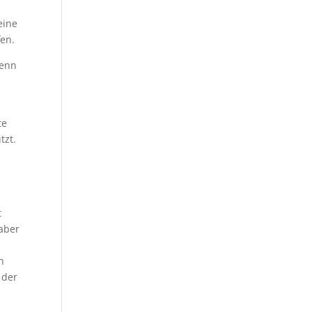
eine
fen.
wenn
te
tzt.
t
 aber
h
 der