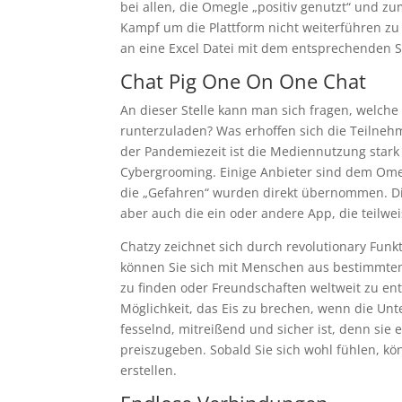
bei allen, die Omegle „positiv genutzt“ und zu
Kampf um die Plattform nicht weiterführen zu 
an eine Excel Datei mit dem entsprechenden 
Chat Pig One On One Chat
An dieser Stelle kann man sich fragen, welch
runterzuladen? Was erhoffen sich die Teilne
der Pandemiezeit ist die Mediennutzung stark
Cybergrooming. Einige Anbieter sind dem Omeg
die „Gefahren“ wurden direkt übernommen. Die
aber auch die ein oder andere App, die teilwe
Chatzy zeichnet sich durch revolutionary Funkt
können Sie sich mit Menschen aus bestimmten
zu finden oder Freundschaften weltweit zu en
Möglichkeit, das Eis zu brechen, wenn die Unte
fesselnd, mitreißend und sicher ist, denn si
preiszugeben. Sobald Sie sich wohl fühlen, k
erstellen.