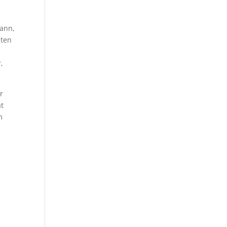
ann,
mten
,
r
at
m