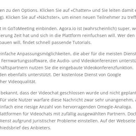
en zu den Options. Klicken Sie auf «Chatten» und Sie leiten damit 
ng). Klicken Sie auf «Nächster», um einen neuen Teilnehmer zu tref
kt in GoToMeeting einbinden. Agora.io ist (wahrscheinlich) super, 
rung Zeit hat und sich in die Plattform reinfuchsen will. Wer den
bauen will, findet schnell passende Tutorials.
 einfache Anpassungsmöglichkeiten, die aber für die meisten Diens
e Fernwartungssoftware, die Audio- und Videokonferenzen unterstü
äftspartnern nutzen Sie die eingebaute Videokonferenzfunktion.
en ebenfalls unterstützt. Der kostenlose Dienst von Google
her Videoqualität.
3 bekannt, dass der Videochat geschlossen wurde und nicht geplan
 Für viele Nutzer warfare diese Nachricht zwar sehr unangenehm,
e einfach eine riesige Anzahl von hervorragenden Omegle-Analoga.
lattformen für Videochats mit zufällig ausgewählten Partnern. Doc
enst aufgrund juristischer Probleme einstellen. Auf der Webseite
hiedsbrief des Anbieters.