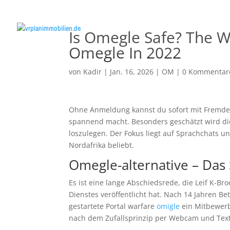
Is Omegle Safe? The 
Omegle In 2022
von
Kadir
|
Jan. 16, 2026
|
OM
|
0 Kommentar
Ohne Anmeldung kannst du sofort mit Fremden
spannend macht. Besonders geschätzt wird di
loszulegen. Der Fokus liegt auf Sprachchats 
Nordafrika beliebt.
Omegle-alternative – Das 
Es ist eine lange Abschiedsrede, die Leif K-B
Dienstes veröffentlicht hat. Nach 14 Jahren B
gestartete Portal warfare
omigle
ein Mitbewerb
nach dem Zufallsprinzip per Webcam und Text