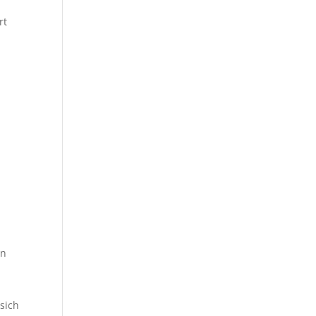
rt
in
sich