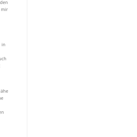
 den
 mir
 in
auch
t
Nähe
me
en