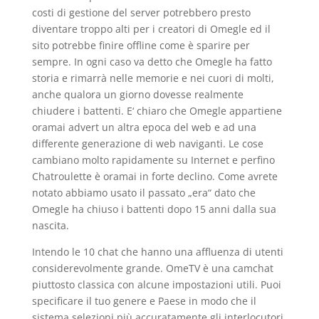
costi di gestione del server potrebbero presto
diventare troppo alti per i creatori di Omegle ed il
sito potrebbe finire offline come è sparire per
sempre. In ogni caso va detto che Omegle ha fatto
storia e rimarrà nelle memorie e nei cuori di molti,
anche qualora un giorno dovesse realmente
chiudere i battenti. E‘ chiaro che Omegle appartiene
oramai advert un altra epoca del web e ad una
differente generazione di web naviganti. Le cose
cambiano molto rapidamente su Internet e perfino
Chatroulette è oramai in forte declino. Come avrete
notato abbiamo usato il passato „era“ dato che
Omegle ha chiuso i battenti dopo 15 anni dalla sua
nascita.
Intendo le 10 chat che hanno una affluenza di utenti
considerevolmente grande. OmeTV è una camchat
piuttosto classica con alcune impostazioni utili. Puoi
specificare il tuo genere e Paese in modo che il
sistema selezioni più accuratamente gli interlocutori