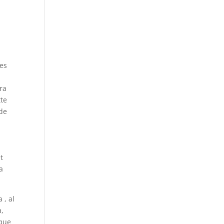
tes
ra
tte
 de
t
a
 , al
a,
 que