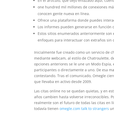
En el artículo, que dejo enlazado aquí, cuen
one hundred mil millones de conexiones má
conocen gente nueva en línea.
Ofrece una plataforma donde puedes interac
Los informes pueden generarse en función de
Estos sitios enumerados anteriormente son e
enfoques para interactuar con extraños sin
Inicialmente fue creado como un servicio de c
mediante webcam, al estilo de Chatroulette, d
opciones anteriores se le une un Modo Espía, 
participantes o directamente a uno. De esa ma
contestando. Tras el comunicado, Omegle cier
que llevaba en activo desde 2009.
Las citas online no se quedan quietas, y en 
años cambien hasta volverse irreconocibles. Por
realmente son el futuro de todas las citas en
todavía tienen
omegle.com talk to strangers
un