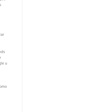
s
zar
a
nds
e
gle u
como