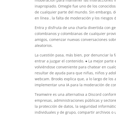
moderación para mantener las interacciones 
inapropiado. Omegle fue uno de los conocidos 
de cualquier parte del mundo. Sin embargo, d
en línea , la falta de moderación y los riesgos 
Entra y disfruta de una charla divertida con g
colombianos y colombianas de cualquier provi
amigos, comenzar nuevas conversaciones sobr
aleatorios.
La cuestión pasa, más bien, por denunciar la f
entrar a juzgar el contenido. ● La mejor parte
volviéndose conveniente para chatear en cualq
resultar de ayuda para que niñas, niños y ado
webcam. Brooks explica que, a lo largo de los 
implementar una IA para la moderación de cont
Teamwire es una alternativa a Discord conform
empresas, administraciones públicas y sectores
la protección de datos, la seguridad informáti
individuales y de grupo, compartir archivos o