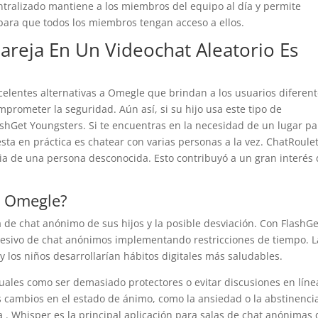
ntralizado mantiene a los miembros del equipo al día y permite
para que todos los miembros tengan acceso a ellos.
areja En Un Videochat Aleatorio Es
elentes alternativas a Omegle que brindan a los usuarios diferen
prometer la seguridad. Aún así, si su hijo usa este tipo de
lashGet Youngsters. Si te encuentras en la necesidad de un lugar pa
esta en práctica es chatear con varias personas a la vez. ChatRoule
ia de una persona desconocida. Esto contribuyó a un gran interés
n Omegle?
 de chat anónimo de sus hijos y la posible desviación. Con FlashGe
xcesivo de chat anónimos implementando restricciones de tiempo. L
 y los niños desarrollarían hábitos digitales más saludables.
les como ser demasiado protectores o evitar discusiones en línea
 cambios en el estado de ánimo, como la ansiedad o la abstinenci
a . Whisper es la principal aplicación para salas de chat anónimas