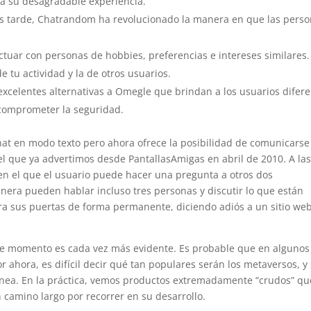
ta su desagradable experiencia.
s tarde, Chatrandom ha revolucionado la manera en que las pers
tuar con personas de hobbies, preferencias e intereses similares.
 tu actividad y la de otros usuarios.
xcelentes alternativas a Omegle que brindan a los usuarios difer
 comprometer la seguridad.
hat en modo texto pero ahora ofrece la posibilidad de comunicarse
el que ya advertimos desde PantallasAmigas en abril de 2010. A la
en el que el usuario puede hacer una pregunta a otros dos
nera pueden hablar incluso tres personas y discutir lo que están
ra sus puertas de forma permanente, diciendo adiós a un sitio we
este momento es cada vez más evidente. Es probable que en algunos
 ahora, es difícil decir qué tan populares serán los metaversos, y 
 línea. En la práctica, vemos productos extremadamente “crudos” qu
 camino largo por recorrer en su desarrollo.