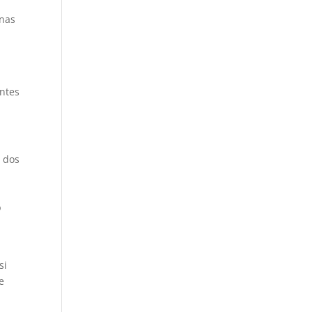
onas
entes
s dos
b
si
e