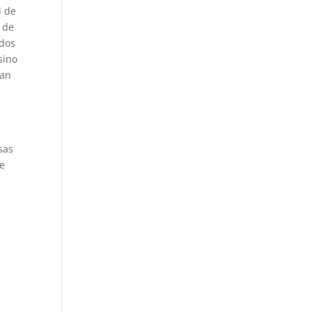
l de
 de
ados
sino
tan
sas
se
e