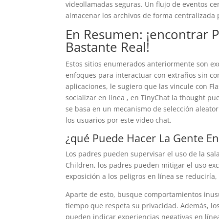
videollamadas seguras. Un flujo de eventos ce
almacenar los archivos de forma centralizada 
En Resumen: ¡encontrar P
Bastante Real!
Estos sitios enumerados anteriormente son exc
enfoques para interactuar con extraños sin com
aplicaciones, le sugiero que las vincule con F
socializar en línea , en TinyChat la thought pu
se basa en un mecanismo de selección aleator
los usuarios por este video chat.
¿qué Puede Hacer La Gente E
Los padres pueden supervisar el uso de la sala
Children, los padres pueden mitigar el uso e
exposición a los peligros en línea se reduciría,
Aparte de esto, busque comportamientos inusua
tiempo que respeta su privacidad. Además, los
pueden indicar experiencias negativas en líne