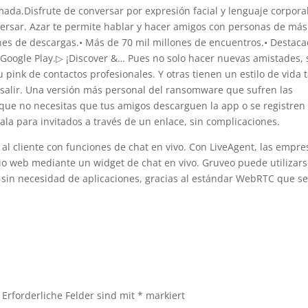
mada.Disfrute de conversar por expresión facial y lenguaje corpora
versar. Azar te permite hablar y hacer amigos con personas de más
nes de descargas.• Más de 70 mil millones de encuentros.• Destac
 Google Play.▷ ¡Discover &… Pues no solo hacer nuevas amistades, 
 pink de contactos profesionales. Y otras tienen un estilo de vida 
 salir. Una versión más personal del ransomware que sufren las
 que no necesitas que tus amigos descarguen la app o se registren
la para invitados a través de un enlace, sin complicaciones.
al cliente con funciones de chat en vivo. Con LiveAgent, las empre
tio web mediante un widget de chat en vivo. Gruveo puede utilizar
 sin necesidad de aplicaciones, gracias al estándar WebRTC que s
Erforderliche Felder sind mit
*
markiert