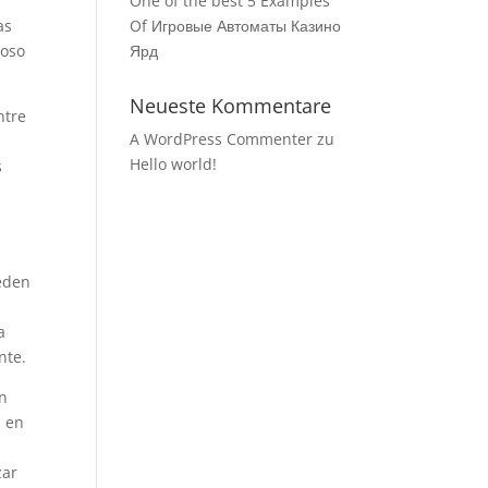
One of the best 5 Examples
as
Of Игровые Автоматы Казино
coso
Ярд
Neueste Kommentare
ntre
A WordPress Commenter
zu
Hello world!
s
ueden
a
nte.
en
l en
zar