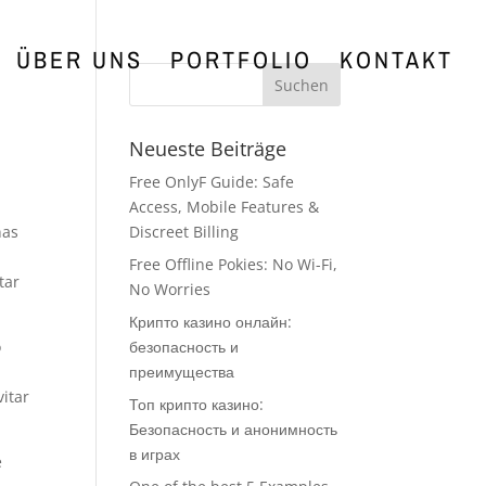
ÜBER UNS
PORTFOLIO
KONTAKT
Neueste Beiträge
Free OnlyF Guide: Safe
Access, Mobile Features &
nas
Discreet Billing
Free Offline Pokies: No Wi-Fi,
tar
No Worries
Крипто казино онлайн:
o
безопасность и
преимущества
itar
Топ крипто казино:
Безопасность и анонимность
в играх
e