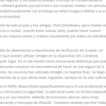
más seguras, y los usuarios pueden informar un comportamiento
software gratuito que permitió a sus usuarios chatear con person
esafortunadamente con el tiempo se volvió insegura debido a la a
de privacidad.
ente de todo el país y haz amigos. Chat Colombiano, para chatear e
ncia o ciudad. Usando estos nuevos sitios, podrás hacer nuevos
e tus mejores temas y chatear casualmente por video con extraño
alta de advertencias y mecanismos de verificación de la edad, sin
 es que puedes utilizar Omegle en tu dispositivo iOS o Android,
uier lugar. En el site existen cinco animaciones didácticas que p
lescentes conozcan la trascendencia de hacer un uso seguro de la
años, los usuarios han utilizado Omegle con buenos fines. Se llegó 
enido de la que afirma estar orgulloso, aunque no ha sido suficie
e al RGPD, desarrollada específicamente para el uso profesional 
 críticos para la seguridad. La aplicación pone un énfasis especia
ca y un uso intuitivo. Además de funciones clásicas como chats
 ubicación y mensajes de difusión, Teamwire también permite reali