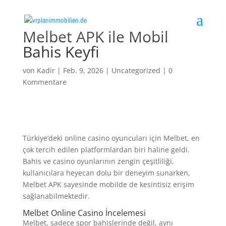
Melbet APK ile Mobil
Bahis Keyfi
von
Kadir
|
Feb. 9, 2026
|
Uncategorized
|
0
Kommentare
Türkiye’deki online casino oyuncuları için Melbet, en
çok tercih edilen platformlardan biri haline geldi.
Bahis ve casino oyunlarının zengin çeşitliliği,
kullanıcılara heyecan dolu bir deneyim sunarken,
Melbet APK sayesinde mobilde de kesintisiz erişim
sağlanabilmektedir.
Melbet Online Casino İncelemesi
Melbet, sadece spor bahislerinde değil, aynı