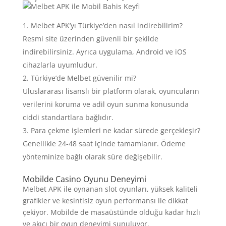
Melbet APK’yı Türkiye’den nasıl indirebilirim?
Resmi site üzerinden güvenli bir şekilde
indirebilirsiniz. Ayrıca uygulama, Android ve iOS
cihazlarla uyumludur.
Türkiye’de Melbet güvenilir mi?
Uluslararası lisanslı bir platform olarak, oyuncuların
verilerini koruma ve adil oyun sunma konusunda
ciddi standartlara bağlıdır.
Para çekme işlemleri ne kadar sürede gerçekleşir?
Genellikle 24-48 saat içinde tamamlanır. Ödeme
yönteminize bağlı olarak süre değişebilir.
Mobilde Casino Oyunu Deneyimi
Melbet APK ile oynanan slot oyunları, yüksek kaliteli
grafikler ve kesintisiz oyun performansı ile dikkat
çekiyor. Mobilde de masaüstünde olduğu kadar hızlı
ve akıcı bir oyun deneyimi sunuluyor.