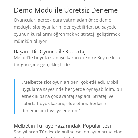
Demo Modu ile Ücretsiz Deneme
Oyuncular, gerçek para yatırmadan önce demo
moduyla slot oyunlarını deneyebilirler. Bu sayede
oyunun kurallarını öğrenmek ve strateji geliştirmek
mümkün oluyor.
Başarılı Bir Oyuncu ile Röportaj
Melbet’te büyük ikramiye kazanan Emre Bey ile kısa
bir görüşme gerçekleştirdik:
„Melbet’te slot oyunları beni çok etkiledi. Mobil
uygulama sayesinde her yerde oynayabildim, bu
esneklik bana çok avantaj sağladı. Strateji ve
sabırla büyük kazanç elde ettim, herkesin
denemesini tavsiye ederim.“
Melbet’in Türkiye Pazarındaki Popülaritesi
Son yıllarda Türkiye’de online casino oyunlarına olan