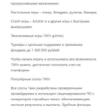
прогрессивными механиками;
Настольные игры – покер, блэкджек, рулетка, баккара;
Crash-игры – Aviator и и другие игры с быстрыми
выигрышами;
Эксклюзивные игры 1Win games;
Турниры с ценными подарками и призовыми
фондами до 1 000 000 рублей.
Чтобы начать играть и использовать все возможности
1Win казино, достаточно пополнить счет на
платформе.
Популярные слоты 1Win
Все слоты 1вин разработаны проверенными
провайдерами и используют лицензированное ПО с
генератором случайных чисел, обеспечивающим
честные результаты и выплаты. Удобные фильтры