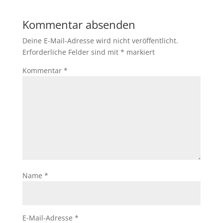
Kommentar absenden
Deine E-Mail-Adresse wird nicht veröffentlicht.
Erforderliche Felder sind mit
*
markiert
Kommentar
*
Name
*
E-Mail-Adresse
*