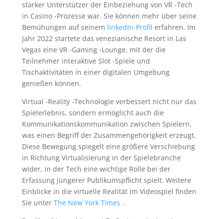
starker Unterstützer der Einbeziehung von VR -Tech
in Casino -Prozesse war. Sie können mehr über seine
Bemühungen auf seinem
linkedIn-Profil
erfahren. Im
Jahr 2022 startete das venezianische Resort in Las
Vegas eine VR -Gaming -Lounge, mit der die
Teilnehmer interaktive Slot -Spiele und
Tischaktivitäten in einer digitalen Umgebung
genießen können.
Virtual -Reality -Technologie verbessert nicht nur das
Spielerlebnis, sondern ermöglicht auch die
Kommunikationskommunikation zwischen Spielern,
was einen Begriff der Zusammengehörigkeit erzeugt.
Diese Bewegung spiegelt eine größere Verschiebung
in Richtung Virtualisierung in der Spielebranche
wider, in der Tech eine wichtige Rolle bei der
Erfassung jüngerer Publikumspflicht spielt. Weitere
Einblicke in die virtuelle Realität im Videospiel finden
Sie unter
The New York Times
.