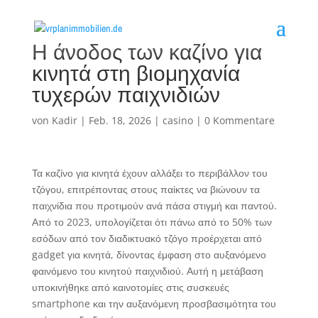
Η άνοδος των καζίνο για
κινητά στη βιομηχανία
τυχερών παιχνιδιών
von
Kadir
|
Feb. 18, 2026
|
casino
|
0 Kommentare
Τα καζίνο για κινητά έχουν αλλάξει το περιβάλλον του
τζόγου, επιτρέποντας στους παίκτες να βιώνουν τα
παιχνίδια που προτιμούν ανά πάσα στιγμή και παντού.
Από το 2023, υπολογίζεται ότι πάνω από το 50% των
εσόδων από τον διαδικτυακό τζόγο προέρχεται από
gadget για κινητά, δίνοντας έμφαση στο αυξανόμενο
φαινόμενο του κινητού παιχνιδιού. Αυτή η μετάβαση
υποκινήθηκε από καινοτομίες στις συσκευές
smartphone και την αυξανόμενη προσβασιμότητα του