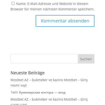
Name, E-Mail-Adresse und Website in diesem
Browser für meinen nächsten Kommentar speichern.
Neueste Beiträge
Mostbet AZ – bukmeker ve kazino Mostbet – Giriş
rəsmi sayt
1win букмекерская контора — вход
Mostbet AZ – bukmeker ve kazino Mostbet – Giriş
rəsmi sayt