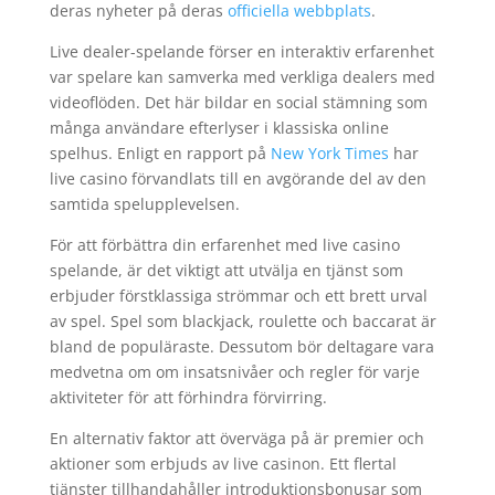
deras nyheter på deras
officiella webbplats
.
Live dealer-spelande förser en interaktiv erfarenhet
var spelare kan samverka med verkliga dealers med
videoflöden. Det här bildar en social stämning som
många användare efterlyser i klassiska online
spelhus. Enligt en rapport på
New York Times
har
live casino förvandlats till en avgörande del av den
samtida spelupplevelsen.
För att förbättra din erfarenhet med live casino
spelande, är det viktigt att utvälja en tjänst som
erbjuder förstklassiga strömmar och ett brett urval
av spel. Spel som blackjack, roulette och baccarat är
bland de populäraste. Dessutom bör deltagare vara
medvetna om om insatsnivåer och regler för varje
aktiviteter för att förhindra förvirring.
En alternativ faktor att överväga på är premier och
aktioner som erbjuds av live casinon. Ett flertal
tjänster tillhandahåller introduktionsbonusar som