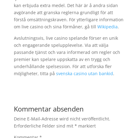
kan erbjuda extra medel. Det här är å andra sidan
avgörande att granska reglerna grundligt för att
förstå omsättningskraven. För ytterligare information
om live casino och sina förmåner, gå till
Wikipedia
.
Avslutningsvis, live casino spelande förser en unik
och engagerande spelupplevelse. Via att välja
passande tjänst och vara informerad om regler och
premier kan spelare uppskatta av en trygg och
underhållande spelsession. För att utforska fler
möjligheter, titta på
svenska casino utan bankid
.
Kommentar absenden
Deine E-Mail-Adresse wird nicht veröffentlicht.
Erforderliche Felder sind mit
*
markiert
Kommentar
*