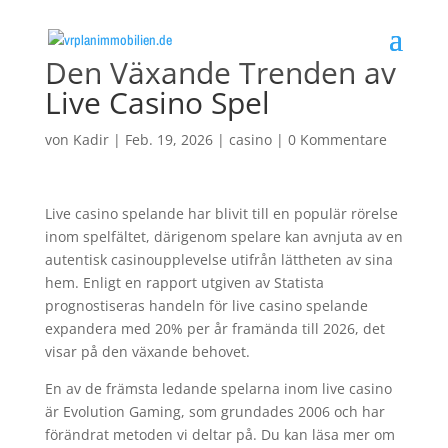
Den Växande Trenden av
Live Casino Spel
von
Kadir
|
Feb. 19, 2026
|
casino
|
0 Kommentare
Live casino spelande har blivit till en populär rörelse
inom spelfältet, därigenom spelare kan avnjuta av en
autentisk casinoupplevelse utifrån lättheten av sina
hem. Enligt en rapport utgiven av Statista
prognostiseras handeln för live casino spelande
expandera med 20% per år framända till 2026, det
visar på den växande behovet.
En av de främsta ledande spelarna inom live casino
är Evolution Gaming, som grundades 2006 och har
förändrat metoden vi deltar på. Du kan läsa mer om