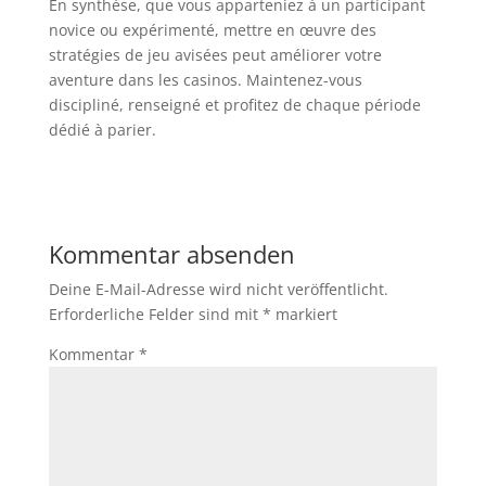
En synthèse, que vous apparteniez à un participant
novice ou expérimenté, mettre en œuvre des
stratégies de jeu avisées peut améliorer votre
aventure dans les casinos. Maintenez-vous
discipliné, renseigné et profitez de chaque période
dédié à parier.
Kommentar absenden
Deine E-Mail-Adresse wird nicht veröffentlicht.
Erforderliche Felder sind mit
*
markiert
Kommentar
*