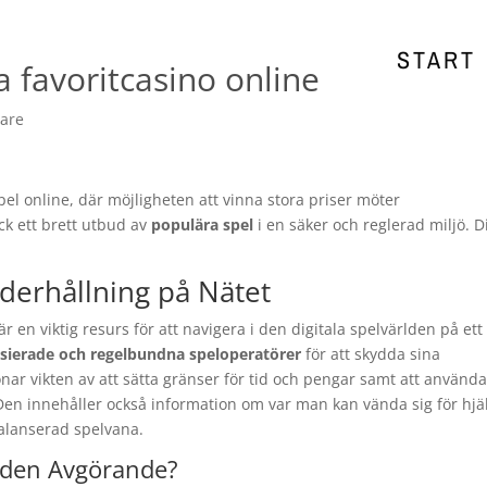
START
a favoritcasino online
are
el online, där möjligheten att vinna stora priser möter
ck ett brett utbud av
populära spel
i en säker och reglerad miljö. D
nderhållning på Nätet
r en viktig resurs för att navigera i den digitala spelvärlden på ett
nsierade och regelbundna speloperatörer
för att skydda sina
ar vikten av att sätta gränser för tid och pengar samt att använd
 Den innehåller också information om var man kan vända sig för hjä
alanserad spelvana.
r den Avgörande?