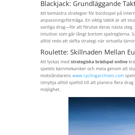
Blackjack: Grundläggande Takt
Att bemästra strategier för bordsspel på inte
anpassningsförmåga. En viktig taktik är att s
vanliga drag—för att förutse deras nästa steg.
intuition som går långt bortom spelreglerna.
alltid redo att skifta strategi när virtuella tärni
Roulette: Skillnaden Mellan E
Att lyckas med
strategiska brädspel online
krä
spelets kärnmekaniker och meta genom att stude
motståndarens
www.cyclingarchives.com
spels
Utnyttja alltid speltid till att planera flera dr
möjlighet.