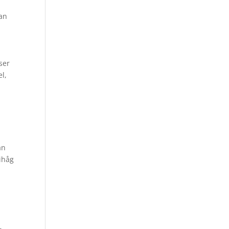
kan
ser
el,
ån
 ihåg