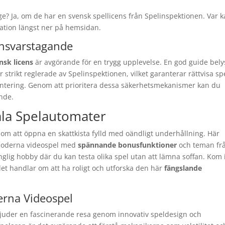
ige? Ja, om de har en svensk spellicens från Spelinspektionen. Var 
rmation längst ner på hemsidan.
Ansvarstagande
nsk licens
är avgörande för en trygg upplevelse. En god guide bely
 strikt reglerade av Spelinspektionen, vilket garanterar rättvisa sp
antering. Genom att prioritera dessa säkerhetsmekanismer kan du
nde.
ala Spelautomater
som att öppna en skattkista fylld med oändligt underhållning. Här
ll moderna videospel med
spännande bonusfunktioner
och teman fr
gänglig hobby där du kan testa olika spel utan att lämna soffan. Kom
– det handlar om att ha roligt och utforska den här
fängslande
derna Videospel
bjuder en fascinerande resa genom innovativ speldesign och