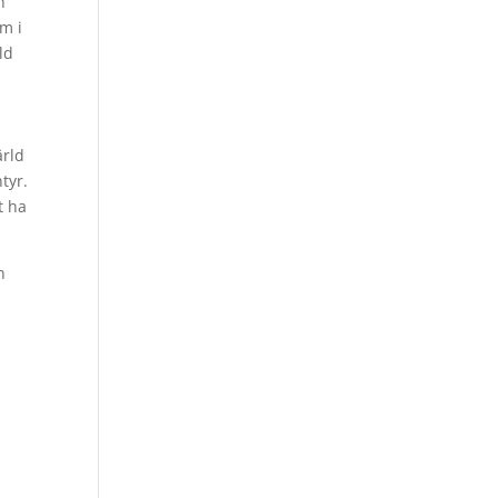
h
m i
ld
ärld
tyr.
t ha
n
t