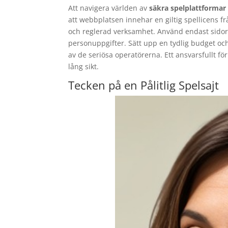
Att navigera världen av
säkra spelplattformar
att webbplatsen innehar en giltig spellicens fr
och reglerad verksamhet. Använd endast sidor 
personuppgifter. Sätt upp en tydlig budget o
av de seriösa operatörerna. Ett ansvarsfullt fö
lång sikt.
Tecken på en Pålitlig Spelsajt