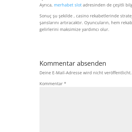
Ayrıca,
merhabet slot
adresinden de çeşitli bilg
Sonuç şu şekilde , casino rekabetlerinde strat
şanslarını artıracaktır. Oyuncuların, hem rekab
gelirlerini maksimize yardımcı olur.
Kommentar absenden
Deine E-Mail-Adresse wird nicht veröffentlicht.
Kommentar
*