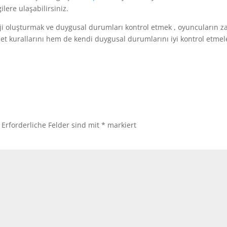
ilere ulaşabilirsiniz.
eji oluşturmak ve duygusal durumları kontrol etmek , oyuncuların z
et kurallarını hem de kendi duygusal durumlarını iyi kontrol etmele
Erforderliche Felder sind mit
*
markiert