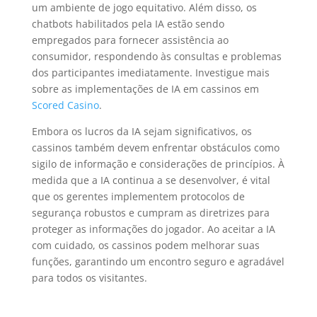
um ambiente de jogo equitativo. Além disso, os
chatbots habilitados pela IA estão sendo
empregados para fornecer assistência ao
consumidor, respondendo às consultas e problemas
dos participantes imediatamente. Investigue mais
sobre as implementações de IA em cassinos em
Scored Casino
.
Embora os lucros da IA ​​sejam significativos, os
cassinos também devem enfrentar obstáculos como
sigilo de informação e considerações de princípios. À
medida que a IA continua a se desenvolver, é vital
que os gerentes implementem protocolos de
segurança robustos e cumpram as diretrizes para
proteger as informações do jogador. Ao aceitar a IA
com cuidado, os cassinos podem melhorar suas
funções, garantindo um encontro seguro e agradável
para todos os visitantes.