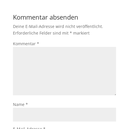
Kommentar absenden
Deine E-Mail-Adresse wird nicht veröffentlicht.
Erforderliche Felder sind mit
*
markiert
Kommentar
*
Name
*
E-Mail-Adresse
*