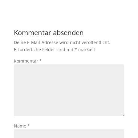
Kommentar absenden
Deine E-Mail-Adresse wird nicht veröffentlicht.
Erforderliche Felder sind mit
*
markiert
Kommentar
*
Name
*