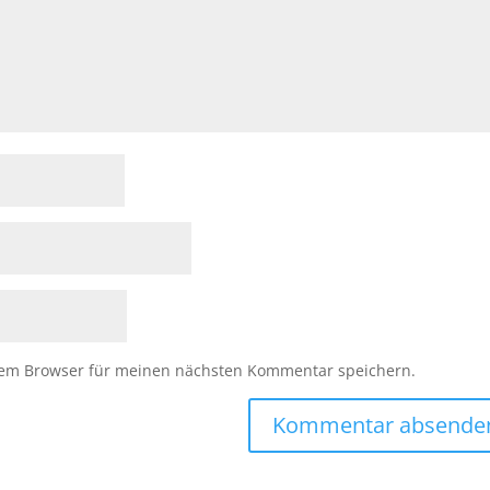
sem Browser für meinen nächsten Kommentar speichern.