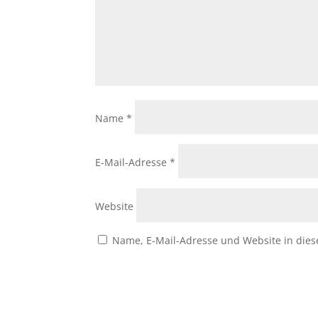
Name
*
E-Mail-Adresse
*
Website
Name, E-Mail-Adresse und Website in die