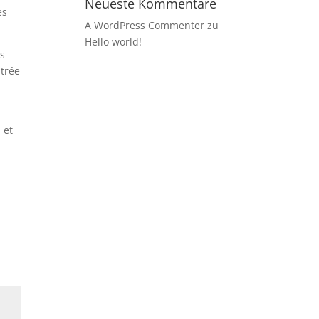
Neueste Kommentare
es
A WordPress Commenter
zu
Hello world!
es
ntrée
 et