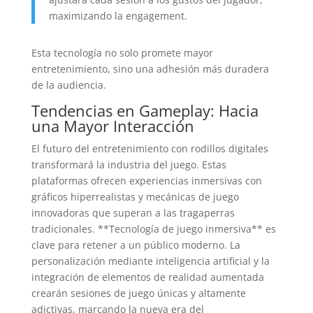
maximizando la engagement.
Esta tecnología no solo promete mayor
entretenimiento, sino una adhesión más duradera
de la audiencia.
Tendencias en Gameplay: Hacia
una Mayor Interacción
El futuro del entretenimiento con rodillos digitales
transformará la industria del juego. Estas
plataformas ofrecen experiencias inmersivas con
gráficos hiperrealistas y mecánicas de juego
innovadoras que superan a las tragaperras
tradicionales. **Tecnología de juego inmersiva** es
clave para retener a un público moderno. La
personalización mediante inteligencia artificial y la
integración de elementos de realidad aumentada
crearán sesiones de juego únicas y altamente
adictivas, marcando la nueva era del