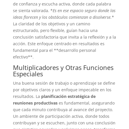
de confianza y escucha activa, donde cada palabra
se sienta valorada. *
Es en ese espacio seguro donde las
ideas florecen y los obstáculos comienzan a disolverse.
*
La claridad de los objetivos y un camino
estructurado, pero flexible, guían hacia una
conclusión satisfactoria que invita a la reflexión y a la
acción. Este enfoque centrado en resultados es
fundamental para el **desarrollo personal
efectivo**.
Multiplicadores y Otras Funciones
Especiales
Una buena sesión de trabajo o aprendizaje se define
por objetivos claros y un enfoque impecable en los
resultados. La
planificación estratégica de
reuniones productivas
es fundamental, asegurando
que cada minuto contribuya al avance del proyecto.
Un ambiente de participación activa, donde todos
contribuyan y se escuchen, junto con una conclusión