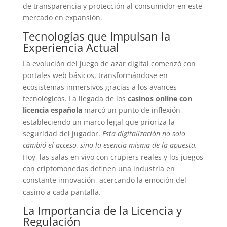
de transparencia y protección al consumidor en este
mercado en expansión.
Tecnologías que Impulsan la
Experiencia Actual
La evolución del juego de azar digital comenzó con
portales web básicos, transformándose en
ecosistemas inmersivos gracias a los avances
tecnológicos. La llegada de los
casinos online con
licencia española
marcó un punto de inflexión,
estableciendo un marco legal que prioriza la
seguridad del jugador.
Esta digitalización no solo
cambió el acceso, sino la esencia misma de la apuesta.
Hoy, las salas en vivo con crupiers reales y los juegos
con criptomonedas definen una industria en
constante innovación, acercando la emoción del
casino a cada pantalla.
La Importancia de la Licencia y
Regulación