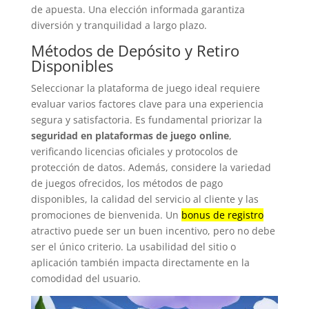
de apuesta. Una elección informada garantiza
diversión y tranquilidad a largo plazo.
Métodos de Depósito y Retiro
Disponibles
Seleccionar la plataforma de juego ideal requiere
evaluar varios factores clave para una experiencia
segura y satisfactoria. Es fundamental priorizar la
seguridad en plataformas de juego online
,
verificando licencias oficiales y protocolos de
protección de datos. Además, considere la variedad
de juegos ofrecidos, los métodos de pago
disponibles, la calidad del servicio al cliente y las
promociones de bienvenida. Un
bonus de registro
atractivo puede ser un buen incentivo, pero no debe
ser el único criterio. La usabilidad del sitio o
aplicación también impacta directamente en la
comodidad del usuario.