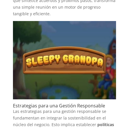
que sintetice acuerdos y próximos pasos, transforma
una simple reunión en un motor de progreso
tangible y eficiente.
Estrategias para una Gestión Responsable
Las estrategias para una gestión responsable se
fundamentan en integrar la sostenibilidad en el
núcleo del negocio. Esto implica establecer
políticas