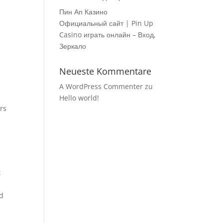
Пин Ап Казино
Официальный сайт | Pin Up
Casino играть онлайн – Вход,
Зеркало
Neueste Kommentare
A WordPress Commenter
zu
Hello world!
rs
t
nd