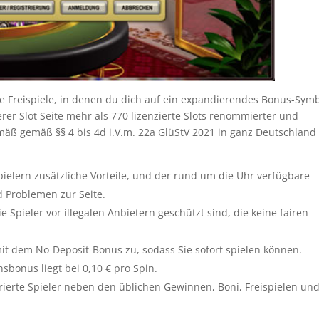
ie Freispiele, in denen du dich auf ein expandierendes Bonus-Sym
rer Slot Seite mehr als 770 lizenzierte Slots renommierter und
gemäß gemäß §§ 4 bis 4d i.V.m. 22a GlüStV 2021 in ganz Deutschland
pielern zusätzliche Vorteile, und der rund um die Uhr verfügbare
d Problemen zur Seite.
ie Spieler vor illegalen Anbietern geschützt sind, die keine fairen
it dem No-Deposit-Bonus zu, sodass Sie sofort spielen können.
bonus liegt bei 0,10 € pro Spin.
trierte Spieler neben den üblichen Gewinnen, Boni, Freispielen un