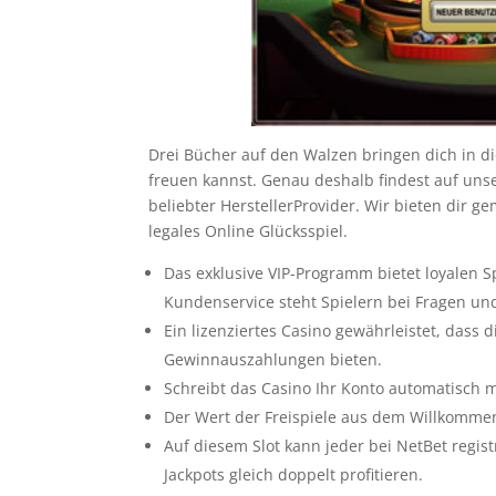
Drei Bücher auf den Walzen bringen dich in d
freuen kannst. Genau deshalb findest auf unse
beliebter HerstellerProvider. Wir bieten dir 
legales Online Glücksspiel.
Das exklusive VIP-Programm bietet loyalen S
Kundenservice steht Spielern bei Fragen un
Ein lizenziertes Casino gewährleistet, dass d
Gewinnauszahlungen bieten.
Schreibt das Casino Ihr Konto automatisch m
Der Wert der Freispiele aus dem Willkommens
Auf diesem Slot kann jeder bei NetBet regis
Jackpots gleich doppelt profitieren.