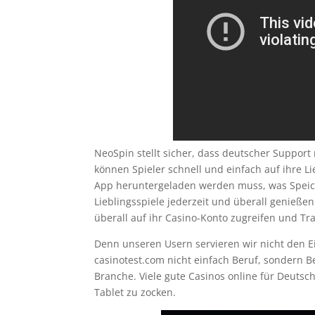
NeoSpin stellt sicher, dass deutscher Suppor
können Spieler schnell und einfach auf ihre Lie
App heruntergeladen werden muss, was Speiche
Lieblingsspiele jederzeit und überall genießen
überall auf ihr Casino-Konto zugreifen und T
Denn unseren Usern servieren wir nicht den Ein
casinotest.com nicht einfach Beruf, sondern B
Branche. Viele gute Casinos online für Deuts
Tablet zu zocken.