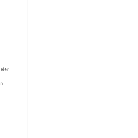
ieler
en