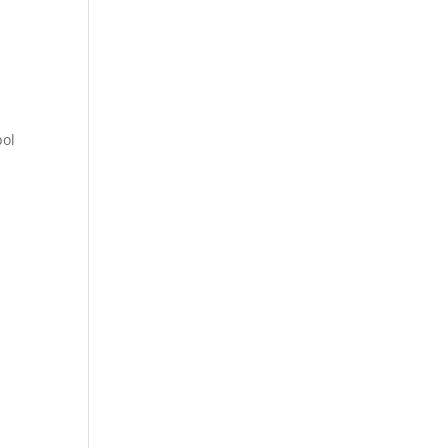
bol
d