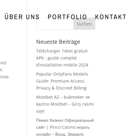
ÜBER UNS
PORTFOLIO
KONTAKT
Neueste Beiträge
Télécharger 1xbet gratuit
APK : guide complet
 und
d’installation mobile 2024
in
Popular OnlyFans Models
sinos
Guide: Premium Access,
Privacy & Discreet Billing
Mostbet AZ – bukmeker ve
kazino Mostbet – Giriş rəsmi
sayt
Пинко Казино Официальный
сайт | Pinco Casino играть
онлайн – Вход, Зеркало