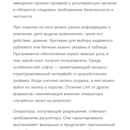
заведение прошло проверку у регулирующих органов
и обязуется следовать требованиям безопасности и
честности.
При нажатии на него можно узнать информацию о
компании, дате выдачи разрешения, сроке его
действия, домене. Критерии для выбора надежного
рублевого или биткоин казино указаны в таблице.
Программное обеспечение играет важную роль в
том, какой опыт получит пользователь. Среди
особенностей софта — захватывающий процесс,
структурированный интерфейс и проработанная
графика. Когда учетная запись создана, в нее можно
войти по логину и паролю. Отличие Live от других
форматов—минимизация влияния генератора
случайных чисел на результат.
Операторы, получающие разрешения, отвечают
требованиям регулятора. Они гарантированно
выплачивают выигрыши и предлагают оригинальный