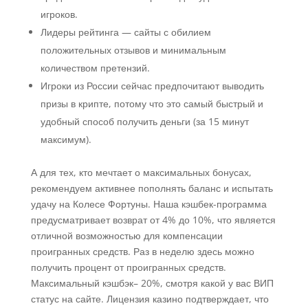
игроков.
Лидеры рейтинга — сайты с обилием
положительных отзывов и минимальным
количеством претензий.
Игроки из России сейчас предпочитают выводить
призы в крипте, потому что это самый быстрый и
удобный способ получить деньги (за 15 минут
максимум).
А для тех, кто мечтает о максимальных бонусах,
рекомендуем активнее пополнять баланс и испытать
удачу на Колесе Фортуны. Наша кэшбек-программа
предусматривает возврат от 4% до 10%, что является
отличной возможностью для компенсации
проигранных средств. Раз в неделю здесь можно
получить процент от проигранных средств.
Максимальный кэшбэк– 20%, смотря какой у вас ВИП
статус на сайте. Лицензия казино подтверждает, что