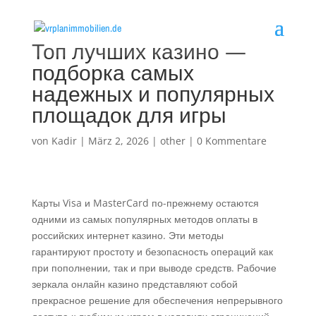
Топ лучших казино —
подборка самых
надежных и популярных
площадок для игры
von
Kadir
|
März 2, 2026
|
other
|
0 Kommentare
Карты Visa и MasterCard по-прежнему остаются
одними из самых популярных методов оплаты в
российских интернет казино. Эти методы
гарантируют простоту и безопасность операций как
при пополнении, так и при выводе средств. Рабочие
зеркала онлайн казино представляют собой
прекрасное решение для обеспечения непрерывного