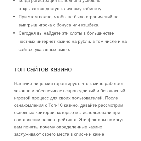
Когда регистрация выполнена успешно,
открывается доступ к личному кабинету.
При этом важно, чтобы не было ограничений на
выигрыш игрока с бонуса или кэшбека.
Сегодня вы найдете эти слоты в большинстве
честных интернет казино на рубли, в том числе и на
сайтах, указанных выше.
топ сайтов казино
Наличие лицензии гарантирует, что казино работает
законно и обеспечивает справедливый и безопасный
игровой процесс для своих пользователей. После
ознакомления с Топ-10 казино, давайте рассмотрим
основные критерии, которые мы использовали при
составлении нашего рейтинга. Эти факторы помогут
вам понять, почему определенные казино
заслуживают своего места в списке и какие