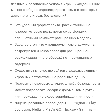
честные и безопасные условия игры. В каждой из них
можно свободно зарегистрироваться, а в некоторых
даже начать играть без вложений.
Это удобный формат сайта, рассчитанный на
юзеров, которые пользуются смартфонами,
планшетными компьютерами разных моделей.
Заранее уточните у поддержки, какие документы
потребуются и каков порог для расширенной
верификации — это убережёт от неожиданных
задержек.
Существует множество сайтов с захватывающими
игровыми автоматами на реальные деньги.
Поэтому в некоторых случаях служба безопасности
может потребовать селфи с документом в руках
или прохождение видео верификации личности.
Лицензированные провайдеры — Pragmatic Play,
Evolution, NetEnt, Play’n GO, Hacksaw Gaming —