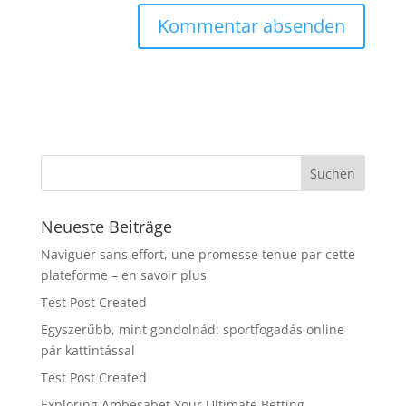
Neueste Beiträge
Naviguer sans effort, une promesse tenue par cette
plateforme – en savoir plus
Test Post Created
Egyszerűbb, mint gondolnád: sportfogadás online
pár kattintással
Test Post Created
Exploring Ambesabet Your Ultimate Betting