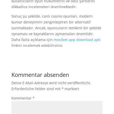
kullanıcıların oyun hükümlerini ve ödül şartlarını
dikkatlice incelemeleri önerilmektedir.
Sonuç şu şekilde, canlı casino oyunları, modern
kumar deneyimini zenginleştiren bir alternatif
sunmaktadır. Ancak, oyuncuların temkinli bir şekilde
oynaması ve kaynaklarını aşmamaları önemlidir.
Daha fazla açıklama için
mostbet app download apk
linkini incelemek edebilirsiniz.
Kommentar absenden
Deine E-Mail-Adresse wird nicht veröffentlicht.
Erforderliche Felder sind mit
*
markiert
Kommentar
*